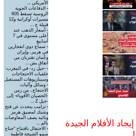
الأمريكي ...
-
الدفاعات الجوية
الروسية تسقط 605
مسيرات أوكرانية و12
قنبلة ج ...
-
أسعار الذهب عند
أعلى مستوى في 7
أسابيع
-
سماع دوي انفجارين
في هرمز، وإيران
وعُمان تقتربان من
اتفاق بش ...
-
-جيل زد- في المغرب:
خلفيات الاحتجاجات
وسيناريوهات المستقبل
-
وسائل وآليات
الاحتجاج.. من زمن
-الخصيان الأقوياء- إلى
-جيل Z ...
-
ترامب يتحدث عن فتح
وشيك لمصيق هرمز
ونائبه يصف المفاوضات
جاد الأفلام الجيدة
بالم ...
-
الاحتفال بافتتاح “جناح
ا
سمو الشيخة فاطمة