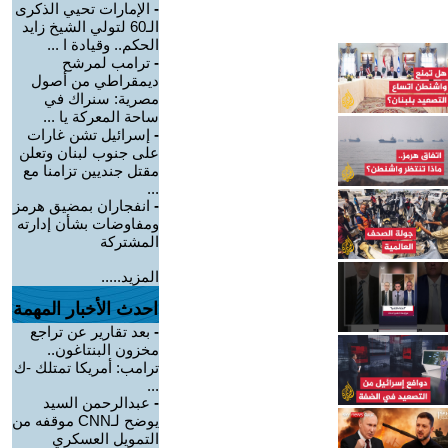
-
الإمارات تحيي الذكرى
الـ60 لتولي الشيخ زايد
الحكم.. وقيادة ا ...
-
ترامب لمرشح
ديمقراطي من أصول
مصرية: سنراك في
ساحة المعركة يا ...
-
إسرائيل تشن غارات
على جنوب لبنان وتعلن
مقتل جنديين تزامنا مع
...
-
انفجاران بمضيق هرمز
ومفاوضات بشأن إدارته
المشتركة
المزيد.....
احدث الأخبار المهمة
-
بعد تقارير عن تراجع
مخزون البنتاغون..
ترامب: أمريكا تمتلك -ك
...
-
عبدالرحمن السيد
يوضح لـCNN موقفه من
التمويل العسكري