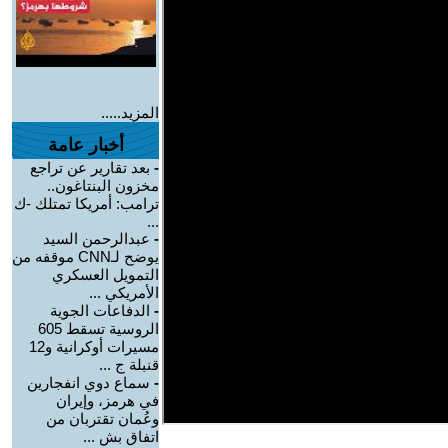
المزيد.....
أخبار عامة
-
بعد تقارير عن تراجع
مخزون البنتاغون..
ترامب: أمريكا تمتلك -ك
...
-
عبدالرحمن السيد
يوضح لـCNN موقفه من
التمويل العسكري
الأمريكي ...
-
الدفاعات الجوية
الروسية تسقط 605
مسيرات أوكرانية و12
قنبلة ج ...
-
سماع دوي انفجارين
في هرمز، وإيران
وعُمان تقتربان من
اتفاق بش ...