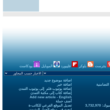
بنترست
بلوكر
فليبورد
الموبايل
بودكاست
اضافة موضوع جديد
التضامنية
اضافة خبر
إضافة يوتيوب-فلم إلى يوتيوب التمدن
إضافة كتاب إلى مكتبة التمدن
Add new article - English
أضف حملة
3,732,97
تعديل الموقع الفرعي للكاتب-ة
ابحث في موقع الحوار المتمدن