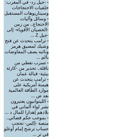
-
-جيل زد- في المغرب:
خلفيات الاحتجاجات
وسيناريوهات المستقبل
-
وسائل وآليات
الاحتجاج.. من زمن
-الخصيان الأقوياء- إلى
-جيل Z ...
-
ترامب يتحدث عن فتح
وشيك لمصيق هرمز
ونائبه يصف المفاوضات
بالم ...
-
تسرب نفطي من
ناقلة.. تحذير من -كارثة
بيئية- قبالة عمان
-
ترامب يتحدث عن
هيمنة أمريكية على
موارد الطاقة العالمية
بعد ض ...
-
الليتوانيون يعتبرون
نشر لواء ألماني في
بلادهم إهدارا للمال د ...
-
بموجب حكم قضائي..
منصة -إكس- تحجب
حساب ترشح إمام أوغلو
في تر ...