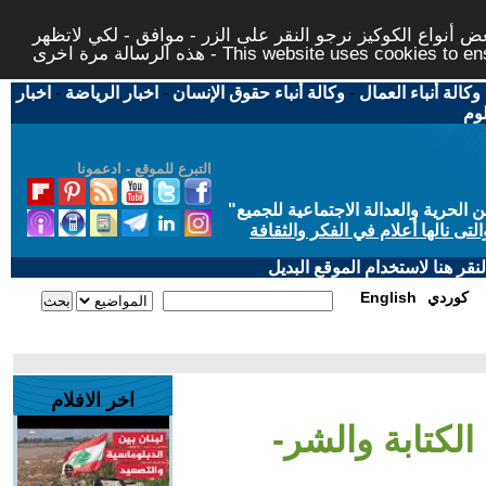
 أنواع الكوكيز نرجو النقر على الزر - موافق - لكي لاتظهر
This website uses cookies to ensure you ge
وكالة أنباء العمال
-
وكالة أنباء حقوق الإنسان
-
اخبار الرياضة
-
اخبار
لوم
التبرع للموقع - ادعمونا
حرية والعدالة الاجتماعية للجميع
"
تى نالها أعلام في الفكر والثقافة
قر هنا لاستخدام الموقع البديل
كوردي
English
اخر الافلام
 الكتابة والشر-