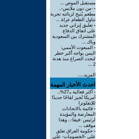
مستقبل الموض ...
-
-من دون ملابس-..
مطعم يُتيح لزبائنه تجربة
تناول الطعام عراة ...
-
تعليق إيراني جديد
على اتفاق الدفاع
المشترك بين السعودية
وباك ...
-
المبعوث الأممي:
اليمن يواجه أكبر خطر
لتجدد الصراع منذ هدنة
2 ...
المزيد.....
احدث الأخبار المهمة
-
أكثر فعالية بـ27%..
أمريكا تُجيز لقاحًا جديدًا
للإنفلونزا
-
قائمة بالاتحادات
المعارضة والمؤيدة
لرئيس -فيفا-.. وهذا
موقف ...
-
حكومة العراق تعلق
على -الخصومات- على