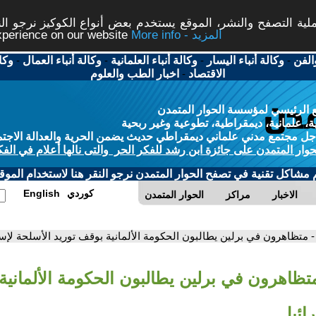
ة التصفح والنشر، الموقع يستخدم بعض أنواع الكوكيز نرجو النق
More info - المزيد
experience on our website
الفن
-
وكالة أنباء اليسار
-
وكالة أنباء العلمانية
-
وكالة أنباء العمال
-
وكا
الاقتصاد
-
اخبار الطب والعلوم
 الرئيسي لمؤسسة الحوار المتمدن
، علمانية، ديمقراطية، تطوعية وغير ربحية
ل مجتمع مدني علماني ديمقراطي حديث يضمن الحرية والعدالة الاجتم
حوار المتمدن على جائزة ابن رشد للفكر الحر والتى نالها أعلام في الفك
م مشاكل تقنية في تصفح الحوار المتمدن نرجو النقر هنا لاستخدام الموقع
كوردي
English
الاخبار
مراكز
الحوار المتمدن
- متظاهرون في برلين يطالبون الحكومة الألمانية بوقف توريد الأسلحة لإس
متظاهرون في برلين يطالبون الحكومة الألمانية
ائيل