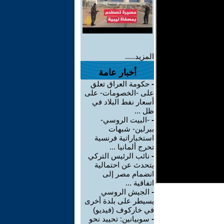
المزيد.....
أخبار عامة
-
حكومة العراق تعلق
على -الخصومات- على
أسعار نفط البلاد في
ظل ...
-
-البيت الروسي-
ببرلين- شبهات
استخباراتية فرنسية
تحرج ألمانيا ...
-
نائب الرئيس التركي
يتحدث عن احتمالية
انضمام مصر إلى
اتفاقية ...
-
الجيش الروسي
يسيطر على بلدة أخرى
في خاركوف (فيديو)
-
سوبيانين: تحييد نحو