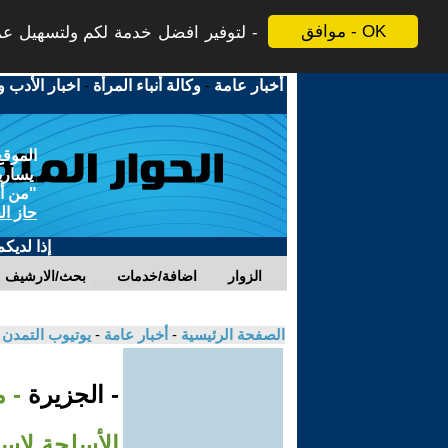
موافق - OK
لتوفير افضل خدمة لكم ولتسهيل عملي
أخبار عامة
-
وكالة أنباء المرأة
-
اخبار الأدب و
الموقع
يسارية
"من أج
حاز ال
إذا لديك
الزوار
اضافة/خدمات
بحث/الارشيف
الصفحة الرئيسية
-
أخبار عامة
-
يوتيوب التمدن
- الجزيرة
- 
الأسلحة لإسر