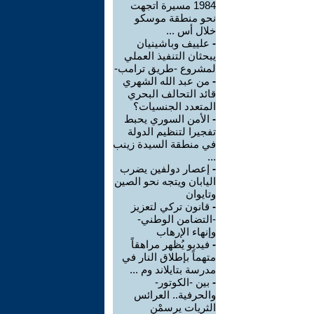
1984 مسيرة اتجهت
نحو منطقة موسكو
خلال أس ...
-
علييف وباشينيان
يبحثان التنفيذ العملي
لمشروع -طريق ترامب-
-
من عبد الله الشهري
قائد التحالف البحري
المتعدد الجنسيات؟
-
الأمن السوري يحبط
تفجيرا لتنظيم الدولة
في منطقة السيدة زينب
...
-
إعصار دولفين يضرب
اليابان ويتجه نحو الصين
وتايوان
-
قانون تركي لتعزيز
-التضامن الوطني-
وإنهاء الإرهاب
-
فيديو يُظهر مراهقاً
متهماً بإطلاق النار في
مدرسة بتايلاند وم ...
-
بين -الكوتور-
والحرفية.. العرائس
الثريات يرسمْن