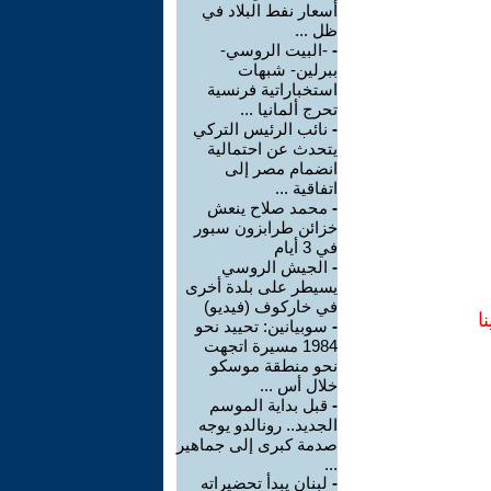
أسعار نفط البلاد في
ظل ...
-
-البيت الروسي-
ببرلين- شبهات
استخباراتية فرنسية
تحرج ألمانيا ...
-
نائب الرئيس التركي
يتحدث عن احتمالية
انضمام مصر إلى
اتفاقية ...
-
محمد صلاح ينعش
خزائن طرابزون سبور
في 3 أيام
-
الجيش الروسي
يسيطر على بلدة أخرى
في خاركوف (فيديو)
ا
-
سوبيانين: تحييد نحو
1984 مسيرة اتجهت
نحو منطقة موسكو
خلال أس ...
-
قبل بداية الموسم
الجديد.. رونالدو يوجه
صدمة كبرى إلى جماهير
...
-
لبنان يبدأ تحضيراته