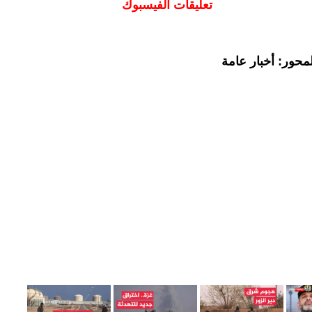
تعليقات الفيسبوك
محور: أخبار عامة