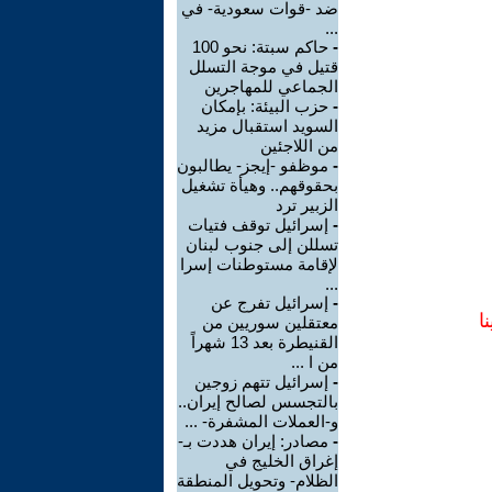
ضد -قوات سعودية- في
...
-
حاكم سبتة: نحو 100
قتيل في موجة التسلل
الجماعي للمهاجرين
-
حزب البيئة: بإمكان
السويد استقبال مزيد
من اللاجئين
-
موظفو -إيجز- يطالبون
بحقوقهم.. وهيأة تشغيل
الزبير ترد
-
إسرائيل توقف فتيات
تسللن إلى جنوب لبنان
لإقامة مستوطنات إسرا
...
-
إسرائيل تفرج عن
ا
معتقلين سوريين من
القنيطرة بعد 13 شهراً
من ا ...
-
إسرائيل تتهم زوجين
بالتجسس لصالح إيران..
و-العملات المشفرة- ...
-
مصادر: إيران هددت بـ-
إغراق الخليج في
الظلام- وتحويل المنطقة