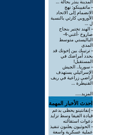
المدينة ينذر بحالة ...
-
ماتفيينكو: نهج
الانضمام إلى الاتحاد
الأوروبي كارثي بالنسبة
ل ...
-
الهند تختبر بنجاح
صاروخ -أغني-4-
الباليستي متوسط
المدى
-
ترتيبك بين إخوتك قد
يحدد أمراضك في
المستقبل!
-
سوريا.. الجيش
الإسرائيلي يستهدف
أراضي زراعية في ريف
القنيطرة ...
المزيد.....
احدث الأخبار المهمة
-
إنفانتينو يحظى بدعم
قيادة الفيفا وسط تزايد
دعوات استقالته
-
الحوثيون يعلنون تنفيذ
عملية عسكرية واسعة