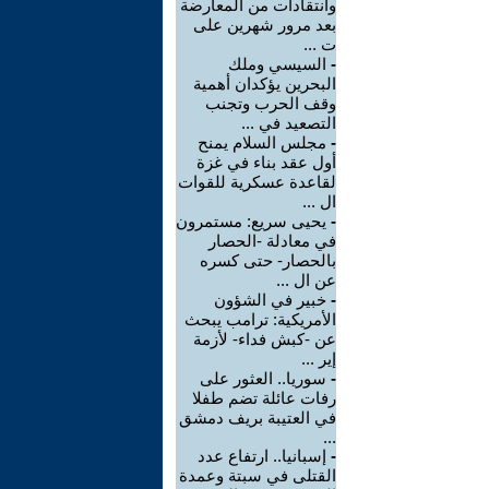
وانتقادات من المعارضة
بعد مرور شهرين على
ت ...
-
السيسي وملك
البحرين يؤكدان أهمية
وقف الحرب وتجنب
التصعيد في ...
-
مجلس السلام يمنح
أول عقد بناء في غزة
لقاعدة عسكرية للقوات
ال ...
-
يحيى سريع: مستمرون
في معادلة -الحصار
بالحصار- حتى كسره
عن ال ...
-
خبير في الشؤون
الأمريكية: ترامب يبحث
عن -كبش فداء- لأزمة
إير ...
-
سوريا.. العثور على
رفات عائلة تضم طفلا
في العتيبة بريف دمشق
...
-
إسبانيا.. ارتفاع عدد
القتلى في سبتة وعمدة