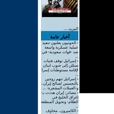
المزيد.....
أخبار عامة
-
الحوثيون يعلنون تنفيذ
عملية عسكرية واسعة
ضد -قوات سعودية- في
...
-
إسرائيل توقف فتيات
تسللن إلى جنوب لبنان
لإقامة مستوطنات إسرا
...
-
إسرائيل تتهم زوجين
بالتجسس لصالح إيران..
و-العملات المشفرة- ...
-
مصادر: إيران هددت بـ-
إغراق الخليج في
الظلام- وتحويل المنطقة
...
-
الكاميرون.. مخاوف