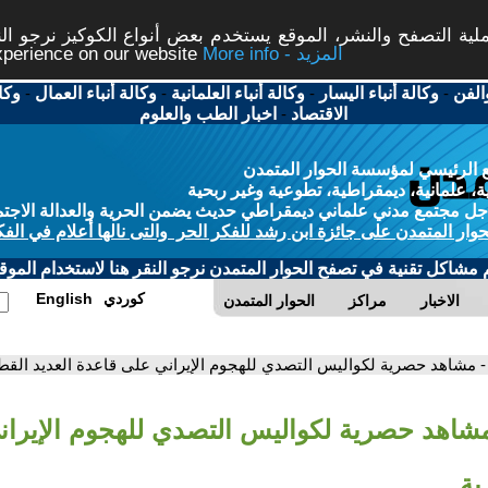
ة التصفح والنشر، الموقع يستخدم بعض أنواع الكوكيز نرجو النق
More info - المزيد
experience on our website
الفن
-
وكالة أنباء اليسار
-
وكالة أنباء العلمانية
-
وكالة أنباء العمال
-
وكا
الاقتصاد
-
اخبار الطب والعلوم
 الرئيسي لمؤسسة الحوار المتمدن
، علمانية، ديمقراطية، تطوعية وغير ربحية
ل مجتمع مدني علماني ديمقراطي حديث يضمن الحرية والعدالة الاجتم
حوار المتمدن على جائزة ابن رشد للفكر الحر والتى نالها أعلام في الفك
م مشاكل تقنية في تصفح الحوار المتمدن نرجو النقر هنا لاستخدام الموقع
كوردي
English
الاخبار
مراكز
الحوار المتمدن
- مشاهد حصرية لكواليس التصدي للهجوم الإيراني على قاعدة العديد القط
مشاهد حصرية لكواليس التصدي للهجوم الإيران
ية