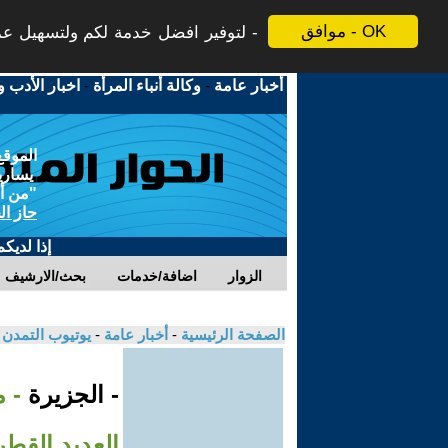
موافق - OK
لتوفير افضل خدمة لكم ولتسهيل عملي
أخبار عامة
-
وكالة أنباء المرأة
-
اخبار الأدب و
الموقع
يسارية
"من أج
حاز ال
إذا لديك
الزوار
اضافة/خدمات
بحث/الارشيف
الصفحة الرئيسية
-
أخبار عامة
-
يوتيوب التمدن
- الجزيرة
- 
العديد القطر