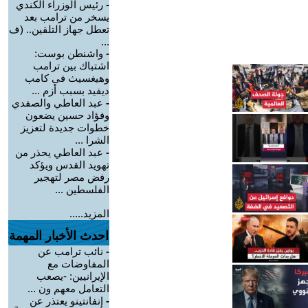
-
رئيس الوزراء الكندي
يسخر من ترامب بعد
تعطل جهاز التلقين.. (ف
...
-
واشنطن بوست:
اشتباك بين ترامب
وهيغسيث في كامب
ديفيد بسبب أزم ...
-
عبد العاطي والصفدي
وفؤاد حسين يضعون
خطوات جديدة لتعزيز
الشرا ...
-
عبد العاطي يحذر من
تهويد القدس ويؤكد
رفض مصر لتهجير
الفلسطين ...
المزيد.....
احدث الأخبار المهمة
-
نائب ترامب عن
المفاوضات مع
الإيرانيين: -يصعب
التعامل معهم ون ...
-
إنفانتينو يعتذر عن