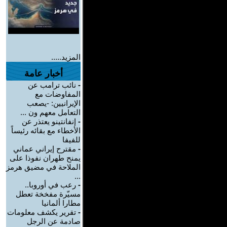
المزيد.....
أخبار عامة
-
نائب ترامب عن
المفاوضات مع
الإيرانيين: -يصعب
التعامل معهم ون ...
-
إنفانتينو يعتذر عن
الأخطاء مع بقائه رئيساً
للفيفا
-
مقترح إيراني عماني
يمنح طهران نفوذا على
الملاحة في مضيق هرمز
...
-
رعب في أوروبا..
مسيّرة مفخخة تعطل
مطارا ألمانيا
-
تقرير يكشف معلومات
صادمة عن الرجل