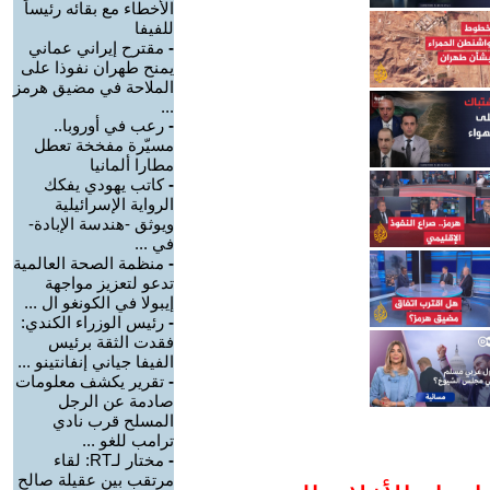
الأخطاء مع بقائه رئيساً
للفيفا
-
مقترح إيراني عماني
يمنح طهران نفوذا على
الملاحة في مضيق هرمز
...
-
رعب في أوروبا..
مسيّرة مفخخة تعطل
مطارا ألمانيا
-
كاتب يهودي يفكك
الرواية الإسرائيلية
ويوثق -هندسة الإبادة-
في ...
-
منظمة الصحة العالمية
تدعو لتعزيز مواجهة
إيبولا في الكونغو ال ...
-
رئيس الوزراء الكندي:
فقدت الثقة برئيس
الفيفا جياني إنفانتينو ...
-
تقرير يكشف معلومات
صادمة عن الرجل
المسلح قرب نادي
ترامب للغو ...
-
مختار لـRT: لقاء
مرتقب بين عقيلة صالح