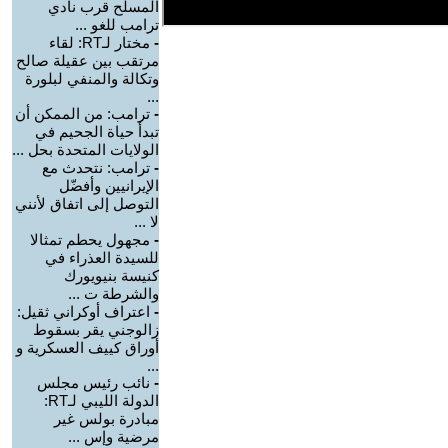
المسلح قرب نادي
ترامب للغو ...
-
مختار لـRT: لقاء
مرتقب بين عقيلة صالح
وتكالة والمنفي لبلورة
...
-
ترامب: من الممكن أن
تبدأ حياة الجحيم في
الولايات المتحدة بحل ...
-
ترامب: نتحدث مع
الإيرانيين وأفضّل
التوصل إلى اتفاق لأنني
لا ...
-
مجهول يحطم تمثالا
للسيدة العذراء في
كنيسة بنيويورك
والشرطة ت ...
-
اعتراف أوكراني ثقيل:
زالوجني يقر بسقوط
أوراق كييف العسكرية و
...
-
نائب رئيس مجلس
الدولة الليبي لـRT:
مبادرة بولس غير
مرضية وإس ...