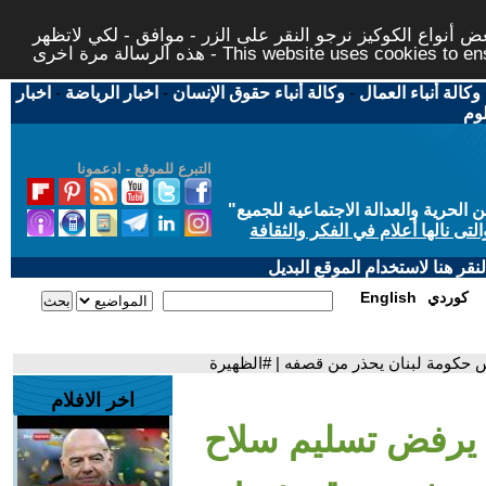
 أنواع الكوكيز نرجو النقر على الزر - موافق - لكي لاتظهر
This website uses cookies to ensure you ge
وكالة أنباء العمال
-
وكالة أنباء حقوق الإنسان
-
اخبار الرياضة
-
اخبار
لوم
التبرع للموقع - ادعمونا
حرية والعدالة الاجتماعية للجميع
"
تى نالها أعلام في الفكر والثقافة
قر هنا لاستخدام الموقع البديل
كوردي
English
 حكومة لبنان يحذر من قصفه | #الظهيرة
اخر الافلام
 يرفض تسليم سلاح