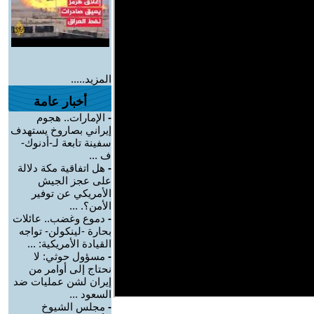
المزيد.....
أخبار عامة
-
الإمارات.. هجوم
إيراني بصاروخ يستهدف
سفينة تابعة لـ-أدنوك-
ف ...
-
هل اتفاقية مكة دلالة
على عجز الجيش
الأمريكي عن توفير
الأمن؟. ...
-
دموع وغضب.. عائلات
بحارة -لينكولن- تواجه
القيادة الأمريكية: ...
-
مسؤول حوثي: لا
نحتاج إلى أوامر من
إيران لشن عمليات ضد
السعود ...
-
مجلس الشيوخ