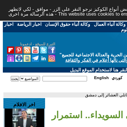
 أنواع الكوكيز نرجو النقر على الزر - موافق - لكي لاتظهر
This website uses cookies to ensure you ge
وكالة أنباء العمال
-
وكالة أنباء حقوق الإنسان
-
اخبار الرياضة
-
اخبار
لوم
التبرع للموقع - ادعمونا
حرية والعدالة الاجتماعية للجميع
"
تى نالها أعلام في الفكر والثقافة
قر هنا لاستخدام الموقع البديل
كوردي
English
اتلي العشائر إلى دمشق
اخر الافلام
السويداء.. استمرار