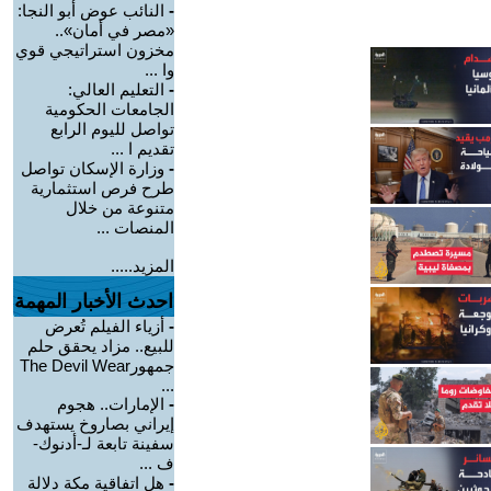
-
النائب عوض أبو النجا:
«مصر في أمان»..
مخزون استراتيجي قوي
وا ...
-
التعليم العالي:
الجامعات الحكومية
تواصل لليوم الرابع
تقديم ا ...
-
وزارة الإسكان تواصل
طرح فرص استثمارية
متنوعة من خلال
المنصات ...
المزيد.....
احدث الأخبار المهمة
-
أزياء الفيلم تُعرض
للبيع.. مزاد يحقق حلم
جمهورThe Devil Wear
...
-
الإمارات.. هجوم
إيراني بصاروخ يستهدف
سفينة تابعة لـ-أدنوك-
ف ...
-
هل اتفاقية مكة دلالة