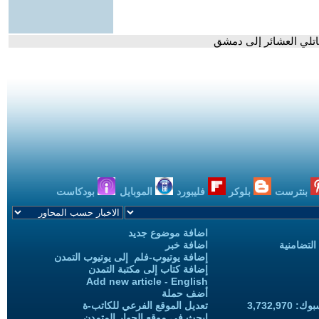
اتلي العشائر إلى دمشق
بنترست
بلوكر
فليبورد
الموبايل
بودكاست
اضافة موضوع جديد
التضامنية
اضافة خبر
إضافة يوتيوب-فلم إلى يوتيوب التمدن
إضافة كتاب إلى مكتبة التمدن
Add new article - English
أضف حملة
3,732,97
تعديل الموقع الفرعي للكاتب-ة
ابحث في موقع الحوار المتمدن