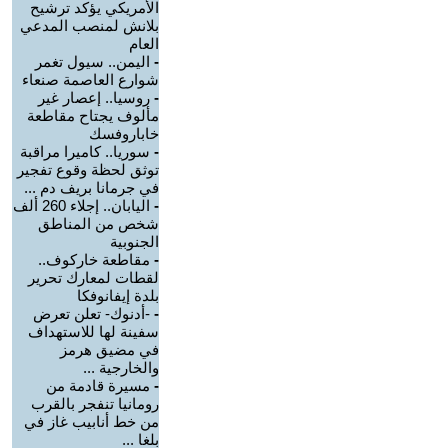
الأمريكي يؤكد ترشيح
بلانش لمنصب المدعي
العام
-
اليمن.. سيول تغمر
شوارع العاصمة صنعاء
-
روسيا.. إعصار غير
مألوف يجتاح مقاطعة
خاباروفسك
-
سوريا.. كاميرا مراقبة
توثق لحظة وقوع تفجير
في جرمانا بريف دم ...
-
اليابان.. إجلاء 260 ألف
شخص من المناطق
الجنوبية
-
مقاطعة خاركوف..
لقطات لمعارك تحرير
بلدة إيفانوفكا
-
-أدنوك- تعلن تعرض
سفينة لها للاستهداف
في مضيق هرمز
والخارجية ...
-
مسيرة قادمة من
رومانيا تنفجر بالقرب
من خط أنابيب غاز في
بلغا ...