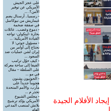
على عجز الجيش
الأمريكي عن توفير
الأمن؟. ...
-
رسميا.. أرسنال يضم
غيماريش من نيوكاسل
في صفقة ضخمة
-
دموع وغضب.. عائلات
بحارة -لينكولن- تواجه
القيادة الأمريكية: ...
-
مسؤول حوثي: لا
نحتاج إلى أوامر من
إيران لشن عمليات ضد
السعود ...
-
كيف حوّل ترامب
الفيفا إلى ساحة معركة
على السلطة – مقال
في مو ...
-
الحوثيون يشنون
هجوماً جديداً على
مأرب، والأمم المتحدة
تحذر م ...
-
مجلس الشيوخ
جاد الأفلام الجيدة
الأمريكي يؤكد ترشيح
بلانش لمنصب المدعي
ا
العام