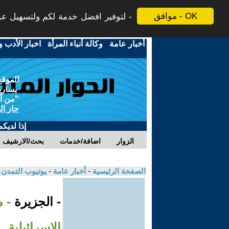
موافق - OK
لتوفير افضل خدمة لكم ولتسهيل عملي
أخبار عامة
-
وكالة أنباء المرأة
-
اخبار الأدب و
الموقع
يسارية
"من أج
حاز ال
إذا لديك
الزوار
اضافة/خدمات
بحث/الارشيف
الصفحة الرئيسية
-
أخبار عامة
-
يوتيوب التمدن
- الجزيرة
- 
الإسرائيلية.