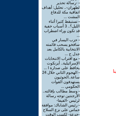
-
-رسالة تحذير
لطهران-.. تحليل: أهداف
اتفاقية مكة للدفاع
المشت ...
-
تستيقظ كثيرا أثناء
الليل؟.. 3 أسباب خفية
قد تكون وراء اضطراب
...
-
حزب اليسار في
سافخو يسحب قائمته
الانتخابية بالكامل بعد
جدل ح ...
-
مع اقتراب الانتخابات
الإسرائيلية.. أيزنكوت
يحافظ على صدارة ا ...
ا
-
الهجوم الثاني خلال 24
ساعة..الحوثيون
يستهدفون القوات
الحكومي ...
-
وسط مطالب بإقالته..
الأرجنتين توجه رسالة
لرئيس -الفيفا-
-
رئيس الشاباك: موافقة
حماس على نزع السلاح
-خدعة- لكسب الوقت