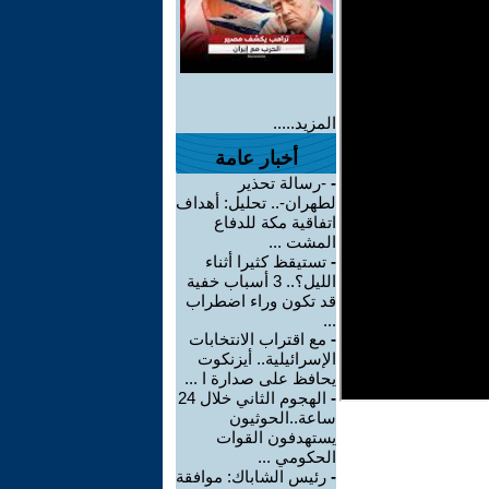
المزيد.....
أخبار عامة
-
-رسالة تحذير
لطهران-.. تحليل: أهداف
اتفاقية مكة للدفاع
المشت ...
-
تستيقظ كثيرا أثناء
الليل؟.. 3 أسباب خفية
قد تكون وراء اضطراب
...
-
مع اقتراب الانتخابات
الإسرائيلية.. أيزنكوت
يحافظ على صدارة ا ...
-
الهجوم الثاني خلال 24
ساعة..الحوثيون
يستهدفون القوات
الحكومي ...
-
رئيس الشاباك: موافقة