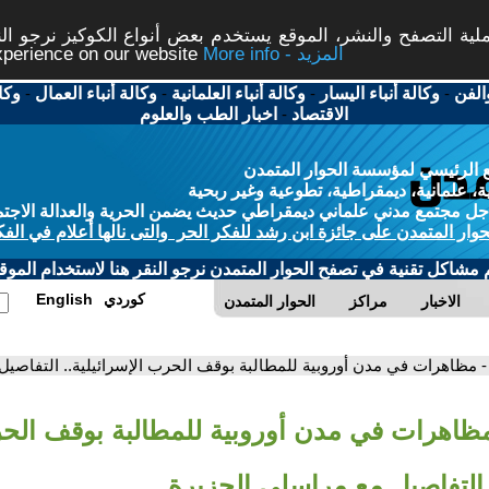
ة التصفح والنشر، الموقع يستخدم بعض أنواع الكوكيز نرجو النق
More info - المزيد
experience on our website
الفن
-
وكالة أنباء اليسار
-
وكالة أنباء العلمانية
-
وكالة أنباء العمال
-
وكا
الاقتصاد
-
اخبار الطب والعلوم
 الرئيسي لمؤسسة الحوار المتمدن
، علمانية، ديمقراطية، تطوعية وغير ربحية
ل مجتمع مدني علماني ديمقراطي حديث يضمن الحرية والعدالة الاجتم
حوار المتمدن على جائزة ابن رشد للفكر الحر والتى نالها أعلام في الفك
م مشاكل تقنية في تصفح الحوار المتمدن نرجو النقر هنا لاستخدام الموقع
كوردي
English
الاخبار
مراكز
الحوار المتمدن
- مظاهرات في مدن أوروبية للمطالبة بوقف الحرب الإسرائيلية.. التفاصيل
مظاهرات في مدن أوروبية للمطالبة بوقف الح
. التفاصيل مع مراسلي الجزيرة