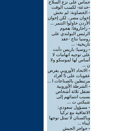
حماس على نزع السلاح
-خدعة- لكسب الوقت
-
الخصاونة: لم نخش
إخوان مصر.. لكن إخوان
الأردن حاولوا التنمر ...
-
زاخاروفا: هجوم
الرئيس البولندي على
روسيا نتاج -عقد
تاريخية- ...
-
روسيا: باريس دأبت
على توجيه اتهامات لا
أساس لها لموسكو ولا
ن ...
-
الاتحاد الأوروبي يفرض
عقوبات على 5 أفراد
مرتبطين بالصناعات ا ...
-
الشرطة الأوروبية
تعتقل ثلاثة أشخاص
بسبب انتمائهم إلى
شبكتي ت ...
-
مسؤول سعودي:
الاتفاقية مع تركيا
وباكستان لا تمثل توجها
لبناء ...
-
حواجز الجيش