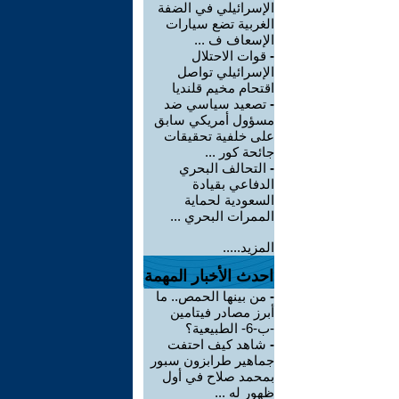
الإسرائيلي في الضفة
الغربية تضع سيارات
الإسعاف ف ...
-
قوات الاحتلال
الإسرائيلي تواصل
اقتحام مخيم قلنديا
-
تصعيد سياسي ضد
مسؤول أمريكي سابق
على خلفية تحقيقات
جائحة كور ...
-
التحالف البحري
الدفاعي بقيادة
السعودية لحماية
الممرات البحري ...
المزيد.....
احدث الأخبار المهمة
-
من بينها الحمص.. ما
أبرز مصادر فيتامين
-ب-6- الطبيعية؟
-
شاهد كيف احتفت
جماهير طرابزون سبور
بمحمد صلاح في أول
ظهور له ...