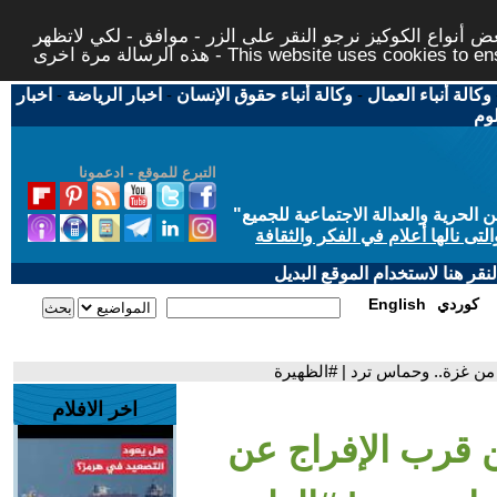
 أنواع الكوكيز نرجو النقر على الزر - موافق - لكي لاتظهر
This website uses cookies to ensure you ge
وكالة أنباء العمال
-
وكالة أنباء حقوق الإنسان
-
اخبار الرياضة
-
اخبار
لوم
التبرع للموقع - ادعمونا
حرية والعدالة الاجتماعية للجميع
"
تى نالها أعلام في الفكر والثقافة
قر هنا لاستخدام الموقع البديل
كوردي
English
اخر الافلام
ن قرب الإفراج عن