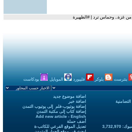
بنترست
بلوكر
فليبورد
الموبايل
بودكاست
اضافة موضوع جديد
التضامنية
اضافة خبر
إضافة يوتيوب-فلم إلى يوتيوب التمدن
إضافة كتاب إلى مكتبة التمدن
Add new article - English
أضف حملة
3,732,97
تعديل الموقع الفرعي للكاتب-ة
ابحث في موقع الحوار المتمدن