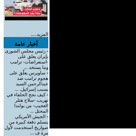
المزيد.....
أخبار عامة
-
رئيس مجلس الشورى
بإيران يعلق على
-استعراضات- ترامب
وما يستخد ...
-
ساويرس يعلّق على
هجوم ترامب ضد
عبدالرحمن السيد
بسبب إسرائيل. ...
-
كيف نجح الحلفاء في
تهريب -سلاح هتلر
العجيب- من بولندا
المحتل ...
-
الجيش الأمريكي
يتسلم دفعة كبيرة من
صواريخ استخدمت لأول
مرة ف ...