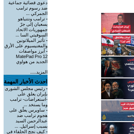
دعوى قضائية جماعية
ضد رسوم ترامب
الجمركي ...
-
ترامب ونتنياهو
يسعيان إلى جرّ
جمهوريات الاتحاد
السوفيتي السا ...
-
تأثير الميلاتونين
والمغنيسيوم على الأرق
-
أبرز مواصفات
MatePad Pro 12
الجديد من هواوي
المزيد.....
احدث الأخبار المهمة
-
رئيس مجلس الشورى
بإيران يعلق على
-استعراضات- ترامب
وما يستخد ...
-
ساويرس يعلّق على
هجوم ترامب ضد
عبدالرحمن السيد
بسبب إسرائيل. ...
-
كيف نجح الحلفاء في