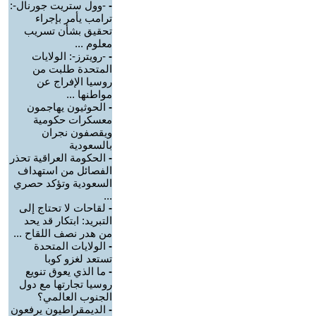
-
-وول ستريت جورنال-:
ترامب يأمر بإجراء
تحقيق بشأن تسريب
معلوم ...
-
-رويترز-: الولايات
المتحدة طلبت من
روسيا الإفراج عن
مواطنها ...
-
الحوثيون يهاجمون
معسكرات حكومية
ويقصفون نجران
بالسعودية
-
الحكومة العراقية تحذر
الفصائل من استهداف
السعودية وتؤكد حصري
...
-
لقاحات لا تحتاج إلى
التبريد: ابتكار قد يحد
من هدر نصف اللقاح ...
-
الولايات المتحدة
تستعد لغزو كوبا
-
ما الذي يعوق تنويع
روسيا تجارتها مع دول
الجنوب العالمي؟
-
الديمقراطيون يرفعون