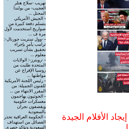
تهريب -سلاح هتلر
العجيب- من بولندا
المحتل ...
-
الجيش الأمريكي
يتسلم دفعة كبيرة من
صواريخ استخدمت لأول
مرة ف ...
-
-وول ستريت جورنال-:
ترامب يأمر بإجراء
تحقيق بشأن تسريب
معلوم ...
-
-رويترز-: الولايات
المتحدة طلبت من
روسيا الإفراج عن
مواطنها ...
-
رئيس اللجنة الأمريكية
للفنون الجميلة: من
المقرر الانتهاء من ...
-
الحوثيون يهاجمون
معسكرات حكومية
ويقصفون نجران
بالسعودية
جاد الأفلام الجيدة
-
الحكومة العراقية تحذر
الفصائل من استهداف
ا
السعودية وتؤكد حصري