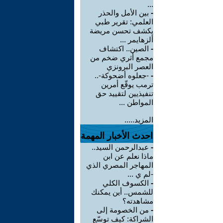
...
-
بين الأمل والحذر
العلمي: تقرير طبي
يكشف تحسن مريضة
ألزهايمر ...
-
الصين.. اكتشاف
مجمع أثري ضخم من
العصر البرونزي
-
-جعلوه أضحوكة-..
ترمب يوقّع أمرين
تنفيذيين لتقييد حق
المواطن ...
المزيد.....
احدث الأخبار المهمة
-
عبدالرحمن السيد..
ماذا نعلم عن ابن
المهاجر المصري الذي
-لم ي ...
-
الكسوف الكلي
للشمس.. أين يمكنك
مشاهدته؟
-
من الخصومة إلى
الشراكة: كيف توسّع