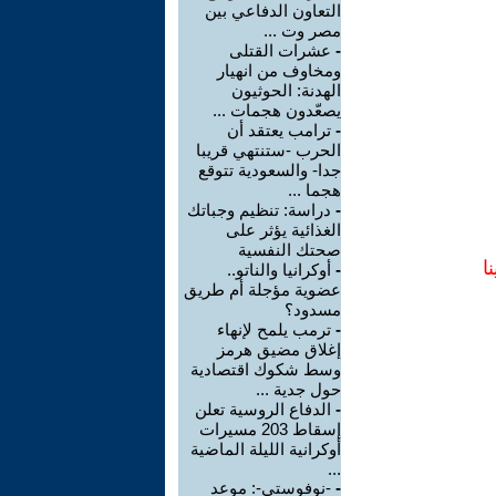
التعاون الدفاعي بين
مصر وت ...
-
عشرات القتلى
ومخاوف من انهيار
الهدنة: الحوثيون
يصعّدون هجمات ...
-
ترامب يعتقد أن
الحرب -ستنتهي قريبا
جدا- والسعودية تتوقع
هجما ...
-
دراسة: تنظيم وجباتك
الغذائية يؤثر على
صحتك النفسية
ا
-
أوكرانيا والناتو..
عضوية مؤجلة أم طريق
مسدود؟
-
ترمب يلمح لإنهاء
إغلاق مضيق هرمز
وسط شكوك اقتصادية
حول جدية ...
-
الدفاع الروسية تعلن
إسقاط 203 مسيرات
أوكرانية الليلة الماضية
...
-
-نوفوستي-: موعد