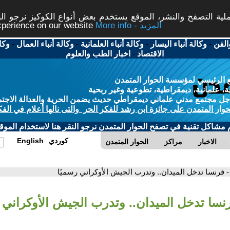
ة التصفح والنشر، الموقع يستخدم بعض أنواع الكوكيز نرجو النق
More info - المزيد
experience on our website
الفن
-
وكالة أنباء اليسار
-
وكالة أنباء العلمانية
-
وكالة أنباء العمال
-
وكا
الاقتصاد
-
اخبار الطب والعلوم
 الرئيسي لمؤسسة الحوار المتمدن
، علمانية، ديمقراطية، تطوعية وغير ربحية
ل مجتمع مدني علماني ديمقراطي حديث يضمن الحرية والعدالة الاجتم
حوار المتمدن على جائزة ابن رشد للفكر الحر والتى نالها أعلام في الفك
م مشاكل تقنية في تصفح الحوار المتمدن نرجو النقر هنا لاستخدام الموقع
كوردي
English
الاخبار
مراكز
الحوار المتمدن
- فرنسا تدخل الميدان.. وتدرب الجيش الأوكراني رسميًا
رنسا تدخل الميدان.. وتدرب الجيش الأوكراني ر