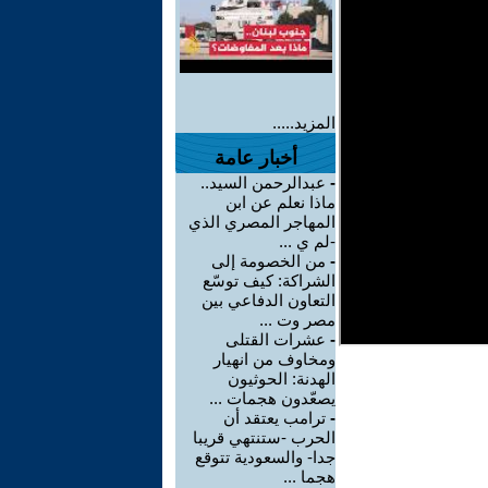
المزيد.....
أخبار عامة
-
عبدالرحمن السيد..
ماذا نعلم عن ابن
المهاجر المصري الذي
-لم ي ...
-
من الخصومة إلى
الشراكة: كيف توسّع
التعاون الدفاعي بين
مصر وت ...
-
عشرات القتلى
ومخاوف من انهيار
الهدنة: الحوثيون
يصعّدون هجمات ...
-
ترامب يعتقد أن
الحرب -ستنتهي قريبا
جدا- والسعودية تتوقع
هجما ...