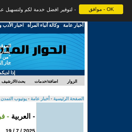
موافق - OK
لتوفير افضل خدمة لكم ولتسهيل عملي
أخبار عامة
-
وكالة أنباء المرأة
-
اخبار الأدب و
الموقع
يسارية
"من أج
حاز ال
إذا لديك
الزوار
اضافة/خدمات
بحث/الارشيف
الصفحة الرئيسية
-
أخبار عامة
-
يوتيوب التمدن
- العربية
- ف
2025 / 7 / 19