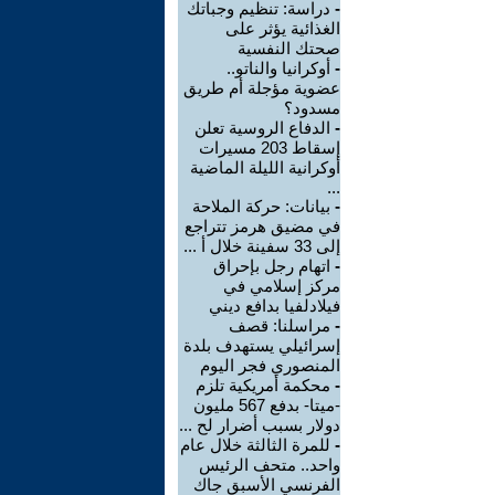
-
دراسة: تنظيم وجباتك
الغذائية يؤثر على
صحتك النفسية
-
أوكرانيا والناتو..
عضوية مؤجلة أم طريق
مسدود؟
-
الدفاع الروسية تعلن
إسقاط 203 مسيرات
أوكرانية الليلة الماضية
...
-
بيانات: حركة الملاحة
في مضيق هرمز تتراجع
إلى 33 سفينة خلال أ ...
-
اتهام رجل بإحراق
مركز إسلامي في
فيلادلفيا بدافع ديني
-
مراسلنا: قصف
إسرائيلي يستهدف بلدة
المنصوري فجر اليوم
-
محكمة أمريكية تلزم
-ميتا- بدفع 567 مليون
دولار بسبب أضرار لح ...
-
للمرة الثالثة خلال عام
واحد.. متحف الرئيس
الفرنسي الأسبق جاك