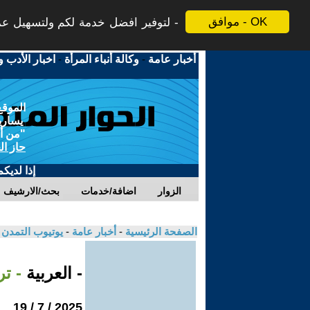
موافق - OK
لتوفير افضل خدمة لكم ولتسهيل عملي
أخبار عامة
-
وكالة أنباء المرأة
-
اخبار الأدب و
الموقع
يسارية
"من أج
حاز ال
إذا لديك
الزوار
اضافة/خدمات
بحث/الارشيف
الصفحة الرئيسية
-
أخبار عامة
-
يوتيوب التمدن
- العربية
- ت
2025 / 7 / 19