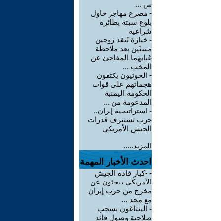
س ...
-
مصرع مهاجر حاول
بلوغ سبتة بطائرة
شراعية
-
خبازة تُنقذ زوجين
مسنّين بعد ملاحظة
غيابهما المفاجئ عن
المخب ...
-
الحوثيون يكثفون
هجماتهم على قوات
الحكومة اليمنية
المدعومة من ...
-
استراتيجية إيران..
حرب تستنزف قدرات
الجيش الأمريكي
المزيد.....
احدث الأخبار المهمة
-
-كبار قادة الجيش
الأمريكي يبحثون عن
مخرج من حرب إيران
مع محد ...
-
البنتاغون يسحب
صلاحية وصول قائد