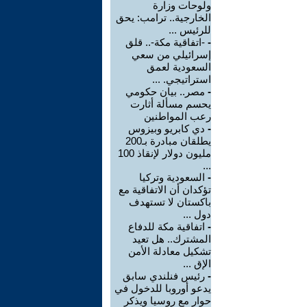
ولوحات وزارة
الخارجية.. ترامب: يحق
للرئيس ...
-
-اتفاقية مكة-.. قلق
إسرائيلي من سعي
السعودية لعمق
استراتيجي. ...
-
مصر.. بيان حكومي
يحسم مسألة أثارت
رعب المواطنين
-
دي كابريو وبيزوس
يطلقان مبادرة بـ200
مليون دولار لإنقاذ 100
...
-
السعودية وتركيا
تؤكدان أن الاتفاقية مع
باكستان لا تستهدف
دول ...
-
اتفاقية مكة للدفاع
المشترك.. هل تعيد
تشكيل معادلة الأمن
الإق ...
-
رئيس فنلندي سابق
يدعو أوروبا للدخول في
حوار مع روسيا ويذكر