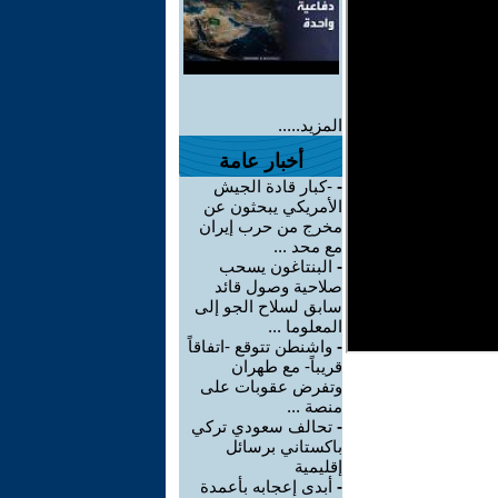
المزيد.....
أخبار عامة
-
-كبار قادة الجيش
الأمريكي يبحثون عن
مخرج من حرب إيران
مع محد ...
-
البنتاغون يسحب
صلاحية وصول قائد
سابق لسلاح الجو إلى
المعلوما ...
-
واشنطن تتوقع -اتفاقاً
قريباً- مع طهران
وتفرض عقوبات على
منصة ...
-
تحالف سعودي تركي
باكستاني برسائل
إقليمية
-
أبدى إعجابه بأعمدة