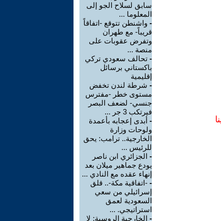
سابق لسلاح الجو إلى
المعلوما ...
-
واشنطن تتوقع -اتفاقاً
قريباً- مع طهران
وتفرض عقوبات على
منصة ...
-
تحالف سعودي تركي
باكستاني برسائل
إقليمية
-
شرطة لندن تخفض
مستوى خطر -مفترس
جنسي- لضعف البصر
فيرتكب 3 جر ...
ا
-
أبدى إعجابه بأعمدة
ولوحات وزارة
الخارجية.. ترامب: يحق
للرئيس ...
-
الجزائري ابن ناصر
يودع جماهير ميلان بعد
إنهاء عقده مع النادي ...
-
-اتفاقية مكة-.. قلق
إسرائيلي من سعي
السعودية لعمق
استراتيجي. ...
-
الخارجية الروسية: لا