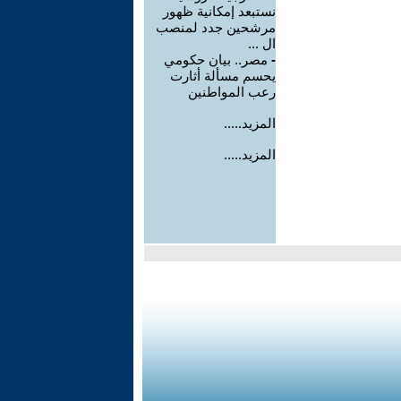
نستبعد إمكانية ظهور
مرشحين جدد لمنصب
ال ...
-
مصر.. بيان حكومي
يحسم مسألة أثارت
رعب المواطنين
المزيد.....
المزيد.....