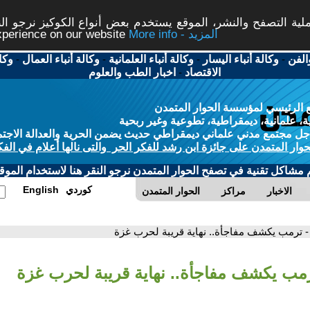
ة التصفح والنشر، الموقع يستخدم بعض أنواع الكوكيز نرجو النق
More info - المزيد
experience on our website
الفن
-
وكالة أنباء اليسار
-
وكالة أنباء العلمانية
-
وكالة أنباء العمال
-
وكا
الاقتصاد
-
اخبار الطب والعلوم
 الرئيسي لمؤسسة الحوار المتمدن
، علمانية، ديمقراطية، تطوعية وغير ربحية
ل مجتمع مدني علماني ديمقراطي حديث يضمن الحرية والعدالة الاجتم
حوار المتمدن على جائزة ابن رشد للفكر الحر والتى نالها أعلام في الفك
م مشاكل تقنية في تصفح الحوار المتمدن نرجو النقر هنا لاستخدام الموقع
كوردي
English
الاخبار
مراكز
الحوار المتمدن
- ترمب يكشف مفاجأة.. نهاية قريبة لحرب غزة
رمب يكشف مفاجأة.. نهاية قريبة لحرب غزة