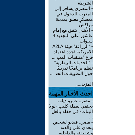
الشرطة
-
المصري يسافر إلى
المغرب للدخول في
معسكرٍ مغلق بمدينة
مراكش
-
الأهلي يتفق مع إمام
عاشور على التجديد 4
سنوات
-
“الزراعة”:هيئة A2LA
الأمريكية تُجدد اعتماد
فرع “متبقيات المب ...
-
“الخدمات البيطرية”
تنظم برنامجًا تدريبيًا
حول التطبيقات الحد ...
المزيد.....
احدث الأخبار المهمة
-
مصر.. عمرو دياب
يحتفي ببطلة كليب -لولا
البنات- في حفله بالعل
...
-
مصر.. فيديو لشخص
يتعدى على والدته
وشقيقته والداخلية