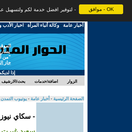
موافق - OK
لتوفير افضل خدمة لكم ولتسهيل عملي
أخبار عامة
-
وكالة أنباء المرأة
-
اخبار الأدب و
الموقع
يسارية
"من أج
حاز ال
إذا لديك
الزوار
اضافة/خدمات
بحث/الارشيف
الصفحة الرئيسية
-
أخبار عامة
-
يوتيوب التمدن
- سكاي نيوز
سعيد غيرت 