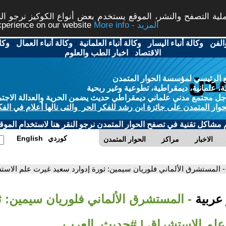
ة التصفح والنشر، الموقع يستخدم بعض أنواع الكوكيز نرجو النق
More info - المزيد
experience on our website
الفن
-
وكالة أنباء اليسار
-
وكالة أنباء العلمانية
-
وكالة أنباء العمال
-
وكا
الاقتصاد
-
اخبار الطب والعلوم
 الرئيسي لمؤسسة الحوار المتمدن
، علمانية، ديمقراطية، تطوعية وغير ربحية
ل مجتمع مدني علماني ديمقراطي حديث يضمن الحرية والعدالة الاجتم
حوار المتمدن على جائزة ابن رشد للفكر الحر والتى نالها أعلام في الفك
م مشاكل تقنية في تصفح الحوار المتمدن نرجو النقر هنا لاستخدام الموقع
كوردي
English
الاخبار
مراكز
الحوار المتمدن
- المستشرق الألماني فلوريان سيمين: ثورة إدوارد سعيد غيرت علم الاس
 عربية
- المستشرق الألماني فلوريان سيمين: ث
علم الاستشراق | #حديث_العرب