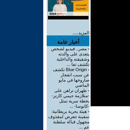
المزيد.....
أخبار عامة
-
مصر.. فيديو لشخص
يتعدى على والدته
وشقيقته والداخلية
تكشف تفا ...
-
Blue Origin تكشف
عن سبب انفجار
صاروخها في مايو
الماضي
-
طهران تراهن على
-متلازمة جيمي كارتر-
بخطة سرية تمثل
-كابوسا- ...
-
هيئة بحرية بريطانية:
سفينة تتعرض لمقذوف
مجهول قبالة سلطنة
عم ...