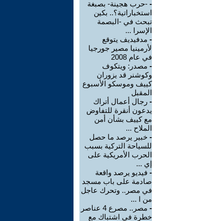
-
-حرب هجينة- بصبغة
استخباراتية؟.. بكين
تبحث في -البصمة
الإسرا ...
-
مدفيديف يتوقع
لأرمينيا مصير جورجيا
في عام 2008
-
مصدر: ويتكوف
وكوشنر قد يزوران
كييف وموسكو الأسبوع
المقبل
-
رجال أعمال أتراك
يدعون أنقرة للتفاوض
مع كييف بشأن أمن
الملاح ...
-
خبير يرصد ما حصل
للسياحة التركية بسبب
الحرب الأمريكية على
إي ...
-
فيديو يرصد واقعة
صادمة على باب مسجد
في مصر.. وتحرك عاجل
من ا ...
-
مصر.. مصرع 4 عناصر
خطرة في اشتباك مع