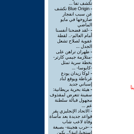
تكشف تفا ...
-
Blue Origin تكشف
عن سبب انفجار
صاروخها في مايو
الماضي
-
-لقد فضحنا أنفسنا
أمام العالم-.. لقطة
عفوية لصلاح تشعل
الجدل ...
-
طهران تراهن على
-متلازمة جيمي كارتر-
بخطة سرية تمثل
-كابوسا- ...
-
لوكا زيدان يودع
غرناطة ويوقع لناد
إسباني جديد
ا
-
هيئة بحرية بريطانية:
سفينة تتعرض لمقذوف
مجهول قبالة سلطنة
عم ...
-
الاتحاد الإنجليزي يقر
قواعد جديدة بعد مأساة
وفاة لاعب شاب
-
-حرب هجينة- بصبغة
استخباراتية؟.. بكين