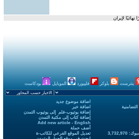
نهائيًا لإيران
بنترست
بلوكر
فليبورد
الموبايل
بودكاست
اضافة موضوع جديد
التضامنية
اضافة خبر
إضافة يوتيوب-فلم إلى يوتيوب التمدن
إضافة كتاب إلى مكتبة التمدن
Add new article - English
أضف حملة
3,732,97
تعديل الموقع الفرعي للكاتب-ة
ابحث في موقع الحوار المتمدن