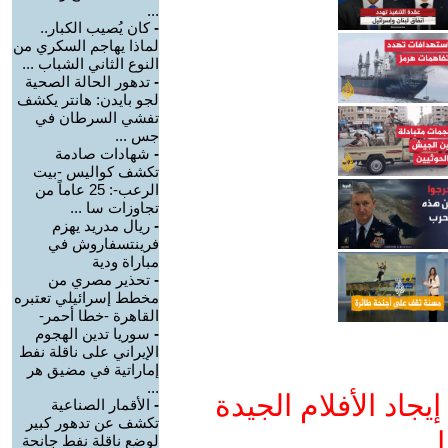
...
-
كان يُصيب الكبار..
لماذا يهاجم السكري من
النوع الثاني الشباب ...
-
تدهور الحالة الصحية
لجو بايدن: هانتر يكشف
تفشي السرطان في
جس ...
-
شهادات صادمة
تكشف كواليس -بيت
الرعب-: 25 عاماً من
تجاوزات سا ...
-
ريال مدريد يهزم
فرينتسفاروش في
مباراة ودية
-
تحذير مصري من
مخطط إسرائيلي تعتبره
القاهرة -خطا أحمر-
-
سوريا تدين الهجوم
الإيراني على ناقلة نفط
إماراتية في مضيق هر
...
جاد الأفلام الجيدة
-
الأقمار الصناعية
تكشف عن تدهور كبير
ا
لوضع ناقلة نفط جانحة