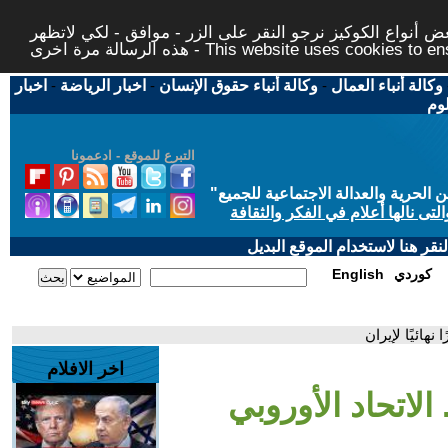
 أنواع الكوكيز نرجو النقر على الزر - موافق - لكي لاتظهر
This website uses cookies to ensure you ge
وكالة أنباء العمال
-
وكالة أنباء حقوق الإنسان
-
اخبار الرياضة
-
اخبار
لوم
التبرع للموقع - ادعمونا
حرية والعدالة الاجتماعية للجميع
"
تى نالها أعلام في الفكر والثقافة
قر هنا لاستخدام الموقع البديل
كوردي
English
نهائيًا لإيران
اخر الافلام
الاتحاد الأوروبي