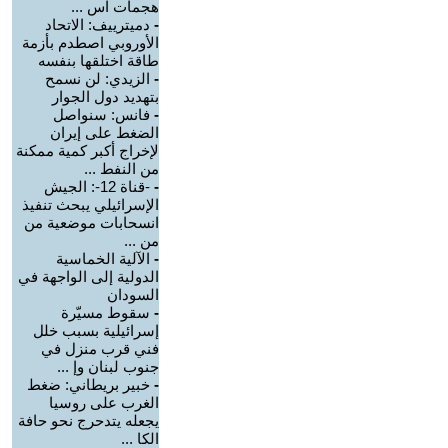
هجمات اس ...
-
دميترييف: الاتحاد
الأوروبي اصطدم بأزمة
طاقة اختلقها بنفسه
-
الزيدي: لن نسمح
بتهديد دول الجوار
-
فانس: سنواصل
الضغط على إيران
لإخراج أكبر كمية ممكنة
من النفط ...
-
-قناة 12-: الجيش
الإسرائيلي يبحث تنفيذ
انسحابات موضعية من
من ...
-
الآلية الخماسية
الدولية إلى الواجهة في
السودان
-
سقوط مسيّرة
إسرائيلية بسبب خلل
فني قرب منزل في
جنوب لبنان وإ ...
-
خبير بريطاني: ضغط
الغرب على روسيا
يجعله يتدحرج نحو حافة
الكا ...