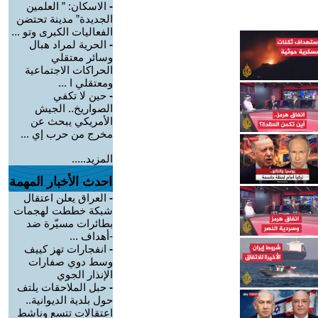
-
الاسكان: ” العلمين
الجديدة” مدينة تحتضن
الفعاليات الكبرى وتو ...
-
الحرية لمراد هبال
وسائر معتقلي
الحراكات الاجتماعية
ومعتقلي ا ...
-
حين لا تكفي
الصواريخ.. الجيش
الأمريكي يبحث عن
مخرج من حرب إي ...
المزيد.....
احدث الأخبار المهمة
-
العراق يعلن اعتقال
شبكة خططت لهجمات
بطائرات مسيّرة ضد
-أهداف ...
-
انفجارات تهز كييف
وسط دوي صفارات
الإنذار الجوي
-
حبل الملاحقات يلتف
حول بلدية الديوانية..
اعتقالات تتسع وناشط