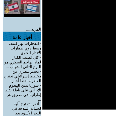
المزيد.....
أخبار عامة
-
انفجارات تهز كييف
وسط دوي صفارات
الإنذار الجوي
-
كان يُصيب الكبار..
لماذا يهاجم السكري من
النوع الثاني الشباب ...
-
تحذير مصري من
مخطط إسرائيلي تعتبره
القاهرة -خطا أحمر-
-
سوريا تدين الهجوم
الإيراني على ناقلة نفط
إماراتية في مضيق هر
...
-
أنقرة تقترح آلية
لحماية الملاحة في
البحر الأسود بعد