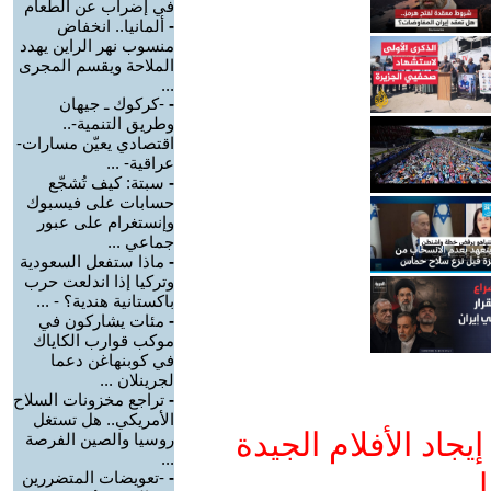
في إضراب عن الطعام
-
ألمانيا.. انخفاض
منسوب نهر الراين يهدد
الملاحة ويقسم المجرى
...
-
-كركوك ـ جيهان
وطريق التنمية-..
اقتصادي يعيّن مسارات-
عراقية- ...
-
سبتة: كيف تُشجّع
حسابات على فيسبوك
وإنستغرام على عبور
جماعي ...
-
ماذا ستفعل السعودية
وتركيا إذا اندلعت حرب
باكستانية هندية؟ - ...
-
مئات يشاركون في
موكب قوارب الكاياك
في كوبنهاغن دعما
لجرينلان ...
-
تراجع مخزونات السلاح
الأمريكي.. هل تستغل
جاد الأفلام الجيدة
روسيا والصين الفرصة
...
ا
-
-تعويضات المتضررين