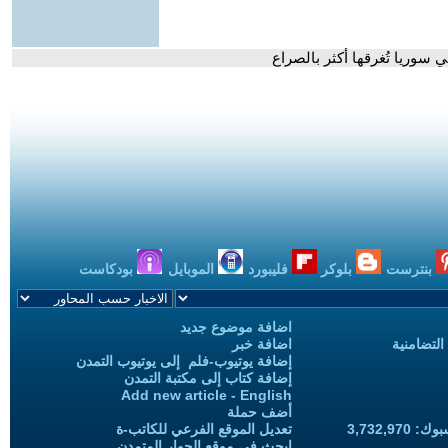
سوريا تُغرقها أكثر بالصراع
بنترست
بلوكر
فليبورد
الموبايل
بودكاست
اضافة موضوع جديد
التضامنية
اضافة خبر
إضافة يوتيوب-فلم إلى يوتيوب التمدن
إضافة كتاب إلى مكتبة التمدن
Add new article - English
أضف حملة
3,732,97
تعديل الموقع الفرعي للكاتب-ة
ابحث في موقع الحوار المتمدن