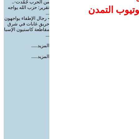
من الحرب جُمّدت-..
وتيوب التمدن
تقرير: حزب الله يواجه
...
-
رجال الإطفاء يواجهون
حريق غابات في شرق
مقاطعة كاستيون الإسبا
...
المزيد.....
المزيد.....