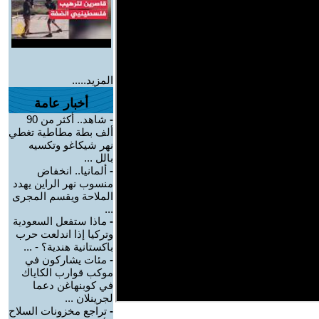
المزيد.....
أخبار عامة
-
شاهد.. أكثر من 90
ألف بطة مطاطية تغطي
نهر شيكاغو وتكسيه
بالل ...
-
ألمانيا.. انخفاض
منسوب نهر الراين يهدد
الملاحة ويقسم المجرى
...
-
ماذا ستفعل السعودية
وتركيا إذا اندلعت حرب
باكستانية هندية؟ - ...
-
مئات يشاركون في
موكب قوارب الكاياك
في كوبنهاغن دعما
لجرينلان ...
-
تراجع مخزونات السلاح