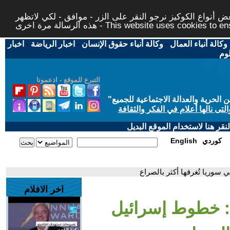
 أنواع الكوكيز نرجو النقر على الزر - موافق - لكي لاتظهر
This website uses cookies to ensure you ge
وكالة أنباء العمال
-
وكالة أنباء حقوق الإنسان
-
اخبار الرياضة
-
اخبار
لوم
التبرع للموقع - ادعمونا
حرية والعدالة الاجتماعية للجميع
"
تى نالها أعلام في الفكر والثقافة
قر هنا لاستخدام الموقع البديل
كوردي
English
سوريا تُغرقها أكثر بالصراع
اخر الافلام
: خطوط إسرائيل