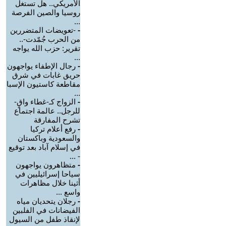
الأمريكي.. هل تستغل
روسيا والصين الفرصة
...
-
-تعويضات المتضررين
من الحرب جُمّدت-..
تقرير: حزب الله يواجه
...
-
رجال الإطفاء يواجهون
حريق غابات في شرق
مقاطعة كاستيون الإسبا
...
-
الزواج كـ-غطاء واقٍ-
للرجل.. عالمة اجتماع
تشرح المفارقة
-
رفع أعلام تركيا
والسعودية وباكستان
في إسلام آباد بعد توقيع
- ...
-
متظاهرون يواجهون
سياحا إسرائيليين في
أثينا خلال مظاهرات
واسع ...
-
رجلان يتحديان مياه
الفيضانات في الفلبين
لإنقاذ طفل من السيول