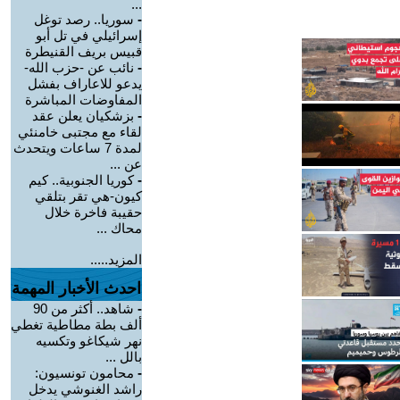
...
-
سوريا.. رصد توغل
إسرائيلي في تل أبو
قبيس بريف القنيطرة
-
نائب عن -حزب الله-
يدعو للاعاراف بفشل
المفاوضات المباشرة
-
بزشكيان يعلن عقد
لقاء مع مجتبى خامنئي
لمدة 7 ساعات ويتحدث
عن ...
-
كوريا الجنوبية.. كيم
كيون-هي تقر بتلقي
حقيبة فاخرة خلال
محاك ...
المزيد.....
احدث الأخبار المهمة
-
شاهد.. أكثر من 90
ألف بطة مطاطية تغطي
نهر شيكاغو وتكسيه
بالل ...
-
محامون تونسيون:
راشد الغنوشي يدخل