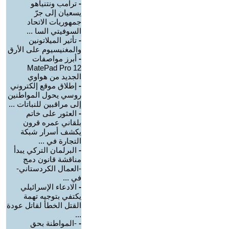
-
ترامب ونتنياهو
يسعيان إلى جرّ
جمهوريات الاتحاد
السوفيتي السا ...
-
تأثير الميلاتونين
والمغنيسيوم على الأرق
-
أبرز مواصفات
MatePad Pro 12
الجديد من هواوي
-
إطلاق موقع إلكتروني
روسي يحول المواطنين
إلى مراقبين للنباتات ...
-
العثور على خاتم
بلقاني عمره قرون
يكشف أسرار شبكة
التجارة في ...
-
البرلمان التركي يبدأ
مناقشة قانون دمج
-العمال الكردستاني-
في ...
-
الادعاء الإسرائيلي
يكتفي بتوجيه تهمة
القتل الخطأ لقاتل عودة
...
-
-المواطنة بحق