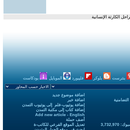
حل الكارثة الإنسانية
بنترست
بلوكر
فليبورد
الموبايل
بودكاست
اضافة موضوع جديد
التضامنية
اضافة خبر
إضافة يوتيوب-فلم إلى يوتيوب التمدن
إضافة كتاب إلى مكتبة التمدن
Add new article - English
أضف حملة
3,732,97
تعديل الموقع الفرعي للكاتب-ة
ابحث في موقع الحوار المتمدن