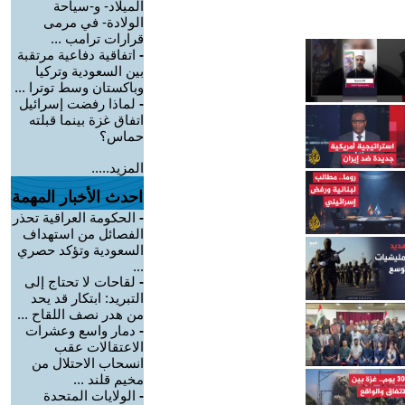
الميلاد- و-سياحة
الولادة- في مرمى
قرارات ترامب ...
-
اتفاقية دفاعية مرتقبة
بين السعودية وتركيا
وباكستان وسط توترا ...
-
لماذا رفضت إسرائيل
اتفاق غزة بينما قبلته
حماس؟
المزيد.....
احدث الأخبار المهمة
-
الحكومة العراقية تحذر
الفصائل من استهداف
السعودية وتؤكد حصري
...
-
لقاحات لا تحتاج إلى
التبريد: ابتكار قد يحد
من هدر نصف اللقاح ...
-
دمار واسع وعشرات
الاعتقالات عقب
انسحاب الاحتلال من
مخيم قلند ...
-
الولايات المتحدة