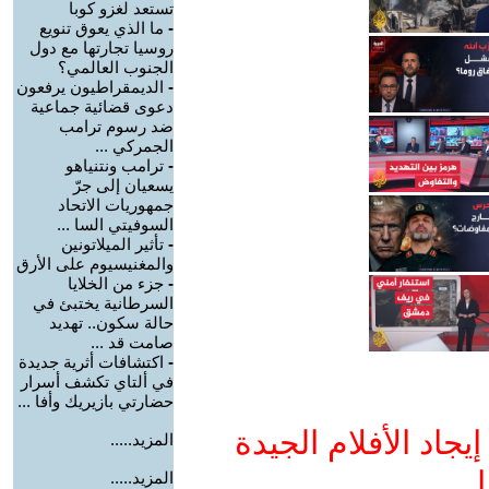
تستعد لغزو كوبا
-
ما الذي يعوق تنويع
روسيا تجارتها مع دول
الجنوب العالمي؟
-
الديمقراطيون يرفعون
دعوى قضائية جماعية
ضد رسوم ترامب
الجمركي ...
-
ترامب ونتنياهو
يسعيان إلى جرّ
جمهوريات الاتحاد
السوفيتي السا ...
-
تأثير الميلاتونين
والمغنيسيوم على الأرق
-
جزء من الخلايا
السرطانية يختبئ في
حالة سكون.. تهديد
صامت قد ...
-
اكتشافات أثرية جديدة
في ألتاي تكشف أسرار
حضارتي بازيريك وأفا ...
جاد الأفلام الجيدة
المزيد.....
ا
المزيد.....