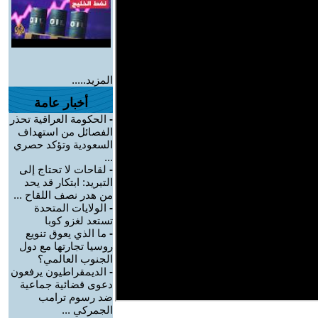
المزيد.....
أخبار عامة
-
الحكومة العراقية تحذر
الفصائل من استهداف
السعودية وتؤكد حصري
...
-
لقاحات لا تحتاج إلى
التبريد: ابتكار قد يحد
من هدر نصف اللقاح ...
-
الولايات المتحدة
تستعد لغزو كوبا
-
ما الذي يعوق تنويع
روسيا تجارتها مع دول
الجنوب العالمي؟
-
الديمقراطيون يرفعون
دعوى قضائية جماعية
ضد رسوم ترامب
الجمركي ...