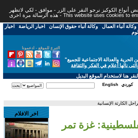
 أنواع الكوكيز نرجو النقر على الزر - موافق - لكي لاتظهر
This website uses cookies to ensure you ge
وكالة أنباء العمال
-
وكالة أنباء حقوق الإنسان
-
اخبار الرياضة
-
اخبار
لوم
التبرع للموقع - ادعمونا
حرية والعدالة الاجتماعية للجميع
"
تى نالها أعلام في الفكر والثقافة
قر هنا لاستخدام الموقع البديل
كوردي
English
حل الكارثة الإنسانية
اخر الافلام
فلسطينية: غزة تمر