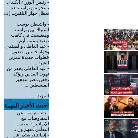
-
رئيس الوزراء الكندي
يسخر من ترامب بعد
تعطل جهاز التلقين.. (ف
...
-
واشنطن بوست:
اشتباك بين ترامب
وهيغسيث في كامب
ديفيد بسبب أزم ...
-
عبد العاطي والصفدي
وفؤاد حسين يضعون
خطوات جديدة لتعزيز
الشرا ...
-
عبد العاطي يحذر من
تهويد القدس ويؤكد
رفض مصر لتهجير
الفلسطين ...
المزيد.....
احدث الأخبار المهمة
-
نائب ترامب عن
المفاوضات مع
الإيرانيين: -يصعب
التعامل معهم ون ...
-
إنفانتينو يعتذر عن