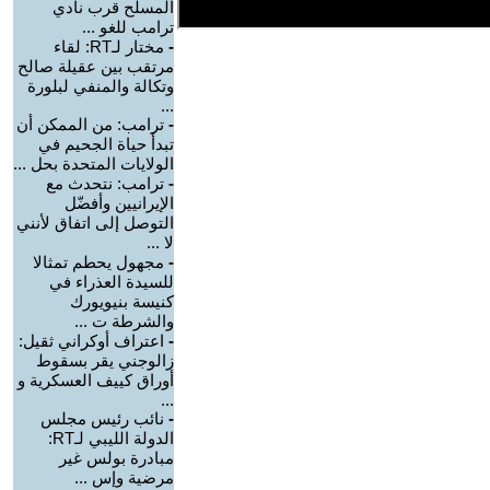
المسلح قرب نادي
ترامب للغو ...
-
مختار لـRT: لقاء
مرتقب بين عقيلة صالح
وتكالة والمنفي لبلورة
...
-
ترامب: من الممكن أن
تبدأ حياة الجحيم في
الولايات المتحدة بحل ...
-
ترامب: نتحدث مع
الإيرانيين وأفضّل
التوصل إلى اتفاق لأنني
لا ...
-
مجهول يحطم تمثالا
للسيدة العذراء في
كنيسة بنيويورك
والشرطة ت ...
-
اعتراف أوكراني ثقيل:
زالوجني يقر بسقوط
أوراق كييف العسكرية و
...
-
نائب رئيس مجلس
الدولة الليبي لـRT:
مبادرة بولس غير
مرضية وإس ...