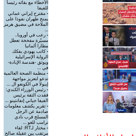
الأخطاء مع بقائه رئيساً
للفيفا
-
مقترح إيراني عماني
يمنح طهران نفوذا على
الملاحة في مضيق هرمز
...
-
رعب في أوروبا..
مسيّرة مفخخة تعطل
مطارا ألمانيا
-
كاتب يهودي يفكك
الرواية الإسرائيلية
ويوثق -هندسة الإبادة-
في ...
-
منظمة الصحة العالمية
تدعو لتعزيز مواجهة
إيبولا في الكونغو ال ...
-
رئيس الوزراء الكندي:
فقدت الثقة برئيس
الفيفا جياني إنفانتينو ...
-
تقرير يكشف معلومات
صادمة عن الرجل
المسلح قرب نادي
ترامب للغو ...
-
مختار لـRT: لقاء
مرتقب بين عقيلة صالح