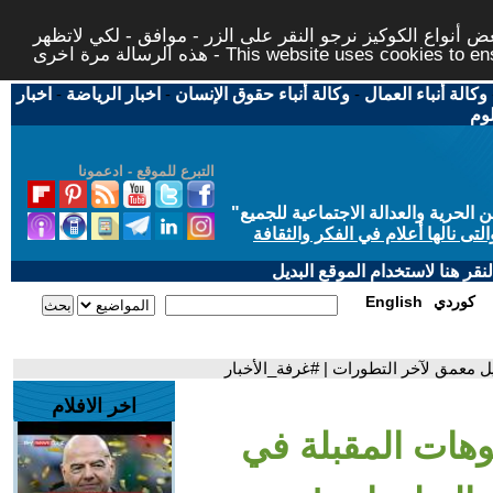
 أنواع الكوكيز نرجو النقر على الزر - موافق - لكي لاتظهر
This website uses cookies to ensure you ge
وكالة أنباء العمال
-
وكالة أنباء حقوق الإنسان
-
اخبار الرياضة
-
اخبار
لوم
التبرع للموقع - ادعمونا
حرية والعدالة الاجتماعية للجميع
"
تى نالها أعلام في الفكر والثقافة
قر هنا لاستخدام الموقع البديل
كوردي
English
ل معمق لآخر التطورات | #غرفة_الأخبار
اخر الافلام
يوهات المقبلة في