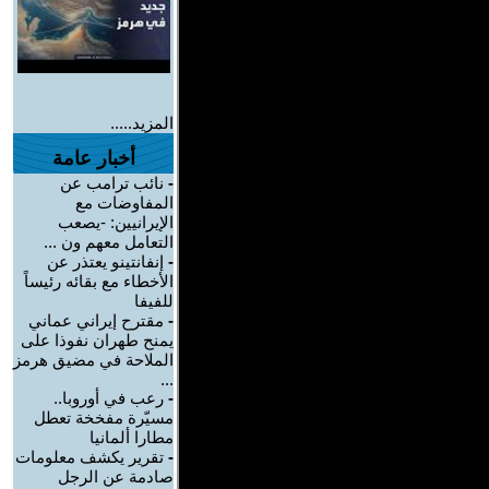
المزيد.....
أخبار عامة
-
نائب ترامب عن
المفاوضات مع
الإيرانيين: -يصعب
التعامل معهم ون ...
-
إنفانتينو يعتذر عن
الأخطاء مع بقائه رئيساً
للفيفا
-
مقترح إيراني عماني
يمنح طهران نفوذا على
الملاحة في مضيق هرمز
...
-
رعب في أوروبا..
مسيّرة مفخخة تعطل
مطارا ألمانيا
-
تقرير يكشف معلومات
صادمة عن الرجل