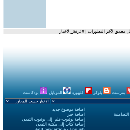
ل معمق لآخر التطورات | #غرفة_الأخبار
بنترست
بلوكر
فليبورد
الموبايل
بودكاست
اضافة موضوع جديد
التضامنية
اضافة خبر
إضافة يوتيوب-فلم إلى يوتيوب التمدن
إضافة كتاب إلى مكتبة التمدن
Add new article - English