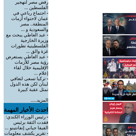
رفض مصر لتهجير
الفلسطين ...
-
اجتماع رباعي في
عمان لاحتواء أزمات
المنطقة.. مصر
والسعودية و ...
-
عبد العاطي يبحث مع
وزيرة الخارجية
الفلسطينية تطورات
غزة والق ...
-
عبد العاطي يستعرض
رؤية مصر للأزمات
الإقليمية خلال لقاء
إعلام ...
-
تركيا تسعى لتعافي
لبنان لكن هذه الدول
تمثل عقبة كبيرة
المزيد.....
احدث الأخبار المهمة
-
رئيس الوزراء الكندي:
فقدت الثقة برئيس
الفيفا جياني إنفانتينو ...
-
تقرير يكشف معلومات