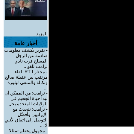
المزيد.....
أخبار عامة
-
تقرير يكشف معلومات
صادمة عن الرجل
المسلح قرب نادي
ترامب للغو ...
-
مختار لـRT: لقاء
مرتقب بين عقيلة صالح
وتكالة والمنفي لبلورة
...
-
ترامب: من الممكن أن
تبدأ حياة الجحيم في
الولايات المتحدة بحل ...
-
ترامب: نتحدث مع
الإيرانيين وأفضّل
التوصل إلى اتفاق لأنني
لا ...
-
مجهول يحطم تمثالا