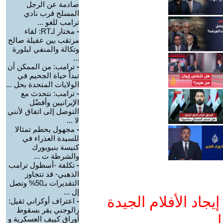
صادمة عن الرجل
المسلح قرب نادي
ترامب للغو ...
-
مختار لـRT: لقاء
مرتقب بين عقيلة صالح
وتكالة والمنفي لبلورة
...
-
ترامب: من الممكن أن
تبدأ حياة الجحيم في
الولايات المتحدة بحل ...
-
ترامب: نتحدث مع
الإيرانيين وأفضّل
التوصل إلى اتفاق لأنني
لا ...
-
مجهول يحطم تمثالا
للسيدة العذراء في
كنيسة بنيويورك
والشرطة ت ...
-
تكلفة -أسطول ترامب
الذهبي- قد تتجاوز
التقديرات بـ50% وتصل
إل ...
جاد الأفلام الجيدة
-
اعتراف أوكراني ثقيل:
زالوجني يقر بسقوط
ا
أوراق كييف العسكرية و