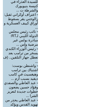
للسيدة العذراء في
كنيسة بنيويورك
والشرطة ت ...
-
اعتراف أوكراني ثقيل:
زالوجني يقر بسقوط
أوراق كييف العسكرية و
...
-
نائب رئيس مجلس
الدولة الليبي لـRT:
مبادرة بولس غير
مرضية وإس ...
-
رئيس الوزراء الكندي
يسخر من ترامب بعد
تعطل جهاز التلقين.. (ف
...
-
واشنطن بوست:
اشتباك بين ترامب
وهيغسيث في كامب
ديفيد بسبب أزم ...
-
عبد العاطي والصفدي
وفؤاد حسين يضعون
خطوات جديدة لتعزيز
الشرا ...
-
عبد العاطي يحذر من
تهويد القدس ويؤكد