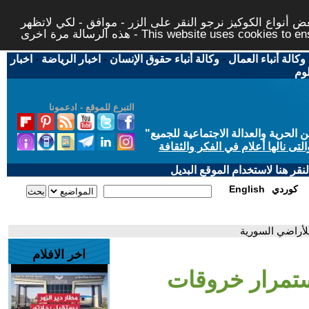
 أنواع الكوكيز نرجو النقر على الزر - موافق - لكي لاتظهر
This website uses cookies to ensure you ge
وكالة أنباء العمال
-
وكالة أنباء حقوق الإنسان
-
اخبار الرياضة
-
اخبار
لوم
التبرع للموقع - ادعمونا
حرية والعدالة الاجتماعية للجميع
"
تى نالها أعلام في الفكر والثقافة
قر هنا لاستخدام الموقع البديل
كوردي
English
لأراضي السورية
اخر الافلام
ستمرار خروقات