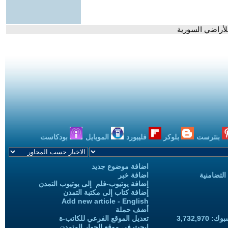
لأراضي السورية
بنترست
بلوكر
فليبورد
الموبايل
بودكاست
اضافة موضوع جديد
التضامنية
اضافة خبر
إضافة يوتيوب-فلم إلى يوتيوب التمدن
إضافة كتاب إلى مكتبة التمدن
Add new article - English
أضف حملة
3,732,97
تعديل الموقع الفرعي للكاتب-ة
ابحث في موقع الحوار المتمدن