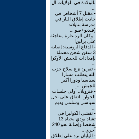
بالولادة في الولايات ال
...
-
مقتل 7 أشخاص في
حادث إطلاق النار في
مدرسة بتايلاند
(فيديو+صو ...
-
وكان الرد غارة مفاجئة
على برلين!
-
الدفاع الروسية: إصابة
3 سفن شحن محملة
بإمدادات للجيش الأوكرا
...
-
تقرير: نزع سلاح حزب
الله يتطلب مسارا
سياسيا ودورا أكبر
للجيش ...
-
فنزويلا.. أولى جلسات
الحوار.. اتفاق على -حل
سياسي وسلمي وديم
...
-
تفشي الكوليرا في
تشاد يودي بحياة 13
شخصا وإصابة نحو 240
آخري ...
-
اليابان ترد على إطلاق