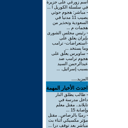
اسم زورغي على جزيرة
في سلسلة الكوريل ا ...
-
مباشر: هجوم حوثي
يصيب 11 مدنيا في
السعودية وتحذير من
هجمات م ...
-
رئيس مجلس الشورى
بإيران يعلق على
-استعراضات- ترامب
وما يستخد ...
-
ساويرس يعلّق على
هجوم ترامب ضد
عبدالرحمن السيد
بسبب إسرائيل. ...
المزيد.....
احدث الأخبار المهمة
-
طالب يطلق النار
داخل مدرسة في
تايلاند.. مقتل معلم
وإصابة 15 ...
-
رميًا بالرصاص.. مقتل
مؤثر مكسيكي أثناء بث
مباشر بعد توقف درا ...