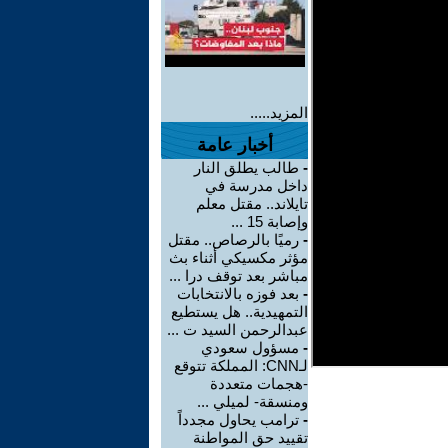
المزيد.....
أخبار عامة
-
طالب يطلق النار
داخل مدرسة في
تايلاند.. مقتل معلم
وإصابة 15 ...
-
رميًا بالرصاص.. مقتل
مؤثر مكسيكي أثناء بث
مباشر بعد توقف درا ...
-
بعد فوزه بالانتخابات
التمهيدية.. هل يستطيع
عبدالرحمن السيد ت ...
-
مسؤول سعودي
لـCNN: المملكة تتوقع
-هجمات متعددة
ومنسقة- لميلي ...
-
ترامب يحاول مجدداً
تقييد حق المواطنة