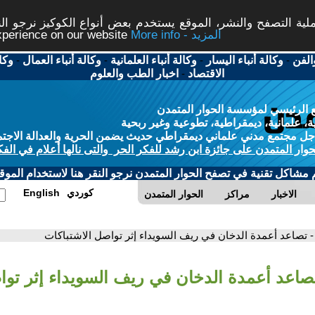
ة التصفح والنشر، الموقع يستخدم بعض أنواع الكوكيز نرجو النق
More info - المزيد
experience on our website
الفن
-
وكالة أنباء اليسار
-
وكالة أنباء العلمانية
-
وكالة أنباء العمال
-
وكا
الاقتصاد
-
اخبار الطب والعلوم
 الرئيسي لمؤسسة الحوار المتمدن
، علمانية، ديمقراطية، تطوعية وغير ربحية
ل مجتمع مدني علماني ديمقراطي حديث يضمن الحرية والعدالة الاجتم
حوار المتمدن على جائزة ابن رشد للفكر الحر والتى نالها أعلام في الفك
م مشاكل تقنية في تصفح الحوار المتمدن نرجو النقر هنا لاستخدام الموقع
كوردي
English
الاخبار
مراكز
الحوار المتمدن
- تصاعد أعمدة الدخان في ريف السويداء إثر تواصل الاشتباكات
تصاعد أعمدة الدخان في ريف السويداء إثر تو