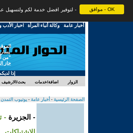
موافق - OK
لتوفير افضل خدمة لكم ولتسهيل عملي
أخبار عامة
-
وكالة أنباء المرأة
-
اخبار الأدب و
الموقع
يسارية
"من أج
حاز ال
إذا لديك
الزوار
اضافة/خدمات
بحث/الارشيف
الصفحة الرئيسية
-
أخبار عامة
-
يوتيوب التمدن
- الجزيرة
- 
الاشتباكات