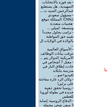
-
بعد فوزه بالانتخابات
التمهيدية.. هل يستطيع
عبدالرحمن السيد ت ...
-
مسؤول سعودي
لـCNN: المملكة تتوقع
-هجمات متعددة
ومنسقة- لميلي ...
-
ترامب يحاول مجدداً
تقييد حق المواطنة
بالولادة في الولايات ال
...
-
الأسواق العالمية
تترقب بيانات الوظائف
الأمريكية: الدولار يتم ...
-
مقتل 7 أشخاص في
حادث إطلاق النار في
ا
مدرسة بتايلاند
(فيديو+صو ...
-
وكان الرد غارة مفاجئة
على برلين!
-
روسيا تحقق ذهبية
جديدة في بطولة أوروبا
للغطس
-
الدفاع الروسية: إصابة
3 سفن شحن محملة