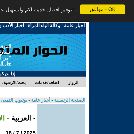
موافق - OK
لتوفير افضل خدمة لكم ولتسهيل عملي
أخبار عامة
-
وكالة أنباء المرأة
-
اخبار الأدب و
الموقع
يسارية
"من أج
حاز ال
إذا لديك
الزوار
اضافة/خدمات
بحث/الارشيف
الصفحة الرئيسية
-
أخبار عامة
-
يوتيوب التمدن
- العربية
- ا
2025 / 7 / 18