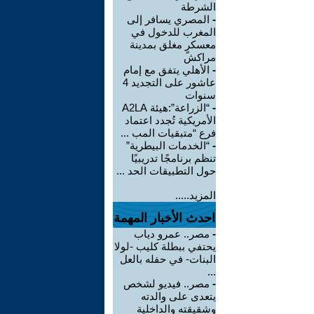
الشرطة
-
المصري يسافر إلى
المغرب للدخول في
معسكرٍ مغلق بمدينة
مراكش
-
الأهلي يتفق مع إمام
عاشور على التجديد 4
سنوات
-
“الزراعة”:هيئة A2LA
الأمريكية تُجدد اعتماد
فرع “متبقيات المب ...
-
“الخدمات البيطرية”
تنظم برنامجًا تدريبيًا
حول التطبيقات الحد ...
المزيد.....
احدث الأخبار المهمة
-
مصر.. عمرو دياب
يحتفي ببطلة كليب -لولا
البنات- في حفله بالعل
...
-
مصر.. فيديو لشخص
يتعدى على والدته
وشقيقته والداخلية