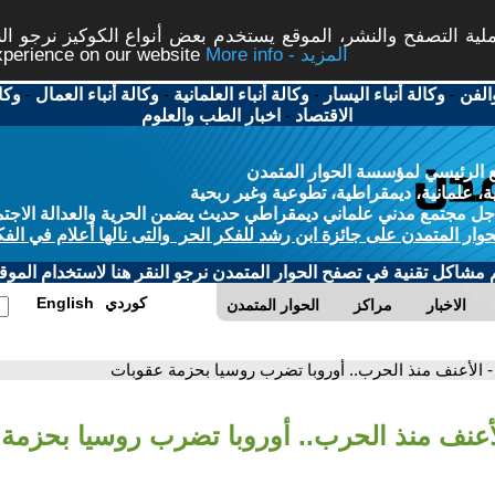
ة التصفح والنشر، الموقع يستخدم بعض أنواع الكوكيز نرجو النق
More info - المزيد
experience on our website
الفن
-
وكالة أنباء اليسار
-
وكالة أنباء العلمانية
-
وكالة أنباء العمال
-
وكا
الاقتصاد
-
اخبار الطب والعلوم
 الرئيسي لمؤسسة الحوار المتمدن
، علمانية، ديمقراطية، تطوعية وغير ربحية
ل مجتمع مدني علماني ديمقراطي حديث يضمن الحرية والعدالة الاجتم
حوار المتمدن على جائزة ابن رشد للفكر الحر والتى نالها أعلام في الفك
م مشاكل تقنية في تصفح الحوار المتمدن نرجو النقر هنا لاستخدام الموقع
كوردي
English
الاخبار
مراكز
الحوار المتمدن
- الأعنف منذ الحرب.. أوروبا تضرب روسيا بحزمة عقوبات
لأعنف منذ الحرب.. أوروبا تضرب روسيا بحزمة