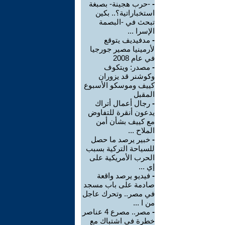
-
-حرب هجينة- بصبغة
استخباراتية؟.. بكين
تبحث في -البصمة
الإسرا ...
-
مدفيديف يتوقع
لأرمينيا مصير جورجيا
في عام 2008
-
مصدر: ويتكوف
وكوشنر قد يزوران
كييف وموسكو الأسبوع
المقبل
-
رجال أعمال أتراك
يدعون أنقرة للتفاوض
مع كييف بشأن أمن
الملاح ...
-
خبير يرصد ما حصل
للسياحة التركية بسبب
الحرب الأمريكية على
إي ...
-
فيديو يرصد واقعة
صادمة على باب مسجد
في مصر.. وتحرك عاجل
من ا ...
-
مصر.. مصرع 4 عناصر
خطرة في اشتباك مع