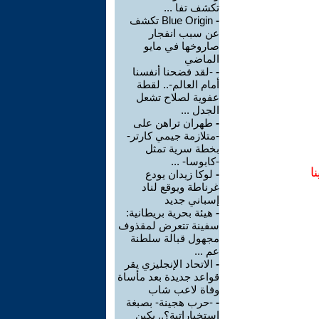
تكشف تفا ...
-
Blue Origin تكشف
عن سبب انفجار
صاروخها في مايو
الماضي
-
-لقد فضحنا أنفسنا
أمام العالم-.. لقطة
عفوية لصلاح تشعل
الجدل ...
-
طهران تراهن على
-متلازمة جيمي كارتر-
بخطة سرية تمثل
-كابوسا- ...
ا
-
لوكا زيدان يودع
غرناطة ويوقع لناد
إسباني جديد
-
هيئة بحرية بريطانية:
سفينة تتعرض لمقذوف
مجهول قبالة سلطنة
عم ...
-
الاتحاد الإنجليزي يقر
قواعد جديدة بعد مأساة
وفاة لاعب شاب
-
-حرب هجينة- بصبغة
استخباراتية؟.. بكين