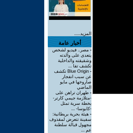
المزيد.....
أخبار عامة
-
مصر.. فيديو لشخص
يتعدى على والدته
وشقيقته والداخلية
تكشف تفا ...
-
Blue Origin تكشف
عن سبب انفجار
صاروخها في مايو
الماضي
-
طهران تراهن على
-متلازمة جيمي كارتر-
بخطة سرية تمثل
-كابوسا- ...
-
هيئة بحرية بريطانية:
سفينة تتعرض لمقذوف
مجهول قبالة سلطنة
عم ...