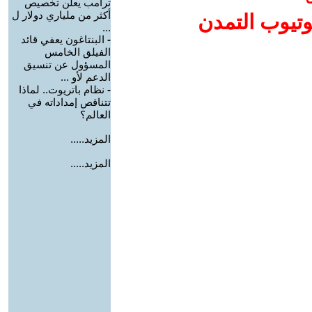
ترامب يعلن تخصيص
أكثر من ملياري دولار ل
وتيوب التمدن
...
-
البنتاغون يعفي قائد
الفيلق الخامس
المسؤول عن تنسيق
الدعم لأو ...
-
نظام باتريوت.. لماذا
تتناقص إمداداته في
العالم؟
المزيد.....
المزيد.....