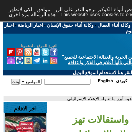
 أنواع الكوكيز نرجو النقر على الزر - موافق - لكي لاتظهر
This website uses cookies to ensure you ge
وكالة أنباء العمال
-
وكالة أنباء حقوق الإنسان
-
اخبار الرياضة
-
اخبار
لوم
التبرع للموقع - ادعمونا
حرية والعدالة الاجتماعية للجميع
"
تى نالها أعلام في الفكر والثقافة
قر هنا لاستخدام الموقع البديل
كوردي
English
. أبرز ما تناوله الإعلام الإسرائيلي
اخر الافلام
 واستقالات تهز