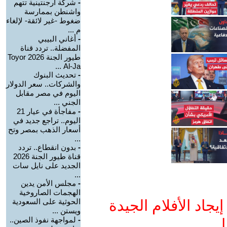
-
شركة أرجنتينية تتهم
واشنطن بممارسة
ضغوط -غير لائقة- لإلغاء
م ...
-
أغاني البيبي
المفضلة.. تردد قناة
طيور الجنة 2026 Toyor
Al-Ja ...
-
تحديث البنوك
والشركات.. سعر الدولار
اليوم في مصر مقابل
الجني ...
-
مفاجأة في عيار 21
اليوم.. تراجع جديد في
أسعار الذهب بمصر وتح
...
-
بدون انقطاع.. تردد
قناة طيور الجنة 2026
الجديد على نايل سات
...
-
مجلس الأمن يدين
الهجمات الصاروخية
جاد الأفلام الجيدة
الحوثية على السعودية
ويستن ...
-
لمواجهة نفوذ الصين..
ا