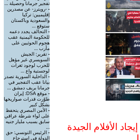
تفجير جرمانا وحصيلة ...
-
-رويترز- عن مصدرين
إقليميين: تركيا
والسعودية وباكستان
ستوقع ...
-
التحالف يجدد دعمه
للحكومة اليمنية عقب
هجوم الحوثيين على
مأرب ...
-
تقرير: الجيش
السويسري غير مؤهل
للحرب لوجود ثغرات
لوجستية واع ...
-
الداخلية السورية تصدر
بيانا عقب التفجير في
جرمانا بريف دمشق ...
-
موقع DSA: إيران
طوّرت قدرات صواريخها
بشكل كبير
-
الأمن المصري يتحفظ
على لواء شرطة عراقي
سابق بسبب مليار جنيه
جاد الأفلام الجيدة
...
-
الرئيس التونسي: حق
ا
الدولة في استرجاع