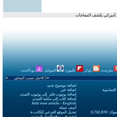
يم أميركي يكشف المفاجآت
بنترست
بلوكر
فليبورد
الموبايل
بودكاست
اضافة موضوع جديد
التضامنية
اضافة خبر
إضافة يوتيوب-فلم إلى يوتيوب التمدن
إضافة كتاب إلى مكتبة التمدن
Add new article - English
أضف حملة
3,732,97
تعديل الموقع الفرعي للكاتب-ة
ابحث في موقع الحوار المتمدن