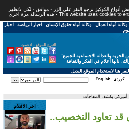
 أنواع الكوكيز نرجو النقر على الزر - موافق - لكي لاتظهر
This website uses cookies to ensure you ge
وكالة أنباء العمال
-
وكالة أنباء حقوق الإنسان
-
اخبار الرياضة
-
اخبار
لوم
التبرع للموقع - ادعمونا
حرية والعدالة الاجتماعية للجميع
"
تى نالها أعلام في الفكر والثقافة
قر هنا لاستخدام الموقع البديل
كوردي
English
يم أميركي يكشف المفاجآت
اخر الافلام
 قد تعاود التخصيب..