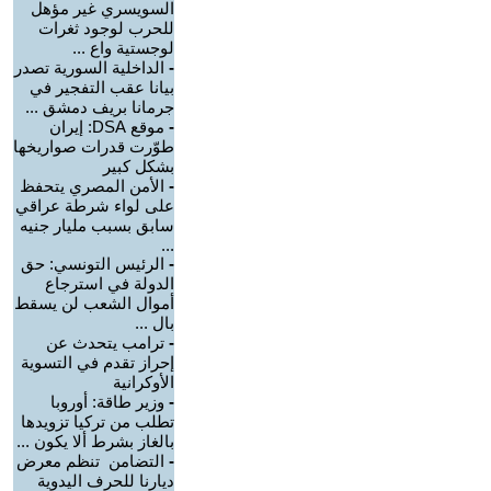
السويسري غير مؤهل
للحرب لوجود ثغرات
لوجستية واع ...
-
الداخلية السورية تصدر
بيانا عقب التفجير في
جرمانا بريف دمشق ...
-
موقع DSA: إيران
طوّرت قدرات صواريخها
بشكل كبير
-
الأمن المصري يتحفظ
على لواء شرطة عراقي
سابق بسبب مليار جنيه
...
-
الرئيس التونسي: حق
الدولة في استرجاع
أموال الشعب لن يسقط
بال ...
-
ترامب يتحدث عن
إحراز تقدم في التسوية
الأوكرانية
-
وزير طاقة: أوروبا
تطلب من تركيا تزويدها
بالغاز بشرط ألا يكون ...
-
التضامن تنظم معرض
ديارنا للحرف اليدوية