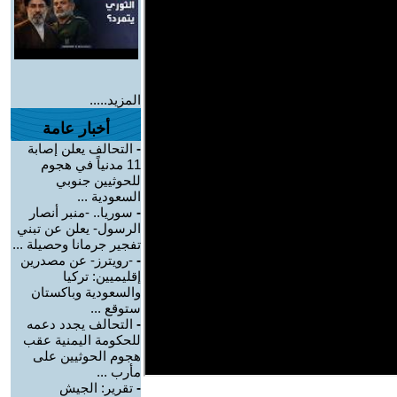
المزيد.....
أخبار عامة
-
التحالف يعلن إصابة
11 مدنياً في هجوم
للحوثيين جنوبي
السعودية ...
-
سوريا.. -منبر أنصار
الرسول- يعلن عن تبني
تفجير جرمانا وحصيلة ...
-
-رويترز- عن مصدرين
إقليميين: تركيا
والسعودية وباكستان
ستوقع ...
-
التحالف يجدد دعمه
للحكومة اليمنية عقب
هجوم الحوثيين على
مأرب ...
-
تقرير: الجيش