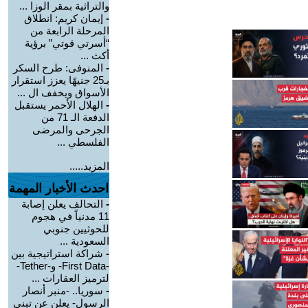
والتراثية بمقر الوزا ...
-
إيمان كريم: انطلاق
المرحلة الرابعة من
“أسرتي قوتي” برؤية
أكث ...
-
المنوفى: طرح السكر
بـ25 جنيهًا يعزز استقرار
الأسواق ويخفف ال ...
-
الهلال الأحمر يستقبل
الدفعة الـ 71 من
الجرحى والمرضى
الفلسطي ...
المزيد.....
احدث الأخبار المهمة
-
التحالف يعلن إصابة
11 مدنياً في هجوم
للحوثيين جنوبي
السعودية ...
-
شراكة استراتيجية بين
-First Data- و-Tether-
لترميز العقارات ...
-
سوريا.. -منبر أنصار
الرسول- يعلن عن تبني