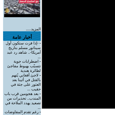
المزيد.....
أخبار عامة
-
-إذا فزت ستكون أول
سيناتور مسلم بتاريخ
أمريكا-.. شاهد رد عبد
...
-
اضطرابات جوية
تتسبّب بهبوط مفاجئ
لطائرة هندية
-
لاجئ أفغاني يُتهم
بالقتل في أثينا بعد
العثور على جثة في
حقيب ...
-
بعد هجومين قرب باب
المندب.. تحذيرات من
تصعيد يهدد الملاحة في
...
-
رغم تقدم المفاوضات