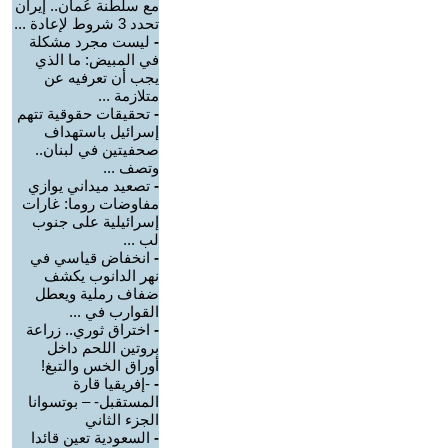
مع سلطنة عُمان.. إيران
تحدد 3 شروط لإعادة ...
-
ليست مجرد مشكلة
في المبيض: ما الذي
يجب أن تعرفيه عن
متلازمة ...
-
تحقيقات حقوقية تتهم
إسرائيل باستهداف
صحفيتين في لبنان..
وتصف ...
-
تصعيد ميداني يوازي
مفاوضات روما: غارات
إسرائيلية على جنوب
لب ...
-
انخفاض قياسي في
نهر الدانوب يكشف
ضفاف رملية ويعطل
القوارب في ...
-
اختراق ثوري.. زراعة
بروتين اللحم داخل
أوراق الخس والتبغ!
-
-إفريقيا قارة
المستقبل- – بوتسوانا
الجزء الثاني
-
السعودية تعين قائدا