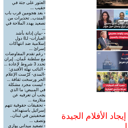
العثور على جثة في
حقيب ...
-
بعد هجومين قرب باب
المندب.. تحذيرات من
تصعيد يهدد الملاحة في
...
-
-بيان إدانة بأشد
العبارات- لـ8 دول
إسلامية ضد انتهاكات
إسرائ ...
-
رغم تقدم المفاوضات
مع سلطنة عُمان.. إيران
تحدد 3 شروط لإعادة ...
-
النائب نهلة الأفندي:
-المدى- كرّست الإعلام
الحر ورسخت ثقافة ...
-
ليست مجرد مشكلة
في المبيض: ما الذي
يجب أن تعرفيه عن
متلازمة ...
-
تحقيقات حقوقية تتهم
إسرائيل باستهداف
جاد الأفلام الجيدة
صحفيتين في لبنان..
وتصف ...
ا
-
تصعيد ميداني يوازي