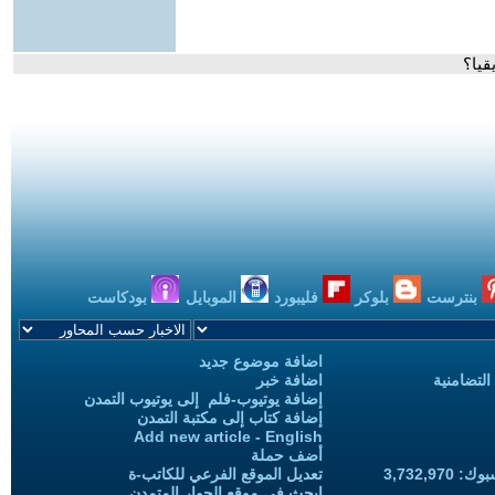
قيا؟
بنترست
بلوكر
فليبورد
الموبايل
بودكاست
اضافة موضوع جديد
التضامنية
اضافة خبر
إضافة يوتيوب-فلم إلى يوتيوب التمدن
إضافة كتاب إلى مكتبة التمدن
Add new article - English
أضف حملة
3,732,97
تعديل الموقع الفرعي للكاتب-ة
ابحث في موقع الحوار المتمدن