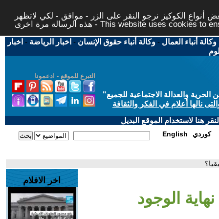
 أنواع الكوكيز نرجو النقر على الزر - موافق - لكي لاتظهر
This website uses cookies to ensure you ge
وكالة أنباء العمال
-
وكالة أنباء حقوق الإنسان
-
اخبار الرياضة
-
اخبار
لوم
التبرع للموقع - ادعمونا
حرية والعدالة الاجتماعية للجميع
"
تى نالها أعلام في الفكر والثقافة
قر هنا لاستخدام الموقع البديل
كوردي
English
قيا؟
اخر الافلام
نهاية الوجود