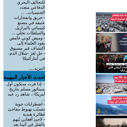
للتحالف البحري
الدفاعي متعدد
الجنسيات.. ...
-
حريق وانفجارات
عنيفة في مصنع
كيميائي بالبرازيل
والسلطات تجلي ...
-
وميض كوني غامض
يقود العلماء إلى
اكتشاف غير مسبوق
-
حل لغز -شلال الدم-
في أنتاركتيكا
المزيد.....
احدث الأخبار المهمة
-
-إذا فزت ستكون أول
سيناتور مسلم بتاريخ
أمريكا-.. شاهد رد عبد
...
-
اضطرابات جوية
تتسبّب بهبوط مفاجئ
لطائرة هندية
-
لاجئ أفغاني يُتهم
بالقتل في أثينا بعد