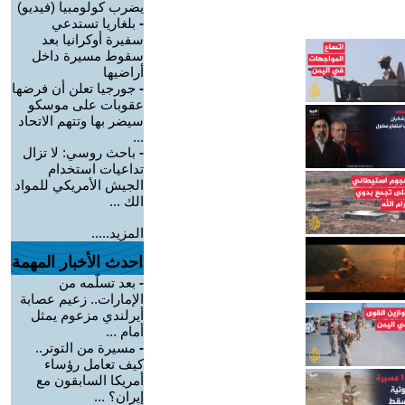
يضرب كولومبيا (فيديو)
-
بلغاريا تستدعي
سفيرة أوكرانيا بعد
سقوط مسيرة داخل
أراضيها
-
جورجيا تعلن أن فرضها
عقوبات على موسكو
سيضر بها وتتهم الاتحاد
...
-
باحث روسي: لا تزال
تداعيات استخدام
الجيش الأمريكي للمواد
الك ...
المزيد.....
احدث الأخبار المهمة
-
بعد تسلّمه من
الإمارات.. زعيم عصابة
أيرلندي مزعوم يمثل
أمام ...
-
مسيرة من التوتر..
كيف تعامل رؤساء
أمريكا السابقون مع
إيران؟ ...