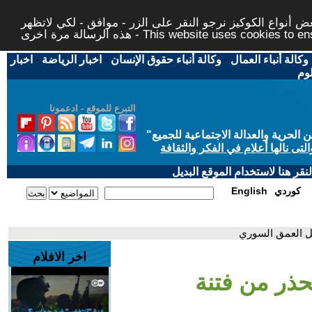
 أنواع الكوكيز نرجو النقر على الزر - موافق - لكي لاتظهر
This website uses cookies to ensure you ge
وكالة أنباء العمال
-
وكالة أنباء حقوق الإنسان
-
اخبار الرياضة
-
اخبار
لوم
التبرع للموقع - ادعمونا
حرية والعدالة الاجتماعية للجميع
"
تى نالها أعلام في الفكر والثقافة
قر هنا لاستخدام الموقع البديل
كوردي
English
خل العمق السوري
اخر الافلام
حذر من فتنة