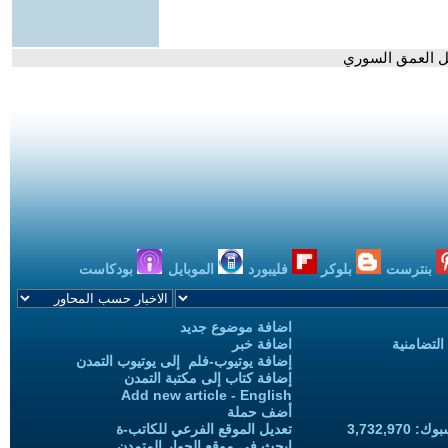
خل العمق السوري
بنترست
بلوكر
فليبورد
الموبايل
بودكاست
اضافة موضوع جديد
التضامنية
اضافة خبر
إضافة يوتيوب-فلم إلى يوتيوب التمدن
إضافة كتاب إلى مكتبة التمدن
Add new article - English
أضف حملة
3,732,97
تعديل الموقع الفرعي للكاتب-ة
ابحث في موقع الحوار المتمدن