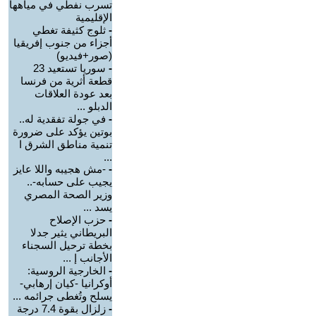
تسرب نفطي في مياهها
الإقليمية
-
ثلوج كثيفة تغطي
أجزاء من جنوب إفريقيا
(صور+فيديو)
-
سوريا تستعيد 23
قطعة أثرية من فرنسا
بعد عودة العلاقات
الدبلو ...
-
في جولة تفقدية له..
بوتين يؤكد على ضرورة
تنمية مناطق الشرق ا
...
-
-مش هجيبه واللا عايز
يجيب على حسابه-..
وزير الصحة المصري
يسد ...
-
حزب الإصلاح
البريطاني يثير جدلا
بخطة ترحيل السجناء
الأجانب إ ...
-
الخارجية الروسية:
أوكرانيا -كيان إرهابي-
يسلح وتُغطى جرائمه ...
-
زلزال بقوة 7.4 درجة