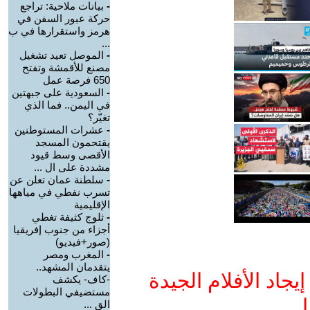
-
بيانات ملاحية: تراجع
حركة عبور السفن في
هرمز واستقرارها في ب
...
-
الموصل تعيد تشغيل
مصنع للأقمشة وتفتح
650 فرصة عمل
-
السعودية على جبهتين
في اليمن.. فما الذي
تغيّر؟
-
عشرات المستوطنين
يقتحمون المسجد
الأقصى وسط قيود
مشددة على ال ...
-
سلطنة عمان تعلن عن
تسرب نفطي في مياهها
الإقليمية
-
ثلوج كثيفة تغطي
أجزاء من جنوب إفريقيا
(صور+فيديو)
-
المغرب ومصر
يتقدمان المشهد..
جاد الأفلام الجيدة
-كاف- يكشف
مستضيفي البطولات
ا
الق ...