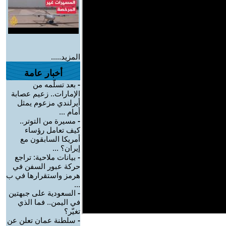
المزيد.....
أخبار عامة
-
بعد تسلّمه من
الإمارات.. زعيم عصابة
أيرلندي مزعوم يمثل
أمام ...
-
مسيرة من التوتر..
كيف تعامل رؤساء
أمريكا السابقون مع
إيران؟ ...
-
بيانات ملاحية: تراجع
حركة عبور السفن في
هرمز واستقرارها في ب
...
-
السعودية على جبهتين
في اليمن.. فما الذي
تغيّر؟
-
سلطنة عمان تعلن عن