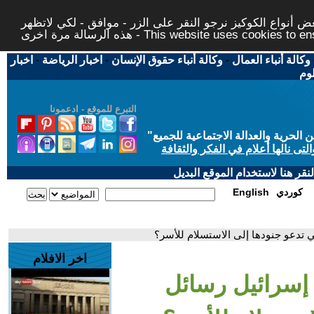
 أنواع الكوكيز نرجو النقر على الزر - موافق - لكي لاتظهر
This website uses cookies to ensure you ge
وكالة أنباء العمال
-
وكالة أنباء حقوق الإنسان
-
اخبار الرياضة
-
اخبار
لوم
التبرع للموقع - ادعمونا
حرية والعدالة الاجتماعية للجميع
"
تى نالها أعلام في الفكر والثقافة
قر هنا لاستخدام الموقع البديل
كوردي
English
ي تدعو جنودها إلى الاستسلام للأسر؟
اخر الافلام
 إسرائيل رسائل