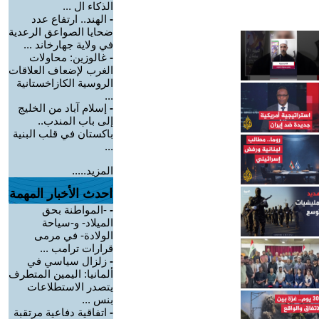
الذكاء ال ...
-
الهند.. ارتفاع عدد
ضحايا الصواعق الرعدية
في ولاية جهارخاند ...
-
غالوزين: محاولات
الغرب لإضعاف العلاقات
الروسية الكازاخستانية
...
-
إسلام آباد من الخليج
إلى باب المندب..
باكستان في قلب البنية
...
المزيد.....
احدث الأخبار المهمة
-
-المواطنة بحق
الميلاد- و-سياحة
الولادة- في مرمى
قرارات ترامب ...
-
زلزال سياسي في
ألمانيا: اليمين المتطرف
يتصدر الاستطلاعات
بنس ...
-
اتفاقية دفاعية مرتقبة