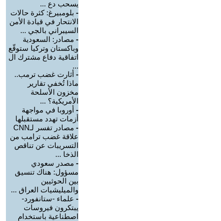
يسحب دع ...
-
بلومبيرغ: كثرة حالات
الانتحار في قيادة الأمن
السيبراني بالجي ...
-
مصادر: السعودية
وباكستان وتركيا ستوقّع
اتفاقية دفاع مشترك ال
...
-
أثارت غضب ترمب..
ماذا تُخفي تقارير
مخزون الأسلحة
الأمريكية؟ ...
-
أوروبا في مواجهة
أزمات تهدد مستقبلها
-
مصادر تفسر لـCNN
علاقة غضب ترامب من
التسريبات عن تناقص
الذخا ...
-
مصدر سعودي
مسؤول: هناك تنسيق
بين الحوثيين
والميليشيات العراق ...
-
علماء -ستانفورد-
يبتكرون فيروسات
اصطناعية باستخدام