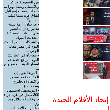
بين السعودية وتركيا
وباكستان وسط توترا ...
-
لماذا رفضت إسرائيل
اتفاق غزة بينما قبلته
حماس؟
-
غارديان: أزمة سبتة
تختبر رهان سانشيز
على إسبانيا المستقلة
-
تحديث البنوك
والشركات.. سعر الدولار
اليوم في مصر مقابل
الجني ...
-
مفاجأة في عيار 21
اليوم.. تراجع جديد في
أسعار الذهب بمصر وتح
...
-
اليويفا يقول إن
المقاطعة قد تستمر
والاتحاد الإنجليزي
يسحب دع ...
-
اليونيسف: استشهاد
300 طفل في غزة جراء
جاد الأفلام الجيدة
خروقات الاحتلال منذ
وق ...
ا
-
عشرات الإصابات