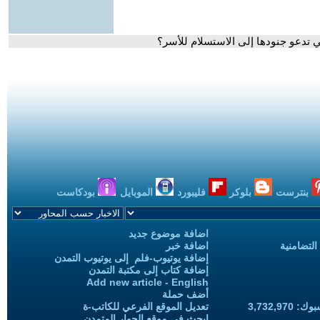
ي تدعو جنودها إلى الاستسلام للأسر؟
بنترست
بلوكر
فليبورد
الموبايل
بودكاست
اضافة موضوع جديد
التضامنية
اضافة خبر
إضافة يوتيوب-فلم إلى يوتيوب التمدن
إضافة كتاب إلى مكتبة التمدن
Add new article - English
أضف حملة
3,732,97
تعديل الموقع الفرعي للكاتب-ة
ابحث في موقع الحوار المتمدن