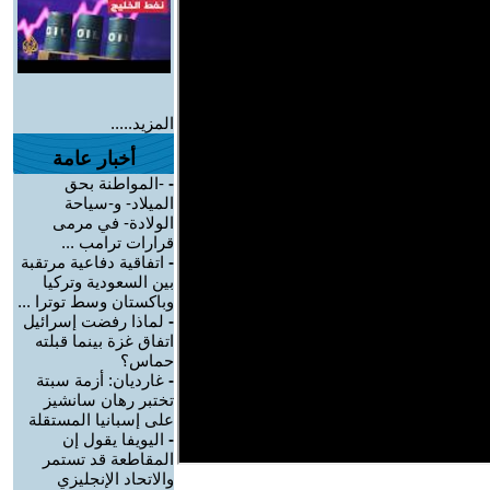
المزيد.....
أخبار عامة
-
-المواطنة بحق
الميلاد- و-سياحة
الولادة- في مرمى
قرارات ترامب ...
-
اتفاقية دفاعية مرتقبة
بين السعودية وتركيا
وباكستان وسط توترا ...
-
لماذا رفضت إسرائيل
اتفاق غزة بينما قبلته
حماس؟
-
غارديان: أزمة سبتة
تختبر رهان سانشيز
على إسبانيا المستقلة
-
اليويفا يقول إن
المقاطعة قد تستمر
والاتحاد الإنجليزي