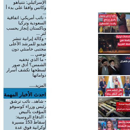
الإسرائيلي: نتنياهو
وكاتس وافقا على بدء أ
...
-
نائب أمريكي: اتفاقية
السعودية وتركيا
وباكستان إنجاز يحسب
لتر ...
-
وكالة إيرانية تنشر
فيديو للمرشد الأعلى
مجتبى خامنئي دون
توضي ...
-
ما الذي تخفيه
الشمس؟ أدق صور
لسطحها تكشف أسرار
دواماتها
المزيد.....
احدث الأخبار المهمة
-
شاهد.. نائب ترشق
رئيس وزراء كوسوفو
المؤقت بالبيض
-
الدفاع الروسية:
إسقاط 153 مسيرة
أوكرانية فوق عدة