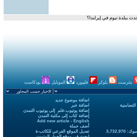
دث ببلدة تيوم في إيرلندا؟
بنترست
بلوكر
فليبورد
الموبايل
بودكاست
اضافة موضوع جديد
التضامنية
اضافة خبر
إضافة يوتيوب-فلم إلى يوتيوب التمدن
إضافة كتاب إلى مكتبة التمدن
Add new article - English
أضف حملة
3,732,97
تعديل الموقع الفرعي للكاتب-ة
ابحث في موقع الحوار المتمدن