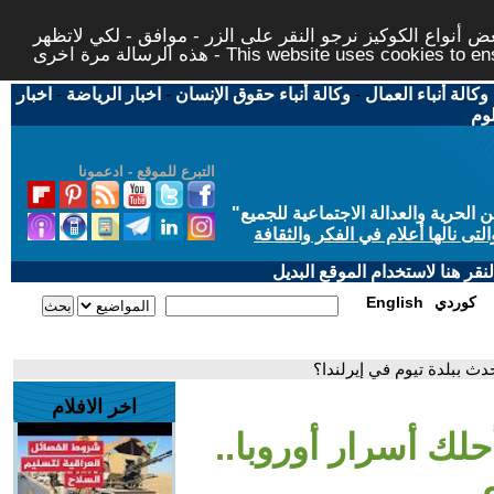
 أنواع الكوكيز نرجو النقر على الزر - موافق - لكي لاتظهر
This website uses cookies to ensure you ge
وكالة أنباء العمال
-
وكالة أنباء حقوق الإنسان
-
اخبار الرياضة
-
اخبار
لوم
التبرع للموقع - ادعمونا
حرية والعدالة الاجتماعية للجميع
"
تى نالها أعلام في الفكر والثقافة
قر هنا لاستخدام الموقع البديل
كوردي
English
دث ببلدة تيوم في إيرلندا؟
اخر الافلام
حلك أسرار أوروبا..