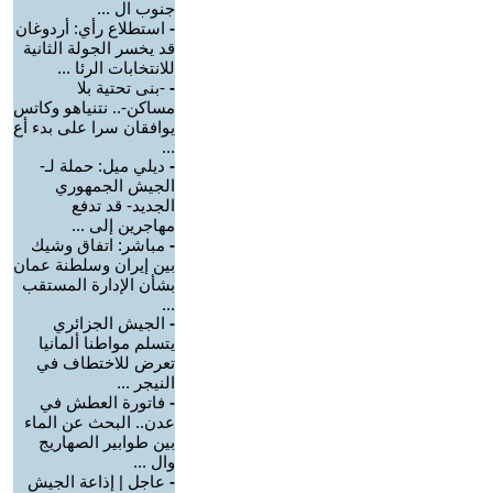
جنوب ال ...
-
استطلاع رأي: أردوغان
قد يخسر الجولة الثانية
للانتخابات الرئا ...
-
-بنى تحتية بلا
مساكن-.. نتنياهو وكاتس
يوافقان سرا على بدء أع
...
-
ديلي ميل: حملة لـ-
الجيش الجمهوري
الجديد- قد تدفع
مهاجرين إلى ...
-
مباشر: اتفاق وشيك
بين إيران وسلطنة عمان
بشأن الإدارة المستقب
...
-
الجيش الجزائري
يتسلم مواطنا ألمانيا
تعرض للاختطاف في
النيجر ...
-
فاتورة العطش في
عدن.. البحث عن الماء
بين طوابير الصهاريج
وال ...
-
عاجل | إذاعة الجيش