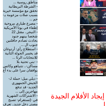
مناطق روسية ...
-
الشرطة البريطانية
تحقق مع مؤسسة خيرية
بسبب صلات مزعومة بـ-
حم ...
-
مصرع طياري مروحية
إطفاء في يوتا الأمريكية
-
النيجر.. مقتل 22
شخصا بينهم جنود
بحادث تصادم حافلتين
جنوب ال ...
-
استطلاع رأي: أردوغان
قد يخسر الجولة الثانية
للانتخابات الرئا ...
-
-بنى تحتية بلا
مساكن-.. نتنياهو وكاتس
يوافقان سرا على بدء أع
...
-
ديلي ميل: حملة لـ-
الجيش الجمهوري
الجديد- قد تدفع
مهاجرين إلى ...
جاد الأفلام الجيدة
-
الاشتراكات الشهرية
في -إنستغرام- تصبح
ا
مصدر دخل جديد.. تعرف