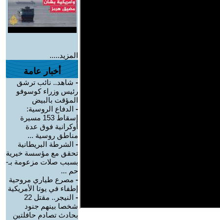
المزيد.....
أخبار عامة
-
شاهد.. نائب ترشق
رئيس وزراء كوسوفو
المؤقت بالبيض
-
الدفاع الروسية:
إسقاط 153 مسيرة
أوكرانية فوق عدة
مناطق روسية ...
-
الشرطة البريطانية
تحقق مع مؤسسة خيرية
بسبب صلات مزعومة بـ-
حم ...
-
مصرع طياري مروحية
إطفاء في يوتا الأمريكية
-
النيجر.. مقتل 22
شخصا بينهم جنود
بحادث تصادم حافلتين