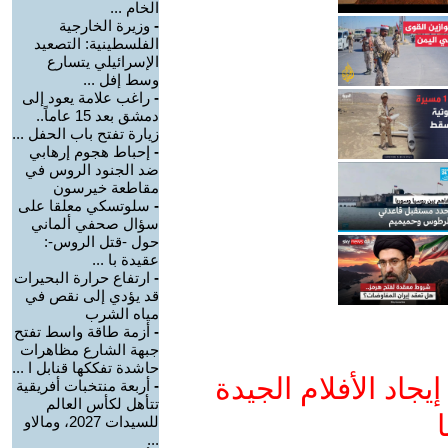
الخام ...
-
وزيرة الخارجية
الفلسطينية: التصعيد
الإسرائيلي يتسارع
وسط إفل ...
-
راغب علامة يعود إلى
دمشق بعد 15 عاماً..
زيارة تفتح باب الحفل ...
-
إحباط هجوم إرهابي
ضد الجنود الروس في
مقاطعة خيرسون
-
سلوتسكي معلقا على
سؤال صحفي ألماني
حول -قتل الروس-:
عقيدة با ...
-
ارتفاع حرارة البحيرات
قد يؤدي إلى نقص في
مياه الشرب
-
أزمة طاقة واسط تفتح
جبهة الشارع مظاهرات
حاشدة تفككها قنابل ا ...
جاد الأفلام الجيدة
-
أربعة منتخبات أفريقية
تتأهل لكأس العالم
ا
للسيدات 2027، ومالاو
...