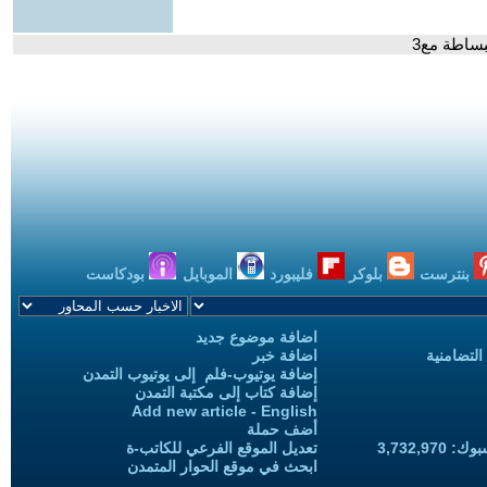
ببساطة مع3
بنترست
بلوكر
فليبورد
الموبايل
بودكاست
اضافة موضوع جديد
التضامنية
اضافة خبر
إضافة يوتيوب-فلم إلى يوتيوب التمدن
إضافة كتاب إلى مكتبة التمدن
Add new article - English
أضف حملة
3,732,97
تعديل الموقع الفرعي للكاتب-ة
ابحث في موقع الحوار المتمدن