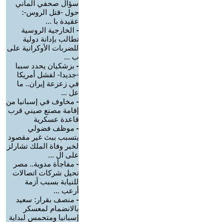
سؤال صحفي ألماني
حول -قتل الروس-:
عقيدة با ...
-
الخارجية الروسية
تطالب بإدانة دولية
للضربات الأوكرانية على
ب ...
-
بزشكيان يحدد سببا
-جديدا- لفشل أمريكا
في زعزعة إيران.. ما
عل ...
-
مخاوف في إسبانيا من
إقامة مصنع صيني قرب
قاعدة عسكرية
-
موظف فضولي
يتسبب ببث غير مقصود
لخبر وفاة الملك تشارلز
على ال ...
-
مفاجأة مدوية.. مصر
تحيل شركات اتصالات
للنيابة بسبب أزمة
أرعب ...
-
منصف بقرار: سعيد
بالانضمام لمعسكر
إسبانيا ومتحمس لبداية