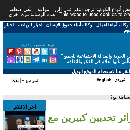
 أنواع الكوكيز نرجو النقر على الزر - موافق - لكي لاتظهر
This website uses cookies to ensure you ge
وكالة أنباء العمال
-
وكالة أنباء حقوق الإنسان
-
اخبار الرياضة
-
اخبار
لوم
التبرع للموقع - ادعمونا
حرية والعدالة الاجتماعية للجميع
"
تى نالها أعلام في الفكر والثقافة
قر هنا لاستخدام الموقع البديل
كوردي
English
ببساطة مع3
اخر الافلام
زائر تحديين كبيرين مع