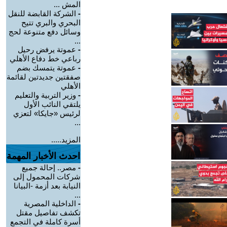
المش ...
-
الشركة القابضة للنقل
البحري والبري تتيح
وسائل دفع متنوعة لحج
...
-
عموتة يرفض رحيل
رباعي خط دفاع الأهلي
-
عموتة يتمسك بضم
صفقتين جديدتين لقائمة
الأهلي
-
وزير التربية والتعليم
يلتقي النائب الأول
لرئيس «جايكا» لتعزي
...
المزيد.....
احدث الأخبار المهمة
-
مصر.. إحالة جميع
شركات المحمول إلى
النيابة بعد أزمة -البيانا
...
-
الداخلية المصرية
تكشف تفاصيل مقتل
أسرة كاملة في التجمع