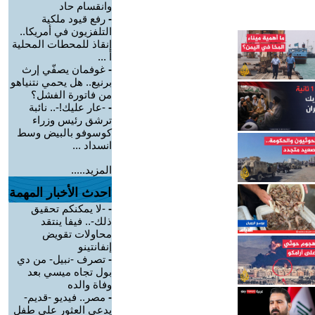
وانقسام حاد
-
رفع قيود ملكية
التلفزيون في أمريكا..
إنقاذ للمحطات المحلية
أ ...
-
غوفمان يصفّي إرث
برنيع.. هل يحمي نتنياهو
من فاتورة الفشل؟
-
-عار عليك!-.. نائبة
ترشق رئيس وزراء
كوسوفو بالبيض وسط
انسداد ...
المزيد.....
احدث الأخبار المهمة
-
-لا يمكنكم تحقيق
ذلك-.. فيفا ينتقد
محاولات تقويض
إنفانتينو
-
تصرف -نبيل- من دي
بول تجاه ميسي بعد
وفاة والده
-
مصر.. فيديو -قديم-
يدعي العثور على طفل