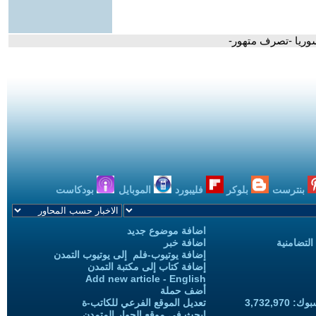
سوريا -تصرف متهور-
بنترست
بلوكر
فليبورد
الموبايل
بودكاست
اضافة موضوع جديد
التضامنية
اضافة خبر
إضافة يوتيوب-فلم إلى يوتيوب التمدن
إضافة كتاب إلى مكتبة التمدن
Add new article - English
أضف حملة
3,732,97
تعديل الموقع الفرعي للكاتب-ة
ابحث في موقع الحوار المتمدن