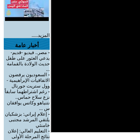
المزيد.....
أخبار عامة
-
مصر.. فيديو -قديم-
يدعي العثور على طفل
حديث الولادة بالقمامة
...
-
السعوديون يرفضون
الاتفاقيات الإبراهيمية -
وول ستريت جورنال
-
رغم اشتراطهما سابقاً
نزع سلاح حماس..
نتنياهو وكاتس يوافقان
س ...
-
إعلام إيراني: بزشكيان
يلتقي المرشد مجتبى
خامنئي
-
التعليم العالي: إعلان
نتائج المرحلة الأولى