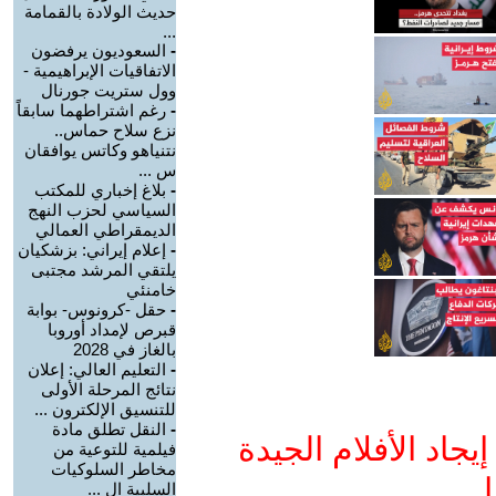
حديث الولادة بالقمامة
...
-
السعوديون يرفضون
الاتفاقيات الإبراهيمية -
وول ستريت جورنال
-
رغم اشتراطهما سابقاً
نزع سلاح حماس..
نتنياهو وكاتس يوافقان
س ...
-
بلاغ إخباري للمكتب
السياسي لحزب النهج
الديمقراطي العمالي
-
إعلام إيراني: بزشكيان
يلتقي المرشد مجتبى
خامنئي
-
حقل -كرونوس- بوابة
قبرص لإمداد أوروبا
بالغاز في 2028
-
التعليم العالي: إعلان
نتائج المرحلة الأولى
للتنسيق الإلكترون ...
-
النقل تطلق مادة
جاد الأفلام الجيدة
فيلمية للتوعية من
مخاطر السلوكيات
ا
السلبية ال ...