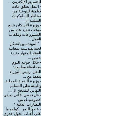
للتنسيق الإلكترون ...
-
النقل تطلق مادة
فيلمية للتوعية من
مخاطر السلوكيات
السلبية ال ...
-
وزيرة الإسكان تتابع
موقف تنفيذ عدد من
المشروعات وملفات
العمل ...
-
“المهندسين”تشكل
لجنة هندسية لمعاينة
العقار المنهار بقرية
جفص ...
-
خلال جولته اليوم
بمحافظة مطروح:
النقل: رئيس الوزراء
يتفقد مح ...
-
وزيرة التنمية المحلية
والبيئة تعلن التسليم
النهائي للمدفن ال ...
-
هل تحمي أغاني ديزني
خصوصيتك من
النظارات الذكية؟
-
عصر النمر.. كولومبيا
على أعتاب تحول جذري