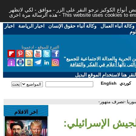
 أنواع الكوكيز نرجو النقر على الزر - موافق - لكي لاتظهر
This website uses cookies to ensure you ge
وكالة أنباء العمال
-
وكالة أنباء حقوق الإنسان
-
اخبار الرياضة
-
اخبار
لوم
التبرع للموقع - ادعمونا
حرية والعدالة الاجتماعية للجميع
"
تى نالها أعلام في الفكر والثقافة
قر هنا لاستخدام الموقع البديل
كوردي
English
سوريا -تصرف متهور-
اخر الافلام
 الجيش الإسرائيلي: