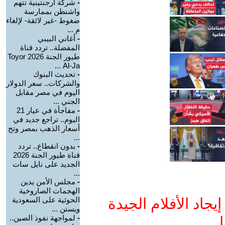
-
شركة أرجنتينية تتهم
واشنطن بممارسة
ضغوط -غير لائقة- لإلغاء
م ...
-
أغاني البيبي
المفضلة.. تردد قناة
طيور الجنة 2026 Toyor
Al-Ja ...
-
تحديث البنوك
والشركات.. سعر الدولار
اليوم في مصر مقابل
الجني ...
-
مفاجأة في عيار 21
اليوم.. تراجع جديد في
أسعار الذهب بمصر وتح
...
-
بدون انقطاع.. تردد
قناة طيور الجنة 2026
الجديد على نايل سات
...
-
مجلس الأمن يدين
الهجمات الصاروخية
جاد الأفلام الجيدة
الحوثية على السعودية
ويستن ...
-
لمواجهة نفوذ الصين..
ا