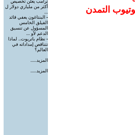
ترامب يعلن تخصيص
أكثر من ملياري دولار ل
وتيوب التمدن
...
-
البنتاغون يعفي قائد
الفيلق الخامس
المسؤول عن تنسيق
الدعم لأو ...
-
نظام باتريوت.. لماذا
تتناقص إمداداته في
العالم؟
المزيد.....
المزيد.....