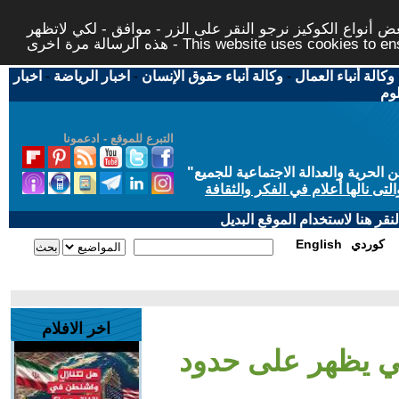
 أنواع الكوكيز نرجو النقر على الزر - موافق - لكي لاتظهر
This website uses cookies to ensure you ge
وكالة أنباء العمال
-
وكالة أنباء حقوق الإنسان
-
اخبار الرياضة
-
اخبار
لوم
التبرع للموقع - ادعمونا
حرية والعدالة الاجتماعية للجميع
"
تى نالها أعلام في الفكر والثقافة
قر هنا لاستخدام الموقع البديل
كوردي
English
اخر الافلام
لي يظهر على حدود