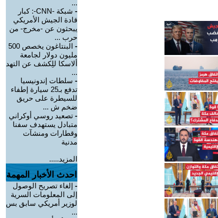
...
-
شبكة -CNN-: كبار
قادة الجيش الأمريكي
يبحثون عن -مخرج- من
حرب ...
-
البنتاغون يخصص 500
مليون دولار لجامعة
ألاسكا للِكشف عن التهد
...
-
سلطات إندونيسيا
تدفع بـ25 سيارة إطفاء
للسيطرة على حريق
ضخم ش ...
-
تصعيد روسي أوكراني
متبادل يستهدف سفنا
وقطارات ومنشآت
مدنية
المزيد.....
احدث الأخبار المهمة
-
إلغاء تصريح الوصول
إلى المعلومات السرية
لوزير أمريكي سابق بس
...