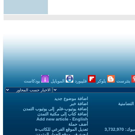
بنترست
بلوكر
فليبورد
الموبايل
بودكاست
اضافة موضوع جديد
التضامنية
اضافة خبر
إضافة يوتيوب-فلم إلى يوتيوب التمدن
إضافة كتاب إلى مكتبة التمدن
Add new article - English
أضف حملة
3,732,97
تعديل الموقع الفرعي للكاتب-ة
ابحث في موقع الحوار المتمدن