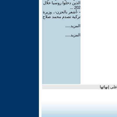
الذين دخلوا روسيا خلال
202 ...
-
-أشعر بالحزن-.. وزيرة
تركية تصدم محمد صلاح
المزيد.....
المزيد.....
ى إنهائها