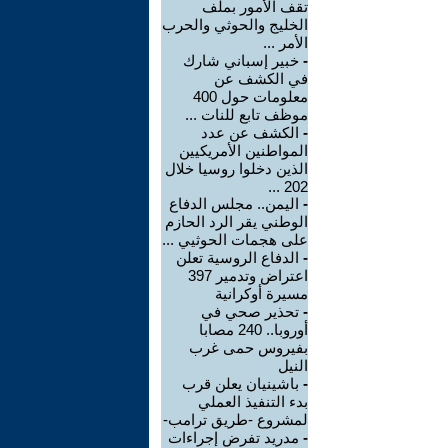
تقف الأمور بملف
الخليج والحوثي والحرب
الأمر ...
-
خبير إسباني شارك
في الكشف عن
معلومات حول 400
موظف تابع للنات ...
-
الكشف عن عدد
المواطنين الأمريكيين
الذين دخلوا روسيا خلال
202 ...
-
اليمن.. مجلس الدفاع
الوطني يقر الرد الحازم
على هجمات الحوثيي ...
-
الدفاع الروسية تعلن
اعتراض وتدمير 397
مسيرة أوكرانية
-
تحذير صحي في
أوروبا.. 240 مصابا
بفيروس حمى غرب
النيل
-
باشينيان يعلن قرب
بدء التنفيذ العملي
لمشروع -طريق ترامب-
-
مدريد تفرض إجراءات