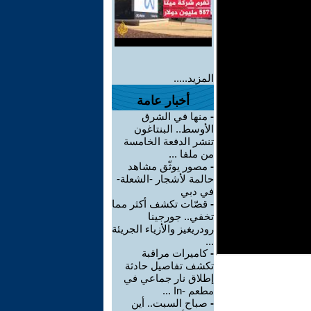
المزيد.....
أخبار عامة
-
منها في الشرق
الأوسط.. البنتاغون
تنشر الدفعة الخامسة
من ملفا ...
-
مصور يوثّق مشاهد
حالمة لأشجار -الشعلة-
في دبي
-
قصّات تكشف أكثر مما
تخفي.. جورجينا
رودريغيز والأزياء الجريئة
...
-
كاميرات مراقبة
تكشف تفاصيل حادثة
إطلاق نار جماعي في
مطعم -In ...
-
صباح السبت.. أين