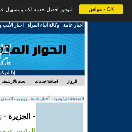
موافق - OK
لتوفير افضل خدمة لكم ولتسهيل عملي
أخبار عامة
-
وكالة أنباء المرأة
-
اخبار الأدب و
الموقع
يسارية
"من أج
حاز ال
إذا لديك
الزوار
اضافة/خدمات
بحث/الارشيف
الصفحة الرئيسية
-
أخبار عامة
-
يوتيوب التمدن
- الجزيرة
- 
الرئيس ترمب