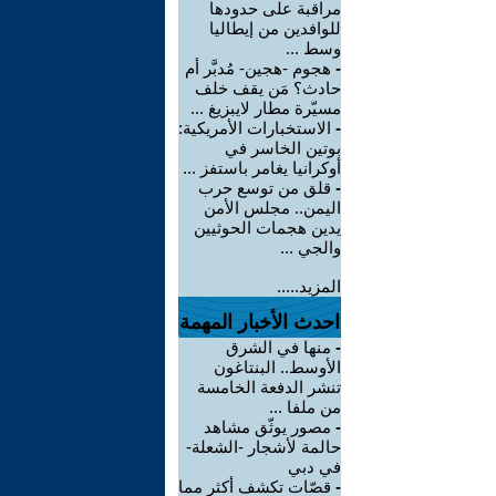
مراقبة على حدودها
للوافدين من إيطاليا
وسط ...
-
هجوم -هجين- مُدبَّر أم
حادث؟ مَن يقف خلف
مسيّرة مطار لايبزيغ ...
-
الاستخبارات الأمريكية:
بوتين الخاسر في
أوكرانيا يغامر باستفز ...
-
قلق من توسع حرب
اليمن.. مجلس الأمن
يدين هجمات الحوثيين
والجي ...
المزيد.....
احدث الأخبار المهمة
-
منها في الشرق
الأوسط.. البنتاغون
تنشر الدفعة الخامسة
من ملفا ...
-
مصور يوثّق مشاهد
حالمة لأشجار -الشعلة-
في دبي
-
قصّات تكشف أكثر مما