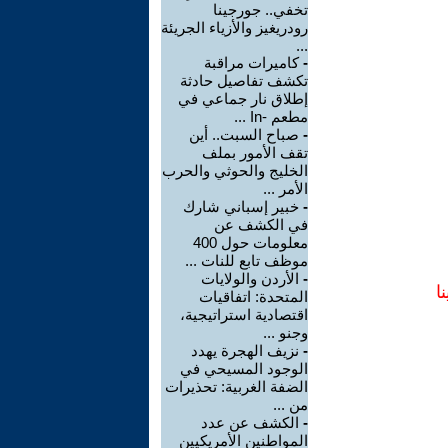
تخفي.. جورجينا
رودريغيز والأزياء الجريئة
...
-
كاميرات مراقبة
تكشف تفاصيل حادثة
إطلاق نار جماعي في
مطعم -In ...
-
صباح السبت.. أين
تقف الأمور بملف
الخليج والحوثي والحرب
الأمر ...
-
خبير إسباني شارك
في الكشف عن
معلومات حول 400
موظف تابع للنات ...
-
الأردن والولايات
ا
المتحدة: اتفاقيات
اقتصادية استراتيجية،
وجنو ...
-
نزيف الهجرة يهدد
الوجود المسيحي في
الضفة الغربية: تحذيرات
من ...
-
الكشف عن عدد
المواطنين الأمريكيين