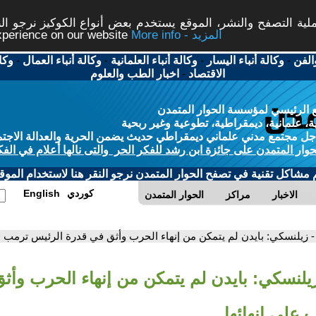
ة التصفح والنشر، الموقع يستخدم بعض أنواع الكوكيز نرجو النق
More info - المزيد
experience on our website
الفن
-
وكالة أنباء اليسار
-
وكالة أنباء العلمانية
-
وكالة أنباء العمال
-
وكا
الاقتصاد
-
اخبار الطب والعلوم
 الرئيسي لمؤسسة الحوار المتمدن
، علمانية، ديمقراطية، تطوعية وغير ربحية
ل مجتمع مدني علماني ديمقراطي حديث يضمن الحرية والعدالة الاجتم
حوار المتمدن على جائزة ابن رشد للفكر الحر والتى نالها أعلام في الفك
م مشاكل تقنية في تصفح الحوار المتمدن نرجو النقر هنا لاستخدام الموقع
كوردي
English
الاخبار
مراكز
الحوار المتمدن
- زيلنسكي: بايدن لم يتمكن من إنهاء الحرب وأثق في قدرة الرئيس ترمب عل
زيلنسكي: بايدن لم يتمكن من إنهاء الحرب وأث
 على إنهائها