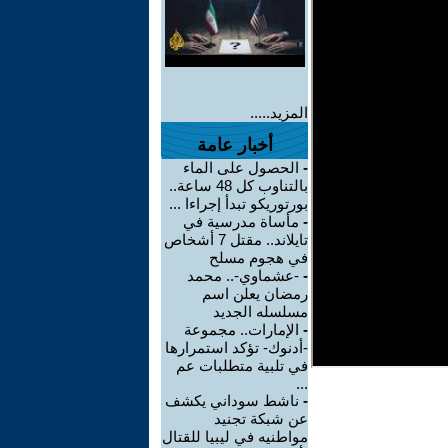
المزيد.....
أخبار عامة
-
الحصول على الماء
بالتناوب كل 48 ساعة..
بورتوريكو تبدأ إجراءا ...
-
مأساة مدرسية في
تايلاند.. مقتل 7 أشخاص
في هجوم مسلح
-
-عشماوي-.. محمد
رمضان يعلن اسم
مسلسله الجديد
-
الإمارات.. مجموعة
-أدنوك- تؤكد استمرارها
في تلبية متطلبات عم
...
-
ناشط سوداني يكشف
عن شبكة تجنيد
مواطنيه في ليبيا للقتال