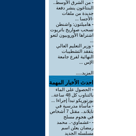
-
من الشرق الأوسط..
البنتاغون ينشر دفعة
جديدة من ملفات
-الأجسا ...
-
هاميلتون: واشنطن
تسحب صواريخ باتريوت
اشتراها الأوروبيون لتعو
...
-
وزير التعليم العالي
يتفقد التشطيبات
النهائية لفرع جامعة
الإس ...
المزيد.....
احدث الأخبار المهمة
-
الحصول على الماء
بالتناوب كل 48 ساعة..
بورتوريكو تبدأ إجراءا ...
-
مأساة مدرسية في
تايلاند.. مقتل 7 أشخاص
في هجوم مسلح
-
-عشماوي-.. محمد
رمضان يعلن اسم
مسلسله الجديد