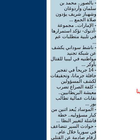
-
بالصور.. محمد بن
سلمان وأردوغان
وشهباز شريف يؤدون
صلاة الجمع ...
-
الإمارات.. مجموعة
-أدنوك- تؤكد استمرارها
في تلبية متطلبات عم
...
-
ناشط سوداني يكشف
عن شبكة تجنيد
مواطنيه في ليبيا للقتال
بأوكر ...
-
14 جريحاً في تفجير
حافلة جرمانا، وتحقيقات
لكشف المسؤولين
-
كلفة الصراع تضرب
ا
معيشة البريطانيين..
نقابات عمالية تطالب
بور ...
-
الموساد يُبعد اثنين من
كبار مسؤوليه.. خطة
فاشلة لتغيير النظا ...
-
حوادث السير تتضاعف
في سوريا خلال عام..
أرقام صادمة عن القتلى