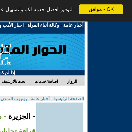
موافق - OK
لتوفير افضل خدمة لكم ولتسهيل عملي
أخبار عامة
-
وكالة أنباء المرأة
-
اخبار الأدب و
الموقع
يسارية
"من أج
حاز ال
إذا لديك
الزوار
اضافة/خدمات
بحث/الارشيف
الصفحة الرئيسية
-
أخبار عامة
-
يوتيوب التمدن
- الجزيرة
- 
قراءة تحليلي