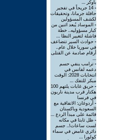
بأوكر ...
-
14 جريحاً في تفجير
حافلة جرمانا، وتحقيقات
لكشف المسؤولين
-
الموساد يُبعد اثنين من
كبار مسؤوليه.. خطة
فاشلة لتغيير النظا ...
-
حوادث السير تتضاعف
في سوريا خلال عام..
أرقام صادمة عن القتلى
...
-
ترامب ينفي حسم
دعمه لفانس في
انتخابات 2028: الوقت
مبكر للتفك ...
-
حريق غابات يلتهم 100
هكتار قرب مدينة ناربون
في فرنسا
-
أردوغان: الاتفاقية مع
السعودية وباكستان
قائمة على مبدأ الردع ...
-
ظل ثابتا في مكانه
لست ساعات!.. جسم
دائري غامض في سماء
كولورا ...