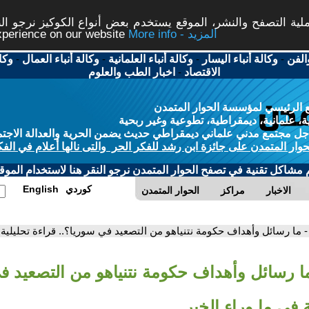
ة التصفح والنشر، الموقع يستخدم بعض أنواع الكوكيز نرجو النق
More info - المزيد
experience on our website
الفن
-
وكالة أنباء اليسار
-
وكالة أنباء العلمانية
-
وكالة أنباء العمال
-
وكا
الاقتصاد
-
اخبار الطب والعلوم
 الرئيسي لمؤسسة الحوار المتمدن
، علمانية، ديمقراطية، تطوعية وغير ربحية
ل مجتمع مدني علماني ديمقراطي حديث يضمن الحرية والعدالة الاجتم
حوار المتمدن على جائزة ابن رشد للفكر الحر والتى نالها أعلام في الفك
م مشاكل تقنية في تصفح الحوار المتمدن نرجو النقر هنا لاستخدام الموقع
كوردي
English
الاخبار
مراكز
الحوار المتمدن
- ما رسائل وأهداف حكومة نتنياهو من التصعيد في سوريا؟.. قراءة تحليلية 
ما رسائل وأهداف حكومة نتنياهو من التصعيد ف
ة في ما وراء الخبر