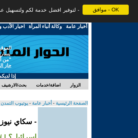
موافق - OK
لتوفير افضل خدمة لكم ولتسهيل عملي
أخبار عامة
-
وكالة أنباء المرأة
-
اخبار الأدب و
الموقع
يسارية
"من أج
حاز ال
إذا لديك
الزوار
اضافة/خدمات
بحث/الارشيف
الصفحة الرئيسية
-
أخبار عامة
-
يوتيوب التمدن
- سكاي نيوز
إسرائيل؟ | #