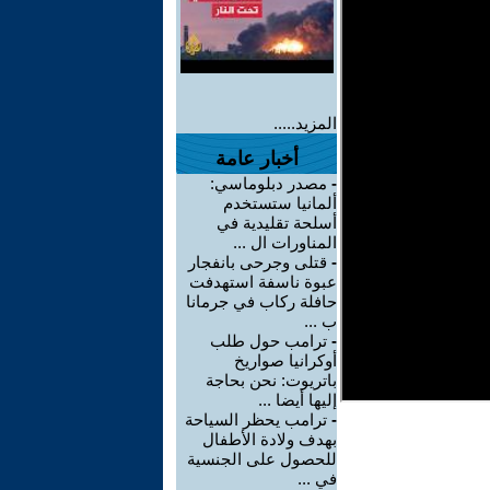
المزيد.....
أخبار عامة
-
مصدر دبلوماسي:
ألمانيا ستستخدم
أسلحة تقليدية في
المناورات ال ...
-
قتلى وجرحى بانفجار
عبوة ناسفة استهدفت
حافلة ركاب في جرمانا
ب ...
-
ترامب حول طلب
أوكرانيا صواريخ
باتريوت: نحن بحاجة
إليها أيضا ...
-
ترامب يحظر السياحة
بهدف ولادة الأطفال
للحصول على الجنسية
في ...