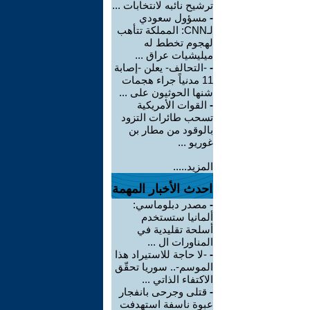
ترشيح نائبه لانتخابات ...
-
مسؤول سعودي
لـCNN: المملكة تتأهب
لهجوم تخطط له
ميليشيات عراق ...
-
-التحالف- يعلن -إصابة
11 مدنياً جراء هجمات
شنها الحوثيون على ...
-
القوات الأمريكية
تسحب طائرات التزود
بالوقود من مطار بن
غوريو ...
المزيد.....
احدث الأخبار المهمة
-
مصدر دبلوماسي:
ألمانيا ستستخدم
أسلحة تقليدية في
المناورات ال ...
-
-لا حاجة للاستيراد هذا
الموسم-.. سوريا تحقّق
الاكتفاء الذاتي ...
-
قتلى وجرحى بانفجار
عبوة ناسفة استهدفت