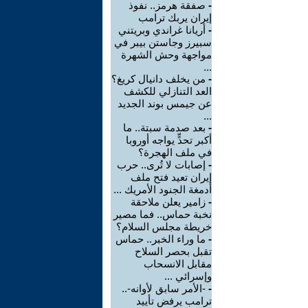
-
صفقة هرمز.. نفوذ
إيران يربك ترامب
-
أريانا غراندي وبريتني
سبيرز وجاستن بيبر في
مواجهة وحش الشهرة
...
-
من يخلف دانيال كريغ؟
العد التنازلي للكشف
عن جيمس بوند الجديد
...
-
بعد صدمة سبتة.. ما
أكبر تحدٍّ يواجه أوروبا
في ملف الهجرة؟
-
إصابات لا تُرى.. حرب
إيران تعيد فتح ملف
أدمغة الجنود الأمريك ...
-
زامير يعلن ملاحقة
نخبة حماس.. فما مصير
خريطة مجلس السلام؟
-
ما وراء الخبر.. حماس
تقبل بحصر السلاح
مقابل الانسحاب
وإسرائي ...
-
-الأمر سابق لأوانه-..
ترامب يرفض تأييد