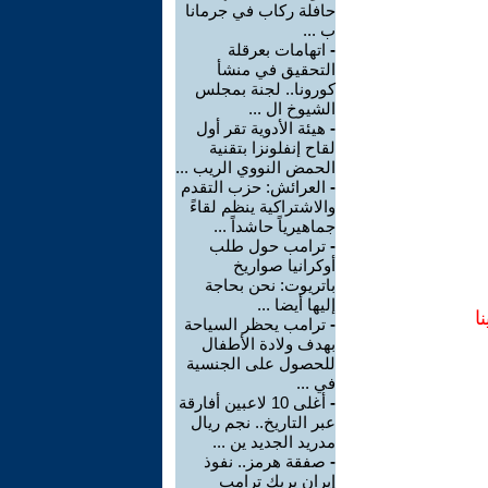
حافلة ركاب في جرمانا
ب ...
-
اتهامات بعرقلة
التحقيق في منشأ
كورونا.. لجنة بمجلس
الشيوخ ال ...
-
هيئة الأدوية تقر أول
لقاح إنفلونزا بتقنية
الحمض النووي الريب ...
-
العرائش: حزب التقدم
والاشتراكية ينظم لقاءً
جماهيرياً حاشداً ...
-
ترامب حول طلب
أوكرانيا صواريخ
باتريوت: نحن بحاجة
إليها أيضا ...
ا
-
ترامب يحظر السياحة
بهدف ولادة الأطفال
للحصول على الجنسية
في ...
-
أغلى 10 لاعبين أفارقة
عبر التاريخ.. نجم ريال
مدريد الجديد ين ...
-
صفقة هرمز.. نفوذ
إيران يربك ترامب