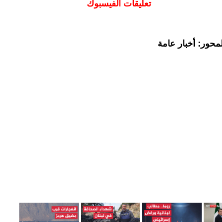
تعليقات الفيسبوك
محور: أخبار عامة