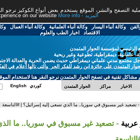
ة التصفح والنشر، الموقع يستخدم بعض أنواع الكوكيز نرجو النق
More info - المزيد
experience on our website
الفن
-
وكالة أنباء اليسار
-
وكالة أنباء العلمانية
-
وكالة أنباء العمال
-
وكا
الاقتصاد
-
اخبار الطب والعلوم
 الرئيسي لمؤسسة الحوار المتمدن
، علمانية، ديمقراطية، تطوعية وغير ربحية
ل مجتمع مدني علماني ديمقراطي حديث يضمن الحرية والعدالة الاجتم
حوار المتمدن على جائزة ابن رشد للفكر الحر والتى نالها أعلام في الفك
م مشاكل تقنية في تصفح الحوار المتمدن نرجو النقر هنا لاستخدام الموقع
كوردي
English
الاخبار
مراكز
الحوار المتمدن
- تصعيد غير مسبوق في سوريا.. ما الذي تسعى إليه إسرائيل؟ | #التاسعة
 عربية
- تصعيد غير مسبوق في سوريا.. ما الذي
التاسعة