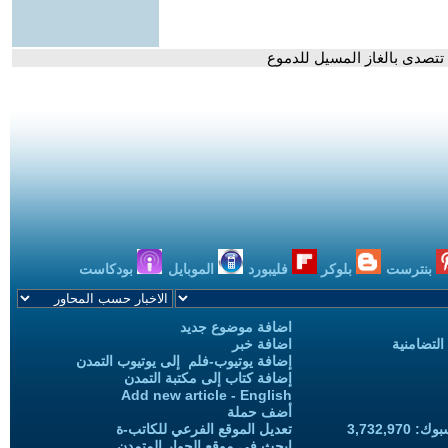
تتصدى بالغاز المسيل للدموع
بنترست
بلوكر
فليبورد
الموبايل
بودكاست
اضافة موضوع جديد
التضامنية
اضافة خبر
إضافة يوتيوب-فلم إلى يوتيوب التمدن
إضافة كتاب إلى مكتبة التمدن
Add new article - English
أضف حملة
3,732,97
تعديل الموقع الفرعي للكاتب-ة
ابحث في موقع الحوار المتمدن