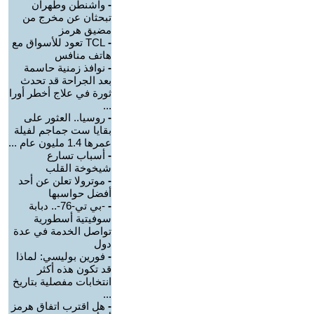
-
واشنطن وطهران
تبحثان عن مخرج من
مضيق هرمز
-
TCL تعود للأسواق مع
هاتف منافس
-
نوافذ زمنية حاسمة
بعد الجراحة قد تحدث
ثورة في علاج أخطر أورا
...
-
روسيا.. العثور على
بقايا ست جماجم لفيلة
عمرها 1.4 مليون عام ...
-
أسباب تسارع
شيخوخة القلب
-
موترولا تعلن عن أحد
أفضل حواسبها
-
-بي تي-76-.. دبابة
سوفيتية أسطورية
تواصل الخدمة في عدة
دول
-
فورين بوليسي: لماذا
قد تكون هذه أكثر
انتخابات مفصلية بتاريخ
...
-
هل اقترب اتفاق هرمز