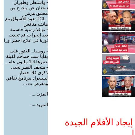
-
واشنطن وطهران
تبحثان عن مخرج من
مضيق هرمز
-
TCL تعود للأسواق مع
هاتف منافس
-
نوافذ زمنية حاسمة
بعد الجراحة قد تحدث
ثورة في علاج أخطر أورا
...
-
روسيا.. العثور على
بقايا ست جماجم لفيلة
عمرها 1.4 مليون عام ...
-
متحف النصر يحيي
ذكرى فك حصار
لينينغراد ببرنامج ثقافي
ومعرض ت ...
المزيد.....
المزيد.....
جاد الأفلام الجيدة
ا