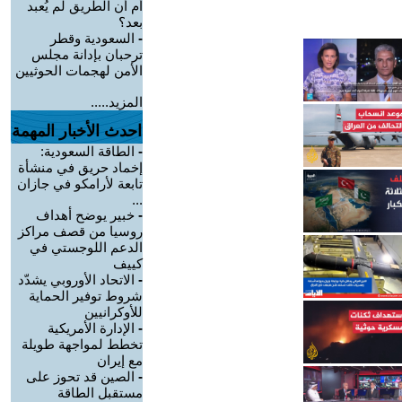
أم أن الطريق لم يُعبد
بعد؟
-
السعودية وقطر
ترحبان بإدانة مجلس
الأمن لهجمات الحوثيين
المزيد.....
احدث الأخبار المهمة
-
الطاقة السعودية:
إخماد حريق في منشأة
تابعة لأرامكو في جازان
...
-
خبير يوضح أهداف
روسيا من قصف مراكز
الدعم اللوجستي في
كييف
-
الاتحاد الأوروبي يشدّد
شروط توفير الحماية
للأوكرانيين
-
الإدارة الأمريكية
تخطط لمواجهة طويلة
مع إيران
-
الصين قد تحوز على
مستقبل الطاقة