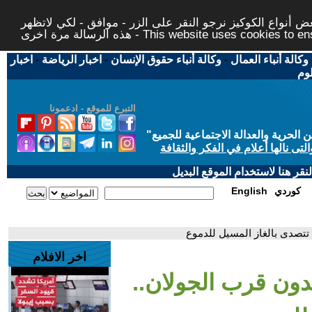
 أنواع الكوكيز نرجو النقر على الزر - موافق - لكي لاتظهر
This website uses cookies to ensure you ge
وكالة أنباء العمال
-
وكالة أنباء حقوق الإنسان
-
اخبار الرياضة
-
اخبار
لوم
التبرع للموقع - ادعمونا
حرية والعدالة الاجتماعية للجميع
"
تى نالها أعلام في الفكر والثقافة
قر هنا لاستخدام الموقع البديل
كوردي
English
تتصدى بالغاز المسيل للدموع
اخر الافلام
دون قرب الجولان..