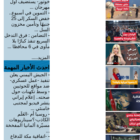
خوتور- يستضيف أول
مهرجان ...
-
التموين في أسبوع..
خفض السكر إلى 25
جنيهًا وتأمين مخزون
السل ...
-
التضامن : فرق التدخل
السريع تنقذ كبارًا بلا
مأوى في 6 محافظا ...
المزيد.....
احدث الأخبار المهمة
-
الجيش اليمني يعلن
تنفيذ -عمل عسكري-
ضد مواقع للحوثيين
-
وسط تكهنات حول
صحته.. إعلام إيراني
ينشر فيديو لمجتبى
خامنئي ...
-
روسيا أم -العَلَم
الكاذب-؟سيناريوهات
مسيّرة ألمانيا المفخخة
...
-
-اتفاقية مكة للدفاع