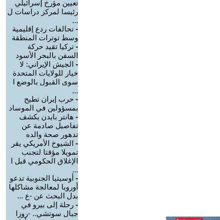
تعيين مؤرخ إسرائيلي
رئيسا لمركز دراسات ل
...
-
تحالفات ردع إقليمية
وسط توترات المنطقة
-
تركيا تقيد حركة
السفن بالبحر الأسود
-
الجيش الإيراني: لا
خيار للولايات المتحدة
سوى القبول بالوضع ا
...
-
حرب إيران تطيح
بمسؤولين في الموساد
-
هانتر بايدن يكشف
تفاصيل صادمة عن
تدهور صحة والده
-
الشيوخ الأمريكي يقر
تمويلا مؤقتا لتجنب
الإغلاق الحكومي قبل ا
...
-
أوسيتيا الجنوبية تدعو
أوروبا لمعالجة مشاكلها
بدل البحث عن -ع ...
-
رحلة إلى بيرو في
جبال سوتشي.. -روزا