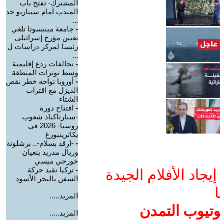
المشترك- تفتح باب
المندب أمام سيناريو جد
...
-
جامعة مينيسوتا تلغي
تعيين مؤرخ إسرائيلي
رئيسا لمركز دراسات ل
...
-
تحالفات ردع إقليمية
وسط توترات المنطقة
-
أوروبا تواجه خطر نقص
الديزل مع اقتراب
الشتاء
-
افتتاح دورة
-سبارتاكياد شعوب
روسيا- 2026 في
يكاترينبورغ
-
-ارقد بسلام-.. برشلونة
وريال مدريد ينعيان
خورخي ميسي
-
تركيا تقيد حركة
جاد الأفلام الجيدة
السفن بالبحر الأسود
ا
المزيد.....
وتيوب التمدن
المزيد.....