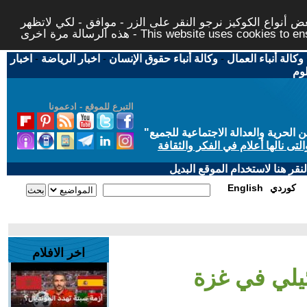
 أنواع الكوكيز نرجو النقر على الزر - موافق - لكي لاتظهر
This website uses cookies to ensure you ge
وكالة أنباء العمال
-
وكالة أنباء حقوق الإنسان
-
اخبار الرياضة
-
اخبار
لوم
التبرع للموقع - ادعمونا
حرية والعدالة الاجتماعية للجميع
"
تى نالها أعلام في الفكر والثقافة
قر هنا لاستخدام الموقع البديل
كوردي
English
اخر الافلام
يلي في غزة