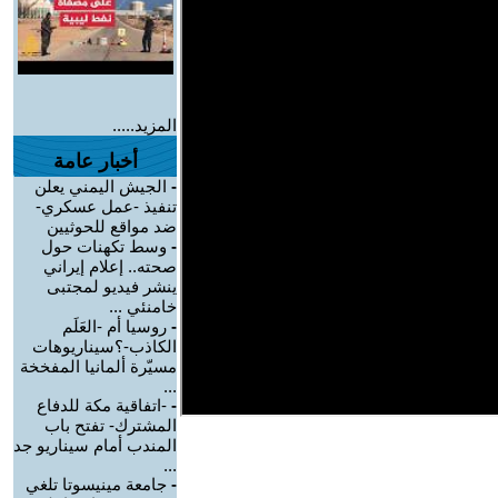
المزيد.....
أخبار عامة
-
الجيش اليمني يعلن
تنفيذ -عمل عسكري-
ضد مواقع للحوثيين
-
وسط تكهنات حول
صحته.. إعلام إيراني
ينشر فيديو لمجتبى
خامنئي ...
-
روسيا أم -العَلَم
الكاذب-؟سيناريوهات
مسيّرة ألمانيا المفخخة
...
-
-اتفاقية مكة للدفاع
المشترك- تفتح باب
المندب أمام سيناريو جد
...
-
جامعة مينيسوتا تلغي