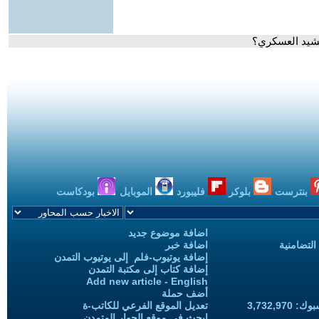
تحشيد العسكري؟
بنترست
بلوكر
فليبورد
الموبايل
بودكاست
اضافة موضوع جديد
التضامنية
اضافة خبر
إضافة يوتيوب-فلم إلى يوتيوب التمدن
إضافة كتاب إلى مكتبة التمدن
Add new article - English
أضف حملة
3,732,97
تعديل الموقع الفرعي للكاتب-ة
ابحث في موقع الحوار المتمدن