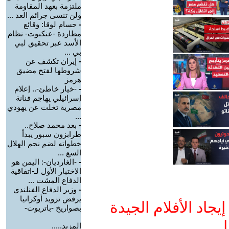
ملتزمة بعهد المقاومة
ولن تنسى جرائم العد ...
-
حسام لوقا: وقائع
مطاردة -عنكبوت- نظام
الأسد عبر تحقيق لبي
بي ...
-
إيران تكشف عن
شروطها لفتح مضيق
هرمز
-
-خيار خاطئ-.. إعلام
إسرائيلي يهاجم فنانة
مصرية تخلت عن يهودي
...
-
بعد محمد صلاح..
طرابزون سبور يبدأ
خطواته لضم نجم الهلال
السع ...
-
-الغارديان-: اليمن هو
الاختبار الأول لـ-اتفاقية
الدفاع المشت ...
-
وزير الدفاع الفنلندي
يرفض تزويد أوكرانيا
جاد الأفلام الجيدة
بصواريخ -باتريوت-
ا
المزيد.....