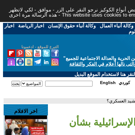
 أنواع الكوكيز نرجو النقر على الزر - موافق - لكي لاتظهر
This website uses cookies to ensure you ge
وكالة أنباء العمال
-
وكالة أنباء حقوق الإنسان
-
اخبار الرياضة
-
اخبار
لوم
التبرع للموقع - ادعمونا
حرية والعدالة الاجتماعية للجميع
"
تى نالها أعلام في الفكر والثقافة
قر هنا لاستخدام الموقع البديل
كوردي
English
تحشيد العسكري؟
اخر الافلام
الإسرائيلية بشأن