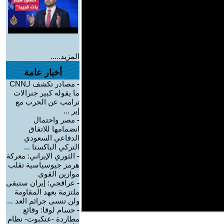
المزيد.....
أخبار عامة
-
مصادر تكشف لـCNN
ما يقوله كبير جنرالات
ترامب عن الحرب مع
إير ...
-
مصر واحتمال
انضمامها للاتفاق
الدفاعي السعودي
التركي الباكستا ...
-
الثوري الإيراني: معركة
هرمز جيوسياسية تقلب
موازين القوى
-
عراقجي: إيران ستبقى
ملتزمة بعهد المقاومة
ولن تنسى جرائم العد ...
-
حسام لوقا: وقائع
مطاردة -عنكبوت- نظام