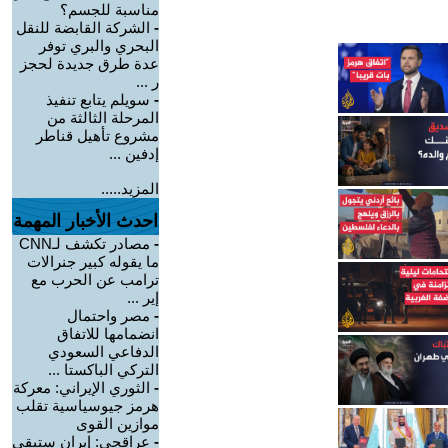
مناسبة للجسم؟
-
الشركة القابضة للنقل
البحري والبري توفر
عدة طرق جديدة لحجز
ر ...
-
سويلم يتابع تنفيذ
المرحلة الثالثة من
مشروع تأهيل قناطر
إدفين ...
المزيد.....
احدث الأخبار المهمة
-
مصادر تكشف لـCNN
ما يقوله كبير جنرالات
ترامب عن الحرب مع
إير ...
-
مصر واحتمال
انضمامها للاتفاق
الدفاعي السعودي
التركي الباكستا ...
-
الثوري الإيراني: معركة
هرمز جيوسياسية تقلب
موازين القوى
-
عراقجي: إيران ستبقى