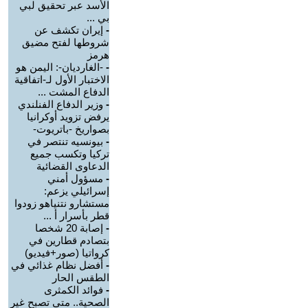
الأسد عبر تحقيق لبي
بي ...
-
إيران تكشف عن
شروطها لفتح مضيق
هرمز
-
-الغارديان-: اليمن هو
الاختبار الأول لـ-اتفاقية
الدفاع المشت ...
-
وزير الدفاع الفنلندي
يرفض تزويد أوكرانيا
بصواريخ -باتريوت-
-
بيونسيه تنتصر في
تركيا وتكسب جميع
الدعاوى القضائية
-
مسؤول أمني
إسرائيلي يزعم:
مستشارو نتنياهو زودوا
قطر بأسرار أ ...
-
إصابة 20 شخصا
بتصادم قطارين في
كرواتيا (صور+فيديو)
-
أفضل نظام غذائي في
الطقس الحار
-
فوائد الكمثرى
الصحية.. متى تصبح غير