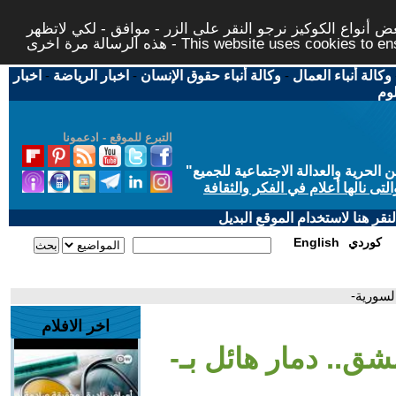
 أنواع الكوكيز نرجو النقر على الزر - موافق - لكي لاتظهر
This website uses cookies to ensure you ge
وكالة أنباء العمال
-
وكالة أنباء حقوق الإنسان
-
اخبار الرياضة
-
اخبار
لوم
التبرع للموقع - ادعمونا
حرية والعدالة الاجتماعية للجميع
"
تى نالها أعلام في الفكر والثقافة
قر هنا لاستخدام الموقع البديل
كوردي
English
لسورية-
اخر الافلام
ق.. دمار هائل بـ-