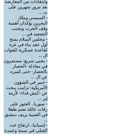
وانتقادات من المعارضة
بعد مرور شهرين على
ت ...
-
السيسي وملك
البحرين يؤكدان أهمية
وقف الحرب وتجنب
التصعيد في ...
-
مجلس السلام يمنح
أول عقد بناء في غزة
لقاعدة عسكرية للقوات
ال ...
-
يحيى سريع: مستمرون
في معادلة -الحصار
بالحصار- حتى كسره
عن ال ...
-
خبير في الشؤون
الأمريكية: ترامب يبحث
عن -كبش فداء- لأزمة
إير ...
-
سوريا.. العثور على
رفات عائلة تضم طفلا
في العتيبة بريف دمشق
...
-
إسبانيا.. ارتفاع عدد
القتلى في سبتة وعمدة