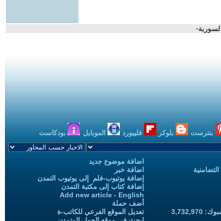
لسورية-
بنترست
بلوكر
فليبورد
الموبايل
بودكاست
اضافة موضوع جديد
التضامنية
اضافة خبر
إضافة يوتيوب-فلم إلى يوتيوب التمدن
إضافة كتاب إلى مكتبة التمدن
Add new article - English
أضف حملة
3,732,97
تعديل الموقع الفرعي للكاتب-ة
ابحث في موقع الحوار المتمدن