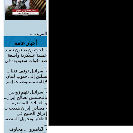
المزيد.....
أخبار عامة
-
الحوثيون يعلنون تنفيذ
عملية عسكرية واسعة
ضد -قوات سعودية- في
...
-
إسرائيل توقف فتيات
تسللن إلى جنوب لبنان
لإقامة مستوطنات إسرا
...
-
إسرائيل تتهم زوجين
بالتجسس لصالح إيران..
و-العملات المشفرة- ...
-
مصادر: إيران هددت بـ-
إغراق الخليج في
الظلام- وتحويل المنطقة
...
-
الكاميرون.. مخاوف