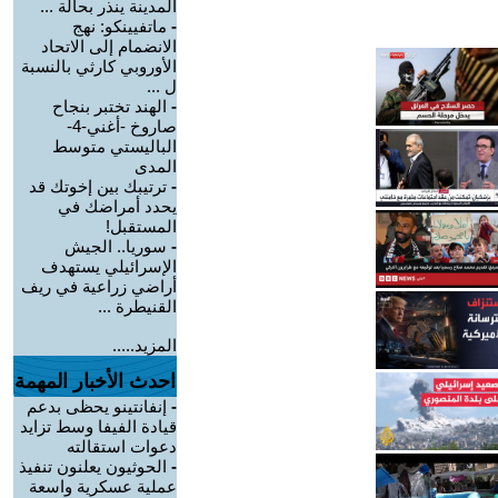
المدينة ينذر بحالة ...
-
ماتفيينكو: نهج
الانضمام إلى الاتحاد
الأوروبي كارثي بالنسبة
ل ...
-
الهند تختبر بنجاح
صاروخ -أغني-4-
الباليستي متوسط
المدى
-
ترتيبك بين إخوتك قد
يحدد أمراضك في
المستقبل!
-
سوريا.. الجيش
الإسرائيلي يستهدف
أراضي زراعية في ريف
القنيطرة ...
المزيد.....
احدث الأخبار المهمة
-
إنفانتينو يحظى بدعم
قيادة الفيفا وسط تزايد
دعوات استقالته
-
الحوثيون يعلنون تنفيذ
عملية عسكرية واسعة