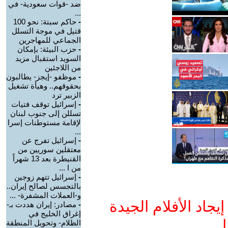
ضد -قوات سعودية- في
...
-
حاكم سبتة: نحو 100
قتيل في موجة التسلل
الجماعي للمهاجرين
-
حزب البيئة: بإمكان
السويد استقبال مزيد
من اللاجئين
-
موظفو -إيجز- يطالبون
بحقوقهم.. وهيأة تشغيل
الزبير ترد
-
إسرائيل توقف فتيات
تسللن إلى جنوب لبنان
لإقامة مستوطنات إسرا
...
-
إسرائيل تفرج عن
معتقلين سوريين من
القنيطرة بعد 13 شهراً
من ا ...
-
إسرائيل تتهم زوجين
بالتجسس لصالح إيران..
و-العملات المشفرة- ...
جاد الأفلام الجيدة
-
مصادر: إيران هددت بـ-
إغراق الخليج في
ا
الظلام- وتحويل المنطقة