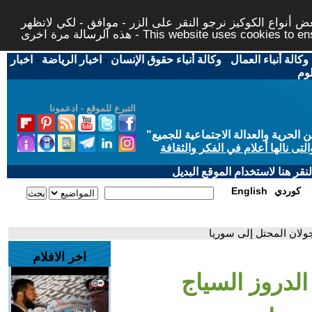
 أنواع الكوكيز نرجو النقر على الزر - موافق - لكي لاتظهر
This website uses cookies to ensure you ge
وكالة أنباء العمال
-
وكالة أنباء حقوق الإنسان
-
اخبار الرياضة
-
اخبار
لوم
التبرع للموقع - ادعمونا
حرية والعدالة الاجتماعية للجميع
"
تى نالها أعلام في الفكر والثقافة
قر هنا لاستخدام الموقع البديل
كوردي
English
ولان المحتل إلى سوريا
اخر الافلام
لدروز السياج