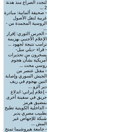
لتجدد الصراع منذ هدنة
2 ...
-
صحيفة ألمانية: مبادرة
غربية لنقل الأصول
الروسية المجمدة من -
...
-
الحرس الثوري: إقرار
الإعلام الأجنبي بهزيمة
ترامب نتيجة لجهود ...
-
قراء -ديلي ميل-
يسخرون من تحذيرات
أمريكية بشأن هجوم
روسي محت ...
-
مقتل عنصر من
الجيش السوري وإصابة
اثنين بهجوم في ريف
دير الزو ...
-
إعلام إيراني: اندلاع
حريق في سفينة أخرى
بمضيق هرمز
-
الداخلية الكويتية تطيح
بطبيب مصري يدير
شبكة للإجهاض غير
المش ...
-
جامعة هيروشيما تمنح