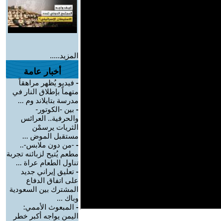
المزيد.....
أخبار عامة
-
فيديو يُظهر مراهقاً
متهماً بإطلاق النار في
مدرسة بتايلاند وم ...
-
بين -الكوتور-
والحرفية.. العرائس
الثريات يرسمْن
مستقبل الموض ...
-
-من دون ملابس-..
مطعم يُتيح لزبائنه تجربة
تناول الطعام عراة ...
-
تعليق إيراني جديد
على اتفاق الدفاع
المشترك بين السعودية
وباك ...
-
المبعوث الأممي:
اليمن يواجه أكبر خطر