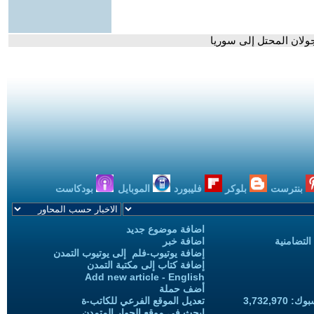
ولان المحتل إلى سوريا
بنترست
بلوكر
فليبورد
الموبايل
بودكاست
اضافة موضوع جديد
التضامنية
اضافة خبر
إضافة يوتيوب-فلم إلى يوتيوب التمدن
إضافة كتاب إلى مكتبة التمدن
Add new article - English
أضف حملة
3,732,97
تعديل الموقع الفرعي للكاتب-ة
ابحث في موقع الحوار المتمدن