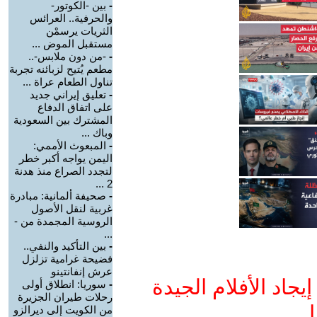
-
بين -الكوتور-
والحرفية.. العرائس
الثريات يرسمْن
مستقبل الموض ...
-
-من دون ملابس-..
مطعم يُتيح لزبائنه تجربة
تناول الطعام عراة ...
-
تعليق إيراني جديد
على اتفاق الدفاع
المشترك بين السعودية
وباك ...
-
المبعوث الأممي:
اليمن يواجه أكبر خطر
لتجدد الصراع منذ هدنة
2 ...
-
صحيفة ألمانية: مبادرة
غربية لنقل الأصول
الروسية المجمدة من -
...
-
بين التأكيد والنفي..
فضيحة غرامية تزلزل
عرش إنفانتينو
جاد الأفلام الجيدة
-
سوريا: انطلاق أولى
رحلات طيران الجزيرة
ا
من الكويت إلى ديرالزو