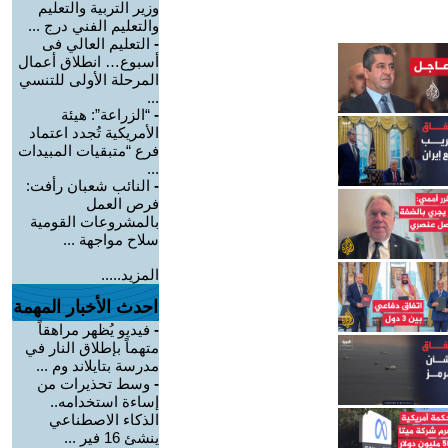
وزير التربية والتعليم
والتعليم الفني درج ...
-
التعليم العالي فى
أسبوع… انطلاق أعمال
المرحلة الأولى للتنسي
...
-
“الزراعة”: هيئة
الأمريكية تُجدد اعتماد
فرع “متبقيات المبيدات
...
-
النائب شعبان رأفت:
فرص العمل
بالمشروعات القومية
سلاح مواجهة ...
المزيد.....
احدث الأخبار المهمة
-
فيديو يُظهر مراهقاً
متهماً بإطلاق النار في
مدرسة بتايلاند وم ...
-
وسط تحذيرات من
إساءة استخدامه..
الذكاء الاصطناعي
ينشئ 16 فير ...