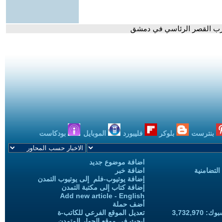
رب القصر الرئاسي في دمشق
بنترست
بلوكر
فليبورد
الموبايل
بودكاست
اضافة موضوع جديد
التضامنية
اضافة خبر
إضافة يوتيوب-فلم إلى يوتيوب التمدن
إضافة كتاب إلى مكتبة التمدن
Add new article - English
أضف حملة
3,732,97
تعديل الموقع الفرعي للكاتب-ة
ابحث في موقع الحوار المتمدن