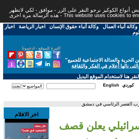
 أنواع الكوكيز نرجو النقر على الزر - موافق - لكي لاتظهر
This website uses cookies to ensure you ge
وكالة أنباء العمال
-
وكالة أنباء حقوق الإنسان
-
اخبار الرياضة
-
اخبار
لوم
التبرع للموقع - ادعمونا
حرية والعدالة الاجتماعية للجميع
"
تى نالها أعلام في الفكر والثقافة
قر هنا لاستخدام الموقع البديل
كوردي
English
رب القصر الرئاسي في دمشق
اخر الافلام
سرائيلي يعلن قصف