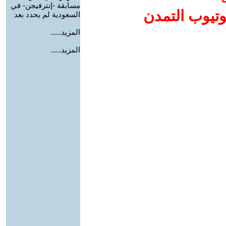
مسابقة -إنترفيجن- في
وتيوب التمدن
السعودية لم يحدد بعد
المزيد.....
المزيد.....