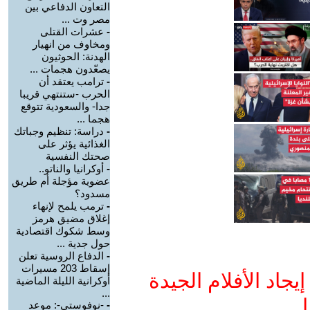
التعاون الدفاعي بين
مصر وت ...
-
عشرات القتلى
ومخاوف من انهيار
الهدنة: الحوثيون
يصعّدون هجمات ...
-
ترامب يعتقد أن
الحرب -ستنتهي قريبا
جدا- والسعودية تتوقع
هجما ...
-
دراسة: تنظيم وجباتك
الغذائية يؤثر على
صحتك النفسية
-
أوكرانيا والناتو..
عضوية مؤجلة أم طريق
مسدود؟
-
ترمب يلمح لإنهاء
إغلاق مضيق هرمز
وسط شكوك اقتصادية
حول جدية ...
-
الدفاع الروسية تعلن
إسقاط 203 مسيرات
جاد الأفلام الجيدة
أوكرانية الليلة الماضية
...
ا
-
-نوفوستي-: موعد