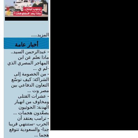
المزيد.....
أخبار عامة
-
عبدالرحمن السيد..
ماذا نعلم عن ابن
المهاجر المصري الذي
-لم ي ...
-
من الخصومة إلى
الشراكة: كيف توسّع
التعاون الدفاعي بين
مصر وت ...
-
عشرات القتلى
ومخاوف من انهيار
الهدنة: الحوثيون
يصعّدون هجمات ...
-
ترامب يعتقد أن
الحرب -ستنتهي قريبا
جدا- والسعودية تتوقع
هجما ...