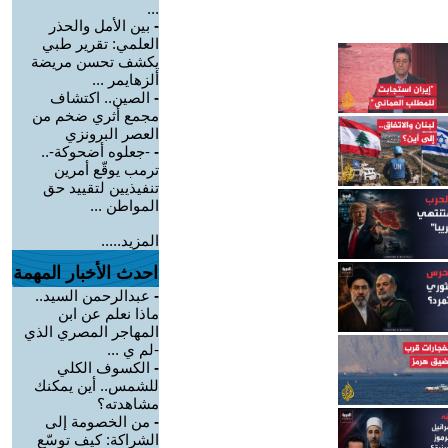
...
-
بين الأمل والحذر
العلمي: تقرير طبي
يكشف تحسن مريضة
ألزهايمر ...
-
الصين.. اكتشاف
مجمع أثري ضخم من
العصر البرونزي
-
-جعلوه أضحوكة-..
ترمب يوقّع أمرين
تنفيذيين لتقييد حق
المواطن ...
المزيد.....
احدث الأخبار المهمة
-
عبدالرحمن السيد..
ماذا نعلم عن ابن
المهاجر المصري الذي
-لم ي ...
-
الكسوف الكلي
للشمس.. أين يمكنك
مشاهدته؟
-
من الخصومة إلى
الشراكة: كيف توسّع