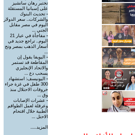
تختبر رهان سانشيز
على إسبانيا المستقلة
-
تحديث البنوك
والشركات.. سعر الدولار
اليوم في مصر مقابل
الجني ...
-
مفاجأة في عيار 21
اليوم.. تراجع جديد في
أسعار الذهب بمصر وتح
...
-
اليويفا يقول إن
المقاطعة قد تستمر
والاتحاد الإنجليزي
يسحب دع ...
-
اليونيسف: استشهاد
300 طفل في غزة جراء
خروقات الاحتلال منذ
وق ...
-
عشرات الإصابات
وعرقلة لعمل الطواقم
الطبية خلال اقتحام
الاحتل ...
المزيد.....