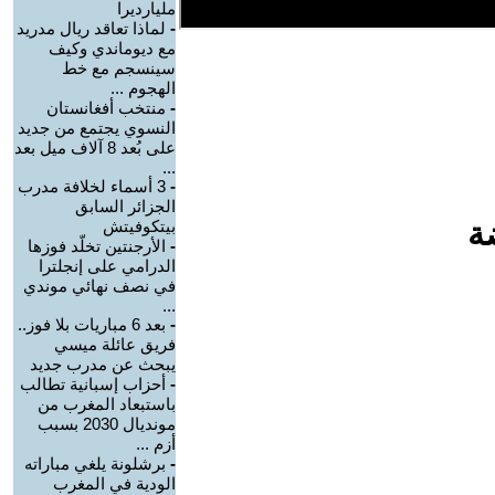
مليارديرا
-
لماذا تعاقد ريال مدريد
مع ديوماندي وكيف
سينسجم مع خط
الهجوم ...
-
منتخب أفغانستان
النسوي يجتمع من جديد
على بُعد 8 آلاف ميل بعد
...
-
3 أسماء لخلافة مدرب
الجزائر السابق
ة
بيتكوفيتش
-
الأرجنتين تخلّد فوزها
الدرامي على إنجلترا
في نصف نهائي موندي
...
-
بعد 6 مباريات بلا فوز..
فريق عائلة ميسي
يبحث عن مدرب جديد
-
أحزاب إسبانية تطالب
باستبعاد المغرب من
مونديال 2030 بسبب
أزم ...
-
برشلونة يلغي مباراته
الودية في المغرب