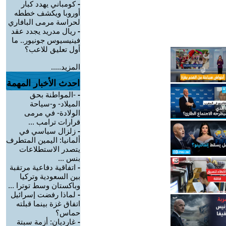
-
كومباني يهدد كبار
أوروبا ويكشف خططه
لحراسة مرمى البافاري
-
ريال مدريد يجدد عقد
فينيسيوس جونيور.. ما
أول تعليق للاعب؟
المزيد.....
احدث الأخبار المهمة
-
-المواطنة بحق
الميلاد- و-سياحة
الولادة- في مرمى
قرارات ترامب ...
-
زلزال سياسي في
ألمانيا: اليمين المتطرف
يتصدر الاستطلاعات
بنس ...
-
اتفاقية دفاعية مرتقبة
بين السعودية وتركيا
وباكستان وسط توترا ...
-
لماذا رفضت إسرائيل
اتفاق غزة بينما قبلته
حماس؟
-
غارديان: أزمة سبتة