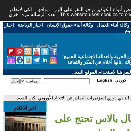
 أنواع الكوكيز نرجو النقر على الزر - موافق - لكي لاتظهر
This website uses cookies to ensure you ge
وكالة أنباء العمال
-
وكالة أنباء حقوق الإنسان
-
اخبار الرياضة
-
اخبار
لوم
التبرع للموقع - ادعمونا
حرية والعدالة الاجتماعية للجميع
"
تى نالها أعلام في الفكر والثقافة
قر هنا لاستخدام الموقع البديل
كوردي
English
لنادي دوري المؤتمرات الصادر عن الاتحاد الأوروبي لكرة القدم
اخر الافلام
ال بالاس تحتج على