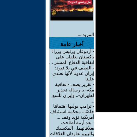
المزيد.....
أخبار عامة
-
أردوغان ورئيس وزراء
باكستان يعلقان على
اتفاقية الدفاع المشتر ...
-
النصف في بلا قيود:
إيران عدونا لأنّها تعتدي
علينا
-
تقرير يصف -اتفاقية
مكة- بـ-رسالة تحذير
لطهران-.. وإيران للسع
...
-
ترامب يوليها اهتمامًا
خاصًا.. محكمة استئناف
أمريكية تؤيد وقف ...
-
بعد أزمة أطاحت
بعلاقاتهما.. المكسيك
والبيرو تعاودان العلاقات