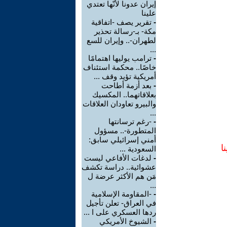
إيران عدونا لأنّها تعتدي
علينا
-
تقرير يصف -اتفاقية
مكة- بـ-رسالة تحذير
لطهران-.. وإيران للسع
...
-
ترامب يوليها اهتمامًا
خاصًا.. محكمة استئناف
أمريكية تؤيد وقف ...
-
بعد أزمة أطاحت
بعلاقاتهما.. المكسيك
والبيرو تعاودان العلاقات
...
-
-رغم ترسانتها
المتطورة-.. مسؤول
أمني إسرائيلي سابق:
ا
السعودية ...
-
لدغات الأفاعي ليست
عشوائية.. دراسة تكشف
مَن هم الأكثر عرضة ل
...
-
-المقاومة الإسلامية
في العراق- تعلن تأجيل
ردها العسكري على ا ...
-
الشيوخ الأمريكي