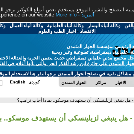
ة التصفح والنشر، الموقع يستخدم بعض أنواع الكوكيز نرجو النق
More info - المزيد
experience on our website
الفن
-
وكالة أنباء اليسار
-
وكالة أنباء العلمانية
-
وكالة أنباء العمال
-
وكا
الاقتصاد
-
اخبار الطب والعلوم
 الرئيسي لمؤسسة الحوار المتمدن
، علمانية، ديمقراطية، تطوعية وغير ربحية
ل مجتمع مدني علماني ديمقراطي حديث يضمن الحرية والعدالة الاجتم
حوار المتمدن على جائزة ابن رشد للفكر الحر والتى نالها أعلام في الفك
م مشاكل تقنية في تصفح الحوار المتمدن نرجو النقر هنا لاستخدام الموقع
كوردي
English
الاخبار
مراكز
الحوار المتمدن
- هل ينبغي لزيلينسكي أن يستهدف موسكو.. بماذا أجاب ترامب؟
- هل ينبغي لزيلينسكي أن يستهدف موسكو.. بم