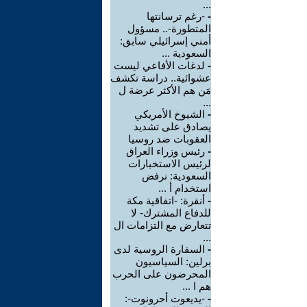
...
-
-رغم ترسانتها
المتطورة-.. مسؤول
أمني إسرائيلي سابق:
السعودية ...
-
لدغات الأفاعي ليست
عشوائية.. دراسة تكشف
مَن هم الأكثر عرضة ل
...
-
الشيوخ الأمريكي
يصادق على تشديد
العقوبات ضد روسيا
-
رئيس وزراء العراق
لرئيس الاستخبارات
السعودية: نرفض
استخدام أ ...
-
أنقرة: -اتفاقية مكة
للدفاع المشترك- لا
تتعارض مع التزامات ال
...
-
السفارة الروسية لدى
برلين: السياسيون
المحرضون على الحرب
هم ا ...
-
-يديعوت أحرونوت-: