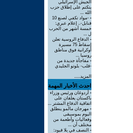
الجيش الإسرائيلي
يتكتم على إطلاق حزب
الله ...
-
-مواد تكفي لصنع 10
قنابل-.. إعلام عبري:
خمسة أشهر من الحرب
ل ...
-
الدفاع الروسية تعلن
إسقاط 75 مسيرة
أوكرانية فوق مناطق
روسيا ...
-
مفاجأة جديدة من
-قلب- بلوتو الجليدي
المزيد.....
احدث الأخبار المهمة
-
أردوغان ورئيس وزراء
باكستان يعلقان على
اتفاقية الدفاع المشتر ...
-
مهرجان مالمو ينطلق
اليوم بموسيقى
وفعاليات وأطعمة من
مختلف أن ...
-
النصف في بلا قيود: