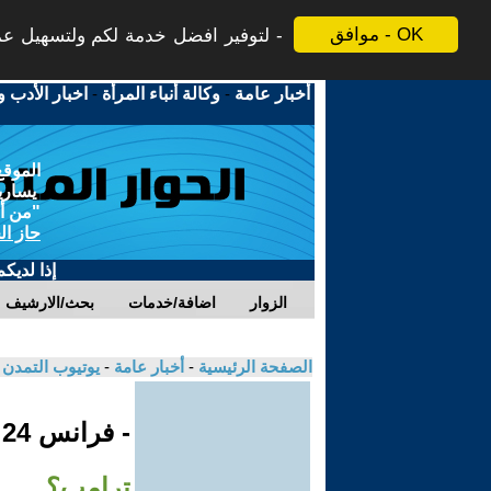
موافق - OK
لتوفير افضل خدمة لكم ولتسهيل عملي
أخبار عامة
-
وكالة أنباء المرأة
-
اخبار الأدب و
الموقع
يسارية
"من أج
حاز ال
إذا لديك
الزوار
اضافة/خدمات
بحث/الارشيف
الصفحة الرئيسية
-
أخبار عامة
-
يوتيوب التمدن
- فرانس 24
ترامب؟