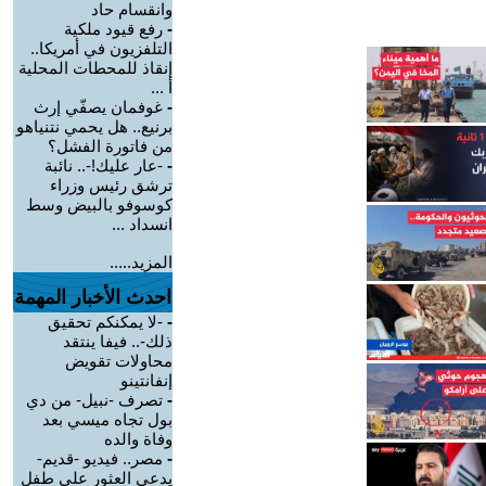
وانقسام حاد
-
رفع قيود ملكية
التلفزيون في أمريكا..
إنقاذ للمحطات المحلية
أ ...
-
غوفمان يصفّي إرث
برنيع.. هل يحمي نتنياهو
من فاتورة الفشل؟
-
-عار عليك!-.. نائبة
ترشق رئيس وزراء
كوسوفو بالبيض وسط
انسداد ...
المزيد.....
احدث الأخبار المهمة
-
-لا يمكنكم تحقيق
ذلك-.. فيفا ينتقد
محاولات تقويض
إنفانتينو
-
تصرف -نبيل- من دي
بول تجاه ميسي بعد
وفاة والده
-
مصر.. فيديو -قديم-
يدعي العثور على طفل