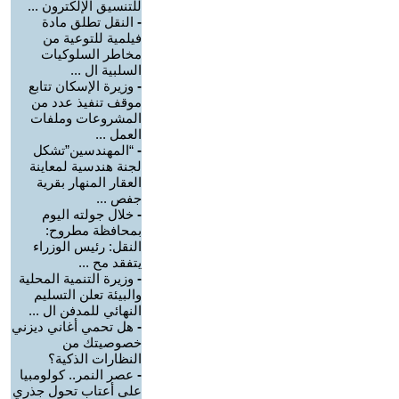
للتنسيق الإلكترون ...
-
النقل تطلق مادة
فيلمية للتوعية من
مخاطر السلوكيات
السلبية ال ...
-
وزيرة الإسكان تتابع
موقف تنفيذ عدد من
المشروعات وملفات
العمل ...
-
“المهندسين”تشكل
لجنة هندسية لمعاينة
العقار المنهار بقرية
جفص ...
-
خلال جولته اليوم
بمحافظة مطروح:
النقل: رئيس الوزراء
يتفقد مح ...
-
وزيرة التنمية المحلية
والبيئة تعلن التسليم
النهائي للمدفن ال ...
-
هل تحمي أغاني ديزني
خصوصيتك من
النظارات الذكية؟
-
عصر النمر.. كولومبيا
على أعتاب تحول جذري