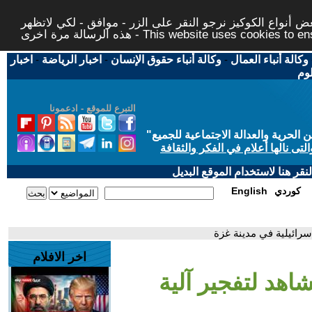
 أنواع الكوكيز نرجو النقر على الزر - موافق - لكي لاتظهر
This website uses cookies to ensure you ge
وكالة أنباء العمال
-
وكالة أنباء حقوق الإنسان
-
اخبار الرياضة
-
اخبار
لوم
التبرع للموقع - ادعمونا
حرية والعدالة الاجتماعية للجميع
"
تى نالها أعلام في الفكر والثقافة
قر هنا لاستخدام الموقع البديل
كوردي
English
رائيلية في مدينة غزة
اخر الافلام
اهد لتفجير آلية