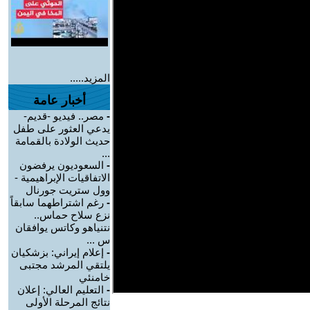
المزيد.....
أخبار عامة
-
مصر.. فيديو -قديم-
يدعي العثور على طفل
حديث الولادة بالقمامة
...
-
السعوديون يرفضون
الاتفاقيات الإبراهيمية -
وول ستريت جورنال
-
رغم اشتراطهما سابقاً
نزع سلاح حماس..
نتنياهو وكاتس يوافقان
س ...
-
إعلام إيراني: بزشكيان
يلتقي المرشد مجتبى
خامنئي
-
التعليم العالي: إعلان
نتائج المرحلة الأولى