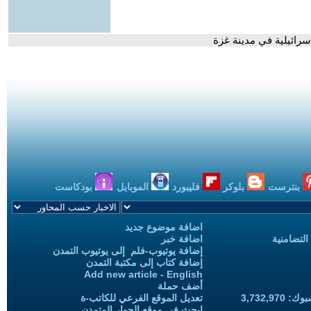
رائيلية في مدينة غزة
بنترست
بلوكر
فليبورد
الموبايل
بودكاست
اضافة موضوع جديد
التضامنية
اضافة خبر
إضافة يوتيوب-فلم إلى يوتيوب التمدن
إضافة كتاب إلى مكتبة التمدن
Add new article - English
أضف حملة
3,732,97
تعديل الموقع الفرعي للكاتب-ة
ابحث في موقع الحوار المتمدن