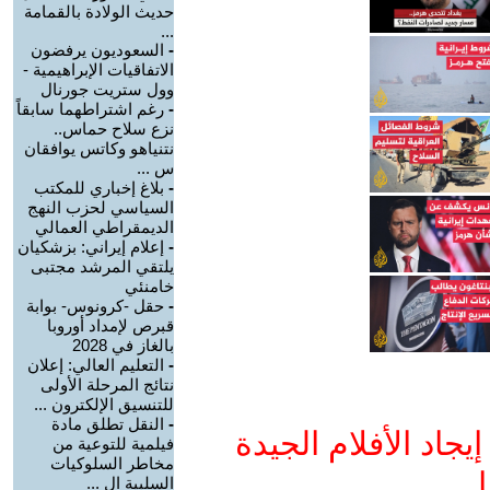
حديث الولادة بالقمامة
...
-
السعوديون يرفضون
الاتفاقيات الإبراهيمية -
وول ستريت جورنال
-
رغم اشتراطهما سابقاً
نزع سلاح حماس..
نتنياهو وكاتس يوافقان
س ...
-
بلاغ إخباري للمكتب
السياسي لحزب النهج
الديمقراطي العمالي
-
إعلام إيراني: بزشكيان
يلتقي المرشد مجتبى
خامنئي
-
حقل -كرونوس- بوابة
قبرص لإمداد أوروبا
بالغاز في 2028
-
التعليم العالي: إعلان
نتائج المرحلة الأولى
للتنسيق الإلكترون ...
-
النقل تطلق مادة
جاد الأفلام الجيدة
فيلمية للتوعية من
مخاطر السلوكيات
ا
السلبية ال ...