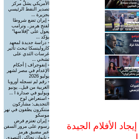
الأمريكي يشلَّ مركز
تصدير النفط الرئيسي
بجزيرة ...
-
إيران تضع شروطا
لفتح هرمز.. وترامب
يعول على “إفلاسها”
يؤكد ...
-
دراسة جديدة لمعهد
كارولينسكا تبحث تأثير
غرسات الثدي على
تشخي ...
-
إنفوجراف | أحكام
الإعدام في مصر لشهر
يوليو 2026
-
رقم لم تسجله أوروبا
الغربية من قبل.. يونيو
ويوليو في صدارة ا ...
-
استعراض لوح
التجديف: مشاركون
متنكرون يطفون في نهر
موسكو
-
إيران تعتزم فرض
جاد الأفلام الجيدة
رسوم على مرور السفن
عبر مضيق هرمز
ا
-
تايوان تحاكي التصدي