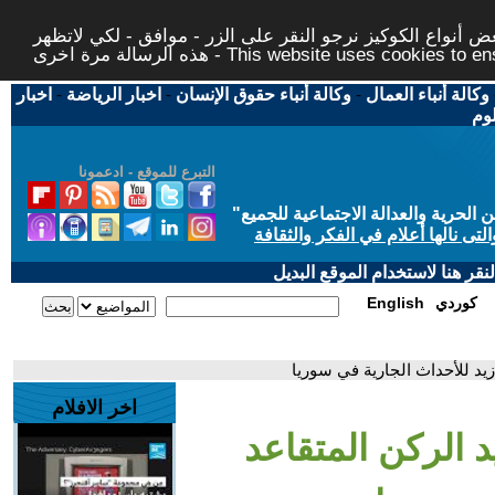
 أنواع الكوكيز نرجو النقر على الزر - موافق - لكي لاتظهر
This website uses cookies to ensure you ge
وكالة أنباء العمال
-
وكالة أنباء حقوق الإنسان
-
اخبار الرياضة
-
اخبار
لوم
التبرع للموقع - ادعمونا
حرية والعدالة الاجتماعية للجميع
"
تى نالها أعلام في الفكر والثقافة
قر هنا لاستخدام الموقع البديل
كوردي
English
يد للأحداث الجارية في سوريا
اخر الافلام
 الركن المتقاعد