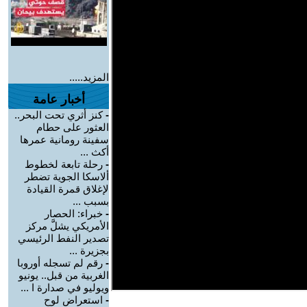
المزيد.....
أخبار عامة
-
كنز أثري تحت البحر..
العثور على حطام
سفينة رومانية عمرها
أكث ...
-
رحلة تابعة لخطوط
ألاسكا الجوية تضطر
لإغلاق قمرة القيادة
بسبب ...
-
خبراء: الحصار
الأمريكي يشلَّ مركز
تصدير النفط الرئيسي
بجزيرة ...
-
رقم لم تسجله أوروبا
الغربية من قبل.. يونيو
ويوليو في صدارة ا ...
-
استعراض لوح