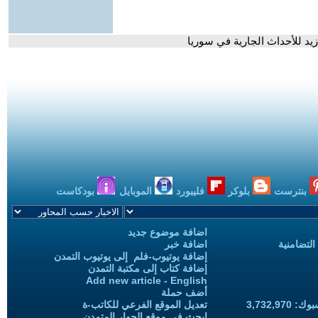
يد للأحداث الجارية في سوريا
بنترست
بلوكر
فليبورد
الموبايل
بودكاست
اضافة موضوع جديد
التضامنية
اضافة خبر
إضافة يوتيوب-فلم إلى يوتيوب التمدن
إضافة كتاب إلى مكتبة التمدن
Add new article - English
أضف حملة
3,732,97
تعديل الموقع الفرعي للكاتب-ة
ابحث في موقع الحوار المتمدن