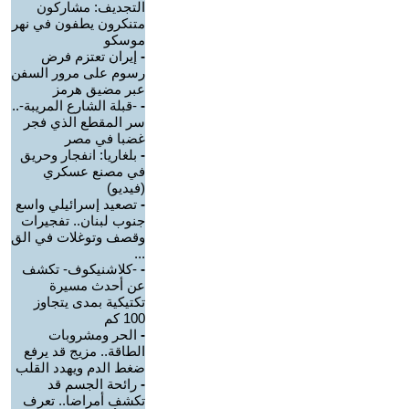
التجديف: مشاركون
متنكرون يطفون في نهر
موسكو
-
إيران تعتزم فرض
رسوم على مرور السفن
عبر مضيق هرمز
-
-قبلة الشارع المريبة-..
سر المقطع الذي فجر
غضبا في مصر
-
بلغاريا: انفجار وحريق
في مصنع عسكري
(فيديو)
-
تصعيد إسرائيلي واسع
جنوب لبنان.. تفجيرات
وقصف وتوغلات في الق
...
-
-كلاشنيكوف- تكشف
عن أحدث مسيرة
تكتيكية بمدى يتجاوز
100 كم
-
الحر ومشروبات
الطاقة.. مزيج قد يرفع
ضغط الدم ويهدد القلب
-
رائحة الجسم قد
تكشف أمراضا.. تعرف