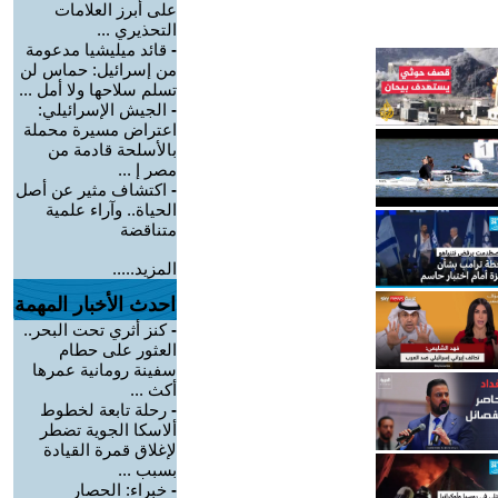
على أبرز العلامات
التحذيري ...
-
قائد ميليشيا مدعومة
من إسرائيل: حماس لن
تسلم سلاحها ولا أمل ...
-
الجيش الإسرائيلي:
اعتراض مسيرة محملة
بالأسلحة قادمة من
مصر إ ...
-
اكتشاف مثير عن أصل
الحياة.. وآراء علمية
متناقضة
المزيد.....
احدث الأخبار المهمة
-
كنز أثري تحت البحر..
العثور على حطام
سفينة رومانية عمرها
أكث ...
-
رحلة تابعة لخطوط
ألاسكا الجوية تضطر
لإغلاق قمرة القيادة
بسبب ...
-
خبراء: الحصار