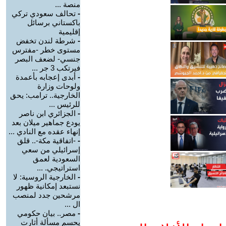
منصة ...
-
تحالف سعودي تركي
باكستاني برسائل
إقليمية
-
شرطة لندن تخفض
مستوى خطر -مفترس
جنسي- لضعف البصر
فيرتكب 3 جر ...
-
أبدى إعجابه بأعمدة
ولوحات وزارة
الخارجية.. ترامب: يحق
للرئيس ...
-
الجزائري ابن ناصر
يودع جماهير ميلان بعد
إنهاء عقده مع النادي ...
-
-اتفاقية مكة-.. قلق
إسرائيلي من سعي
السعودية لعمق
استراتيجي. ...
-
الخارجية الروسية: لا
نستبعد إمكانية ظهور
مرشحين جدد لمنصب
ال ...
-
مصر.. بيان حكومي
يحسم مسألة أثارت