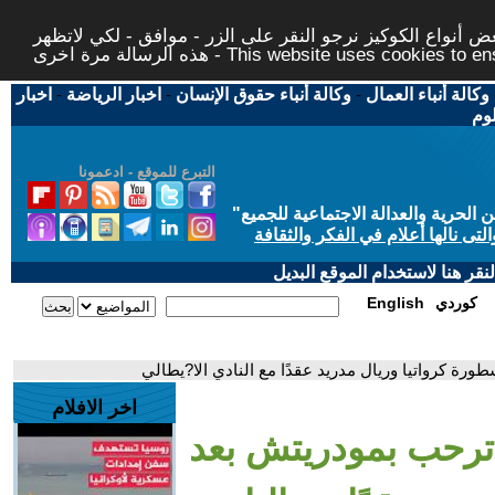
 أنواع الكوكيز نرجو النقر على الزر - موافق - لكي لاتظهر
This website uses cookies to ensure you ge
وكالة أنباء العمال
-
وكالة أنباء حقوق الإنسان
-
اخبار الرياضة
-
اخبار
لوم
التبرع للموقع - ادعمونا
حرية والعدالة الاجتماعية للجميع
"
تى نالها أعلام في الفكر والثقافة
قر هنا لاستخدام الموقع البديل
كوردي
English
ورة كرواتيا وريال مدريد عقدًا مع النادي الا?يطالي
اخر الافلام
 ترحب بمودريتش بعد