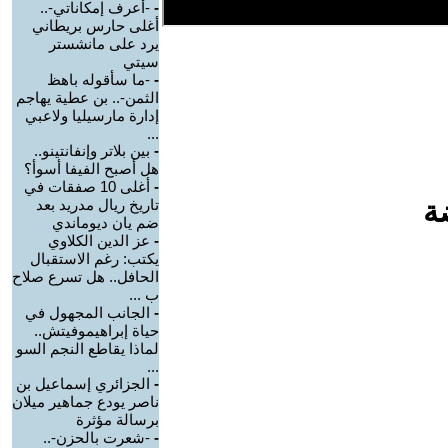
-
-أعرف إمكاناتي-..
أغلى حارس بريطاني
يرد على مانشستر
سيتي
-
-ما سأقوله باهظ
الثمن-.. بن عطية يهاجم
إدارة مارسيليا ولاعبي
...
-
بين بلاتر وإنفانتينو..
هل أصبح الفيفا أسوأ؟
-
أغلى 10 صفقات في
ة
تاريخ ريال مدريد بعد
ضم يان ديوماندي
-
عز الدين الكلاوي
يكتب: رغم الاستقبال
الحافل.. هل تسرع صلاح
ب ...
-
الجانب المجهول في
حياة إبراهيموفيتش..
لماذا يقاطع النجم السو
...
-
الجزائري إسماعيل بن
ناصر يودع جماهير ميلان
برسالة مؤثرة
-
-شعرت بالحزن-..