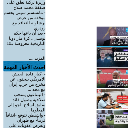
وزيرة تركية تعلق على
صفقة محمد صلاح
-
مانشستر سيتي يحسم
موقفه من عرض
برشلونة للتعاقد مع
رودري
-
بعد أن باعها حكم
تونسي.. كرة مارادونا
التاريخية معروضة بـ10
...
المزيد.....
احدث الأخبار المهمة
-
-كبار قادة الجيش
الأمريكي يبحثون عن
مخرج من حرب إيران
مع محد ...
-
البنتاغون يسحب
صلاحية وصول قائد
سابق لسلاح الجو إلى
المعلوما ...
-
واشنطن تتوقع -اتفاقاً
قريباً- مع طهران
وتفرض عقوبات على