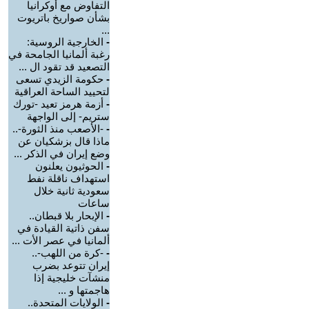
التفاوض مع أوكرانيا
بشأن صواريخ باتريوت
...
-
الخارجية الروسية:
رغبة ألمانيا الجامحة في
التصعيد قد تقود ال ...
-
حكومة الزيدي تسعى
لتحييد الساحة العراقية
-
أزمة هرمز تعيد -تورك
ستريم- إلى الواجهة
-
-الأصعب منذ الثورة-..
ماذا قال بزشكيان عن
وضع إيران في الذكر ...
-
الحوثيون يعلنون
استهداف ناقلة نفط
سعودية ثانية خلال
ساعات
-
الإبحار بلا قبطان..
سفن ذاتية القيادة في
ألمانيا في عصر الأت ...
-
-كرة من اللهب-..
إيران تتوعد بضرب
منشآت خليجية إذا
هاجمتها و ...
-
الولايات المتحدة..