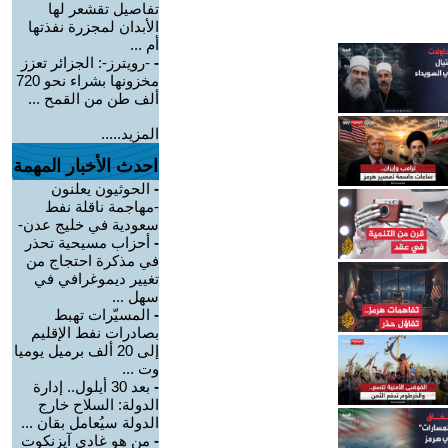
تفاصيل تقشعر لها
الأبدان لمجزرة نفذتها
أم ...
-
-رويترز-: الجزائر تعزز
مخزونها بشراء نحو 720
ألف طن من القمح ...
المزيد.....
احدث الأخبار المهمة
-
الحوثيون يعلنون
-مهاجمة ناقلة نفط
سعودية في خليج عدن-
-
أحزاب مسيحية تحذر
في مذكرة احتجاج من
تغيير ديموغرافي في
سهل ...
-
المسيّرات تهبط
بصادرات نفط الإقليم
إلى 20 ألف برميل يوميا
وت ...
-
بعد 30 أيلول.. إدارة
الدولة: السلاح خارج
الدولة سيُعامل بقان ...
-
من هو غادي آيزنكوت