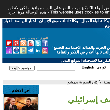
 أنواع الكوكيز نرجو النقر على الزر - موافق - لكي لاتظهر
This website uses cookies to ensure you ge
وكالة أنباء العمال
-
وكالة أنباء حقوق الإنسان
-
اخبار الرياضة
-
اخبار
لوم
التبرع للموقع - ادعمونا
حرية والعدالة الاجتماعية للجميع
"
تى نالها أعلام في الفكر والثقافة
قر هنا لاستخدام الموقع البديل
كوردي
English
ئة الأركان السورية بدمشق
اخر الافلام
ف إسرائيلي