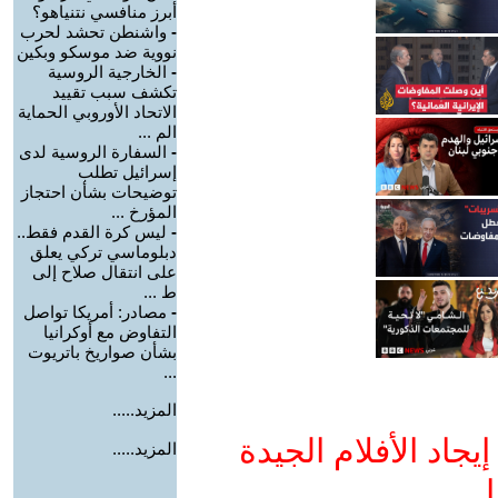
أبرز منافسي نتنياهو؟
-
واشنطن تحشد لحرب
نووية ضد موسكو وبكين
-
الخارجية الروسية
تكشف سبب تقييد
الاتحاد الأوروبي الحماية
الم ...
-
السفارة الروسية لدى
إسرائيل تطلب
توضيحات بشأن احتجاز
المؤرخ ...
-
ليس كرة القدم فقط..
دبلوماسي تركي يعلق
على انتقال صلاح إلى
ط ...
-
مصادر: أمريكا تواصل
التفاوض مع أوكرانيا
بشأن صواريخ باتريوت
...
المزيد.....
جاد الأفلام الجيدة
المزيد.....
ا