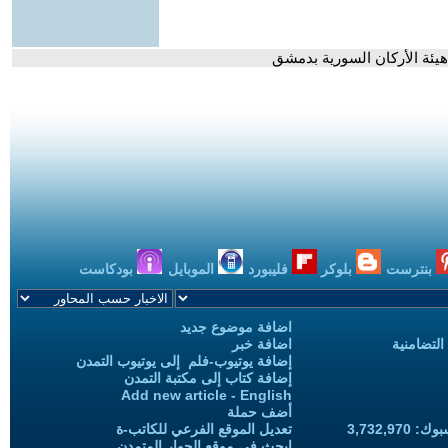
ئة الأركان السورية بدمشق
بنترست
بلوكر
فليبورد
الموبايل
بودكاست
اضافة موضوع جديد
التضامنية
اضافة خبر
إضافة يوتيوب-فلم إلى يوتيوب التمدن
إضافة كتاب إلى مكتبة التمدن
Add new article - English
أضف حملة
3,732,97
تعديل الموقع الفرعي للكاتب-ة
ابحث في موقع الحوار المتمدن