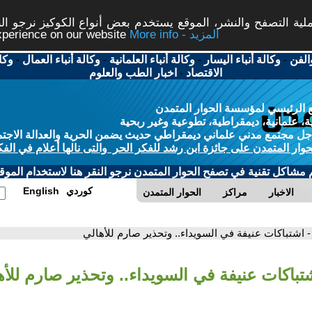
ة التصفح والنشر، الموقع يستخدم بعض أنواع الكوكيز نرجو النق
More info - المزيد
experience on our website
الفن
-
وكالة أنباء اليسار
-
وكالة أنباء العلمانية
-
وكالة أنباء العمال
-
وكا
الاقتصاد
-
اخبار الطب والعلوم
 الرئيسي لمؤسسة الحوار المتمدن
، علمانية، ديمقراطية، تطوعية وغير ربحية
ل مجتمع مدني علماني ديمقراطي حديث يضمن الحرية والعدالة الاجتم
حوار المتمدن على جائزة ابن رشد للفكر الحر والتى نالها أعلام في الفك
م مشاكل تقنية في تصفح الحوار المتمدن نرجو النقر هنا لاستخدام الموقع
كوردي
English
الاخبار
مراكز
الحوار المتمدن
- اشتباكات عنيفة في السويداء.. وتحذير صارم للأهالي
شتباكات عنيفة في السويداء.. وتحذير صارم للأه