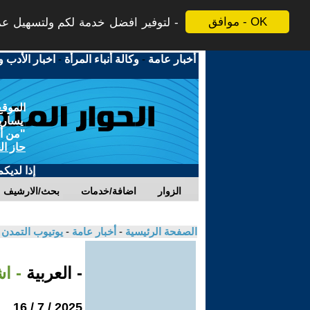
موافق - OK
لتوفير افضل خدمة لكم ولتسهيل عملي
أخبار عامة
-
وكالة أنباء المرأة
-
اخبار الأدب و
الموقع
يسارية
"من أج
حاز ال
إذا لديك
الزوار
اضافة/خدمات
بحث/الارشيف
الصفحة الرئيسية
-
أخبار عامة
-
يوتيوب التمدن
- العربية
- ا
2025 / 7 / 16