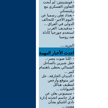
-
فوتشيتش: لم أبحث
التعاون العسكري مع
زيلينسكي
-
بغداد تعلن رسميا عن
-اليوم الأخير- للتحالف
الدولي في العراق ...
-
مدفيديف: الغرب
استخدم جورجيا كأداة
ضد روسيا
المزيد.....
احدث الأخبار المهمة
-
-كلنا صوت مصر-..
حفل شيرين بالساحل
الشمالي يحظى باهتمام
كبير ...
-
الديدان الخارقة.. حل
غير متوقع وأرخص
لتنظيف هياكل
الحيوانات ...
-
سيميوني يعلن عن
قرار حاسم اتخذته إدارة
نادي أتلتيكو بشأن
مست ...