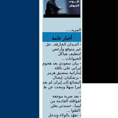
المزيد.....
أخبار عامة
-
الديدان الخارقة.. حل
غير متوقع وأرخص
لتنظيف هياكل
الحيوانات ...
-
بيان سعودي بعد هجوم
إيراني على ناقلة
إماراتية بمضيق هرمز
-
بزشكيان: إيصال
البضائع إلى إيران لم يعد
أمرا سهلا ونبحث عن ط
...
-
بعد ضربة موجعة
لقوافله القادمة من
ليبيا.. حميدتي يعلن
-الطوا ...
-
-تعهّد بالولاء وتدخل