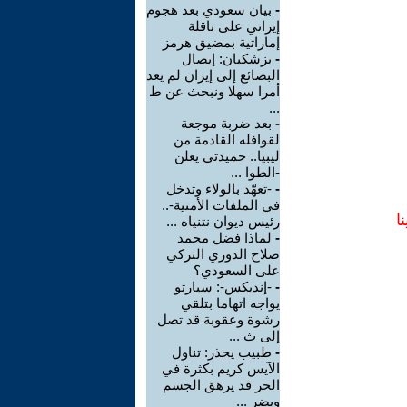
-
بيان سعودي بعد هجوم
إيراني على ناقلة
إماراتية بمضيق هرمز
-
بزشكيان: إيصال
البضائع إلى إيران لم يعد
أمرا سهلا ونبحث عن ط
...
-
بعد ضربة موجعة
لقوافله القادمة من
ليبيا.. حميدتي يعلن
-الطوا ...
-
-تعهّد بالولاء وتدخل
في الملفات الأمنية-..
ا
رئيس ديوان نتنياه ...
-
لماذا فضل محمد
صلاح الدوري التركي
على السعودي؟
-
-إنديكس-: سيارتو
يواجه اتهاما بتلقي
رشوة وعقوبة قد تصل
إلى ث ...
-
طبيب يحذر: تناول
الآيس كريم بكثرة في
الحر قد يرهق الجسم
ويضر ...