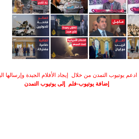
ادعم يوتيوب التمدن من خلال إيجاد الأفلام الجيدة وإرسالها الين
إضافة يوتيوب-فلم إلى يوتيوب التمدن