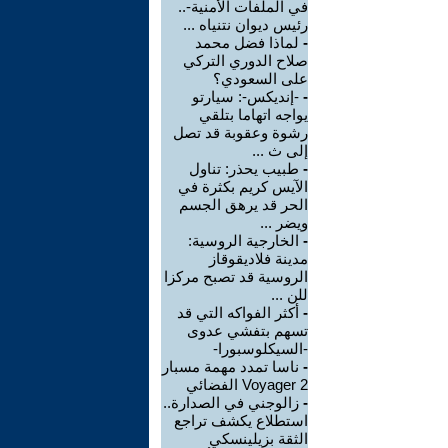
في الملفات الأمنية-..
رئيس ديوان نتنياه ...
-
لماذا فضل محمد
صلاح الدوري التركي
على السعودي؟
-
-إنديكس-: سيارتو
يواجه اتهاما بتلقي
رشوة وعقوبة قد تصل
إلى ث ...
-
طبيب يحذر: تناول
الآيس كريم بكثرة في
الحر قد يرهق الجسم
ويضر ...
-
الخارجية الروسية:
مدينة فلاديقوقاز
الروسية قد تصبح مركزا
للن ...
-
أكثر الفواكه التي قد
تسهم بتفشي عدوى
-السيكلوسبورا-
-
ناسا تمدد مهمة مسبار
Voyager 2 الفضائي
-
زالوجني في الصدارة..
استطلاع يكشف تراجع
الثقة بزيلينسكي