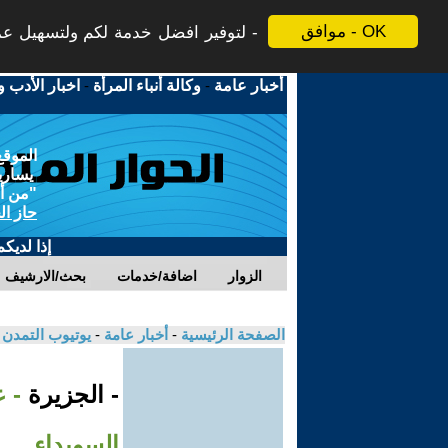
موافق - OK
لتوفير افضل خدمة لكم ولتسهيل عملي
أخبار عامة
-
وكالة أنباء المرأة
-
اخبار الأدب و
الموقع
يسارية
"من أج
حاز ال
إذا لديك
الزوار
اضافة/خدمات
بحث/الارشيف
الصفحة الرئيسية
-
أخبار عامة
-
يوتيوب التمدن
- الجزيرة
- 
السويداء