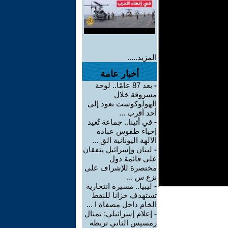
المزيد.....
أخبار عامة
-
بعد 87 عامًا.. لوحة
مسروقة خلال
الهولوكوست تعود إلى
أحد أقرب ...
-
في أثينا.. جماعة تُعيد
إحياء طقوس عبادة
الآلهة اليونانية الق ...
-
لبنان وإسرائيل يتفقان
على قائمة دول
مختصرة للإشراف على
نزع س ...
-
ليبيا.. مسيرة انتحارية
تستهدف خزانا للنفط
الخام داخل مصفاة ا ...
-
إعلام إسرائيلي: تمثال
رمسيس الثاني تربطه