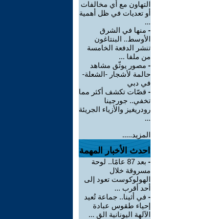
التهاون مع أي مخالفات
أو تعديات في ظل أهمية
...
-
منها في الشرق
الأوسط.. البنتاغون
تنشر الدفعة الخامسة
من ملفا ...
-
مصور يوثّق مشاهد
حالمة لأشجار -الشعلة-
في دبي
-
قصّات تكشف أكثر مما
تخفي.. جورجينا
رودريغيز والأزياء الجريئة
...
المزيد.....
احدث الأخبار المهمة
-
بعد 87 عامًا.. لوحة
مسروقة خلال
الهولوكوست تعود إلى
أحد أقرب ...
-
في أثينا.. جماعة تُعيد
إحياء طقوس عبادة
الآلهة اليونانية الق ...