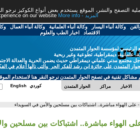
ة التصفح والنشر، الموقع يستخدم بعض أنواع الكوكيز نرجو النق
More info - المزيد
experience on our website
الفن
-
وكالة أنباء اليسار
-
وكالة أنباء العلمانية
-
وكالة أنباء العمال
-
وكا
الاقتصاد
-
اخبار الطب والعلوم
 الرئيسي لمؤسسة الحوار المتمدن
، علمانية، ديمقراطية، تطوعية وغير ربحية
ل مجتمع مدني علماني ديمقراطي حديث يضمن الحرية والعدالة الاجتم
حوار المتمدن على جائزة ابن رشد للفكر الحر والتى نالها أعلام في الفك
م مشاكل تقنية في تصفح الحوار المتمدن نرجو النقر هنا لاستخدام الموقع
كوردي
English
الاخبار
مراكز
الحوار المتمدن
- على الهواء مباشرة.. اشتباكات بين مسلحين والأمن في السويداء
على الهواء مباشرة.. اشتباكات بين مسلحين وا