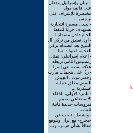
-
لبنان وإسرائيل يتفقان
على قائمة دول
مختصرة للإشراف على
نزع س ...
-
ليبيا.. مسيرة انتحارية
تستهدف خزانا للنفط
الخام داخل مصفاة ا ...
-
أول تعليق من تركي آل
الشيخ بعد انضمام تركي
العجمة لقنوات ثما ...
-
إعلام إسرائيلي: تمثال
رمسيس الثاني تربطه
علاقة بقصة بني إسرا ...
-
ردًا على هجمات مأرب
وحضرموت.. الجيش
اليمني يطلق عملية
ا
عسكرية ...
-
للمرة الأولى: الذكاء
الاصطناعي يصمم
فيروسات جديدة قابلة
للتك ...
-
واشنطن تبحث عن
-مخرج- مع إيران وتتوقع
اتفاقاً بشأن هرمز.. وب
...