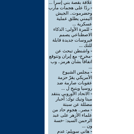
علاقة بقصة بني إسرا ...
-
ردًا على هجمات مأرب
وحضرموت.. الجيش
اليمني يطلق عملية
عسكرية ...
-
للمرة الأولى: الذكاء
الاصطناعي يصمم
فيروسات جديدة قابلة
للتك ...
-
واشنطن تبحث عن
-مخرج- مع إيران وتتوقع
اتفاقاً بشأن هرمز.. وب
...
-
مجلس الشيوخ
الأمريكي يقرّ حزمة
عقوبات صارمة ضد
روسيا ويتيح ل ...
-
الاتحاد الأوروبي ينتقد
ميتا وتيك توك: أخبار
مضللة عن سبتة
-
مصر.. هجوم حاد من
علماء الأزهر على عبد
الرحمن السيد: -خسة
ون ...
-
هانى سويلم: عدم