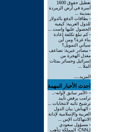
تعطيل حقوق 1600
أسرة في أرض الزمردة
بمدينة ...
-
بطاقات الدفع بالدولار
للدول العربية: كيفية
الحصول عليها واست ...
-
كم تبلغ تكلفة إعادة
بناء غزة؟ ومن أين
سيأتي التمويل؟
-
مصادر عبرية: تضاعف
معدل الهجرة من
إسرائيل وخسائر بمئات
الملا ...
المزيد.....
احدث الأخبار المهمة
-
-الأمر سابق لأوانه-..
ترامب يرفض تأييد
ترشيح نائبه لانتخابات ...
-
الهباش: بيان الدول
العربية والإسلامية لإدانة
الانتهاكات الإس ...
-
مسؤول سعودي
لـCNN: المملكة تتأهب