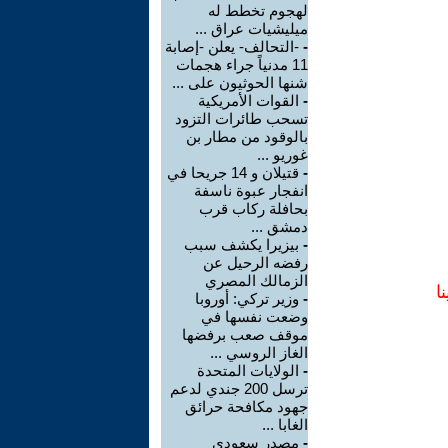
لهجوم تخطط له
ميليشيات عراق ...
-
-التحالف- يعلن -إصابة
11 مدنياً جراء هجمات
شنها الحوثيون على ...
-
القوات الأمريكية
تسحب طائرات التزود
بالوقود من مطار بن
غوريو ...
-
قتيلان و 14 جريحا في
انفجار عبوة ناسفة
بحافلة ركاب قرب
دمشق ...
-
بيزيرا يكشف سبب
رفضه الرحيل عن
الزمالك المصري
ا
-
وزير تركي: أوروبا
وضعت نفسها في
موقف صعب برفضها
الغاز الروسي ...
-
الولايات المتحدة
ترسل 200 جندي لدعم
جهود مكافحة حرائق
الغابا ...
-
مصدر سعودي