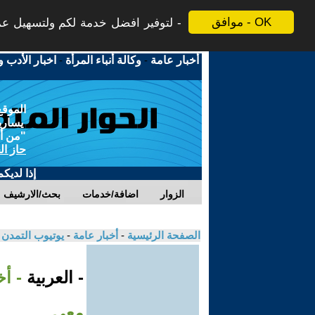
موافق - OK
لتوفير افضل خدمة لكم ولتسهيل عملي
أخبار عامة
-
وكالة أنباء المرأة
-
اخبار الأدب و
الموقع
يسارية
"من أج
حاز ال
إذا لديك
الزوار
اضافة/خدمات
بحث/الارشيف
الصفحة الرئيسية
-
أخبار عامة
-
يوتيوب التمدن
- العربية
- أ
معي