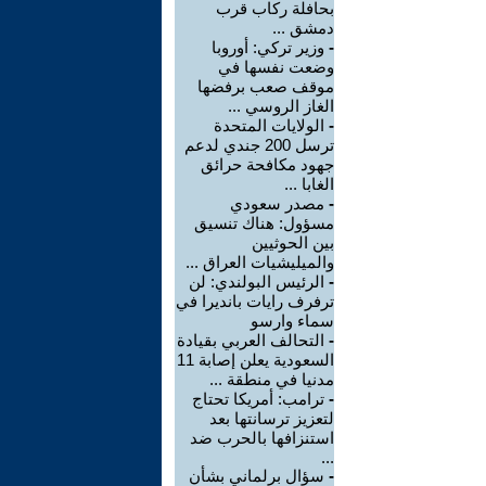
بحافلة ركاب قرب
دمشق ...
-
وزير تركي: أوروبا
وضعت نفسها في
موقف صعب برفضها
الغاز الروسي ...
-
الولايات المتحدة
ترسل 200 جندي لدعم
جهود مكافحة حرائق
الغابا ...
-
مصدر سعودي
مسؤول: هناك تنسيق
بين الحوثيين
والميليشيات العراق ...
-
الرئيس البولندي: لن
ترفرف رايات بانديرا في
سماء وارسو
-
التحالف العربي بقيادة
السعودية يعلن إصابة 11
مدنيا في منطقة ...
-
ترامب: أمريكا تحتاج
لتعزيز ترسانتها بعد
استنزافها بالحرب ضد
...
-
سؤال برلماني بشأن