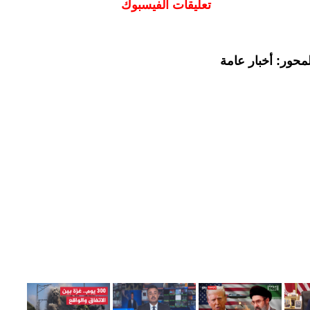
تعليقات الفيسبوك
محور: أخبار عامة