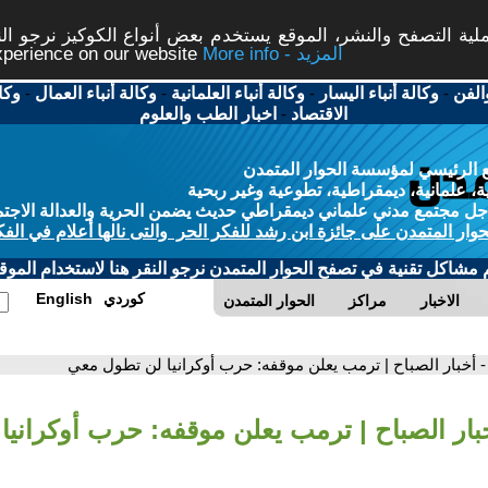
ة التصفح والنشر، الموقع يستخدم بعض أنواع الكوكيز نرجو النق
More info - المزيد
experience on our website
الفن
-
وكالة أنباء اليسار
-
وكالة أنباء العلمانية
-
وكالة أنباء العمال
-
وكا
الاقتصاد
-
اخبار الطب والعلوم
 الرئيسي لمؤسسة الحوار المتمدن
، علمانية، ديمقراطية، تطوعية وغير ربحية
ل مجتمع مدني علماني ديمقراطي حديث يضمن الحرية والعدالة الاجتم
حوار المتمدن على جائزة ابن رشد للفكر الحر والتى نالها أعلام في الفك
م مشاكل تقنية في تصفح الحوار المتمدن نرجو النقر هنا لاستخدام الموقع
كوردي
English
الاخبار
مراكز
الحوار المتمدن
- أخبار الصباح | ترمب يعلن موقفه: حرب أوكرانيا لن تطول معي
خبار الصباح | ترمب يعلن موقفه: حرب أوكرانيا