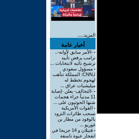
المزيد.....
أخبار عامة
-
-الأمر سابق لأوانه-..
ترامب يرفض تأييد
ترشيح نائبه لانتخابات ...
-
مسؤول سعودي
لـCNN: المملكة تتأهب
لهجوم تخطط له
ميليشيات عراق ...
-
-التحالف- يعلن -إصابة
11 مدنياً جراء هجمات
شنها الحوثيون على ...
-
القوات الأمريكية
تسحب طائرات التزود
بالوقود من مطار بن
غوريو ...
-
قتيلان و 14 جريحا في
انفجار عبوة ناسفة