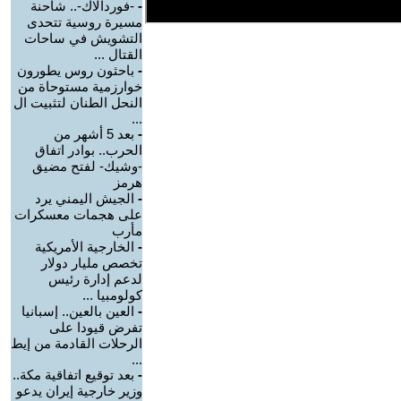
-
-فوردالاك-.. شاحنة
مسيرة روسية تتحدى
التشويش في ساحات
القتال ...
-
باحثون روس يطورون
خوارزمية مستوحاة من
النحل الطنان لتثبيت ال
...
-
بعد 5 أشهر من
الحرب.. بوادر اتفاق
-وشيك- لفتح مضيق
هرمز
-
الجيش اليمني يرد
على هجمات معسكرات
مأرب
-
الخارجية الأمريكية
تخصص مليار دولار
لدعم إدارة رئيس
كولومبيا ...
-
العين بالعين.. إسبانيا
تفرض قيودا على
الرحلات القادمة من إيط
...
-
بعد توقيع اتفاقية مكة..
وزير خارجية إيران يدعو