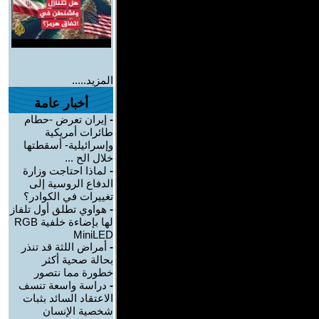
المزيد.....
أخبار عامة
-
إيران تعرض -حطام
طائرات أمريكية
وإسرائيلية- أسقطتها
خلال الح ...
-
لماذا احتاجت وزارة
الدفاع الروسية إلى
تغييرات في الكوادر؟
-
هواوي تطلق أول تلفاز
لها بإضاءة خلفية RGB
MiniLED
-
أمراض اللثة قد تنذر
بحالة صحية أكثر
خطورة مما نتصور
-
دراسة واسعة تنسف
الاعتقاد السائد بثبات
شخصية الإنسان