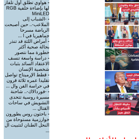
-
هواوي تطلق أول تلفاز
لها بإضاءة خلفية RGB
MiniLED
-
-الشباب إلى
الملاعب-.. حين أصبحت
الرياضة مسرحا
جماهيريا في ا ...
-
أمراض اللثة قد تنذر
بحالة صحية أكثر
خطورة مما نتصور
-
دراسة واسعة تنسف
الاعتقاد السائد بثبات
شخصية الإنسان
-
قطط الإرميتاج تواصل
تقليدا عمره ثلاثة قرون
في حراسة الفن وال ...
-
-فوردالاك-.. شاحنة
مسيرة روسية تتحدى
التشويش في ساحات
القتال ...
-
باحثون روس يطورون
خوارزمية مستوحاة من
النحل الطنان لتثبيت ال
...