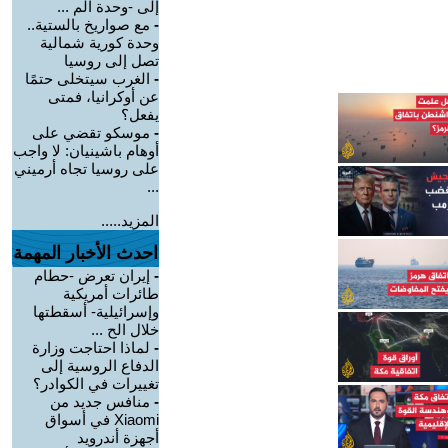
إلى -وحدة الم ...
-
مع صواريخ بالستية..
وحدة كورية شمالية
تصل إلى روسيا
-
الغرب سيتخلى حتمًا
عن أوكرانيا، فمتى
يفعل؟
-
موسكو تقضي على
أوهام باشينيان: لا واجب
على روسيا تجاه أرميني
...
المزيد.....
احدث الأخبار المهمة
-
إيران تعرض -حطام
طائرات أمريكية
وإسرائيلية- أسقطتها
خلال الح ...
-
لماذا احتاجت وزارة
الدفاع الروسية إلى
تغييرات في الكوادر؟
-
منافس جديد من
Xiaomi في أسواق
أجهزة أندرويد