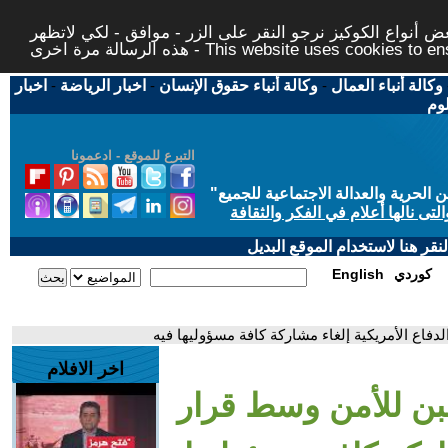
 أنواع الكوكيز نرجو النقر على الزر - موافق - لكي لاتظهر
This website uses cookies to ensure you ge
وكالة أنباء العمال
-
وكالة أنباء حقوق الإنسان
-
اخبار الرياضة
-
اخبار
لوم
التبرع للموقع - ادعمونا
حرية والعدالة الاجتماعية للجميع
"
تى نالها أعلام في الفكر والثقافة
قر هنا لاستخدام الموقع البديل
كوردي
English
دفاع الأمريكية إلغاء مشاركة كافة مسؤوليها فيه
اخر الافلام
بن للأمن وسط قرار