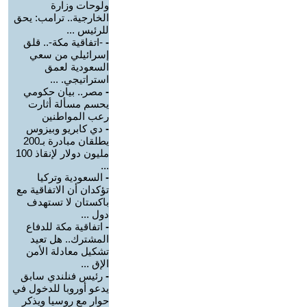
ولوحات وزارة
الخارجية.. ترامب: يحق
للرئيس ...
-
-اتفاقية مكة-.. قلق
إسرائيلي من سعي
السعودية لعمق
استراتيجي. ...
-
مصر.. بيان حكومي
يحسم مسألة أثارت
رعب المواطنين
-
دي كابريو وبيزوس
يطلقان مبادرة بـ200
مليون دولار لإنقاذ 100
...
-
السعودية وتركيا
تؤكدان أن الاتفاقية مع
باكستان لا تستهدف
دول ...
-
اتفاقية مكة للدفاع
المشترك.. هل تعيد
تشكيل معادلة الأمن
الإق ...
-
رئيس فنلندي سابق
يدعو أوروبا للدخول في
حوار مع روسيا ويذكر