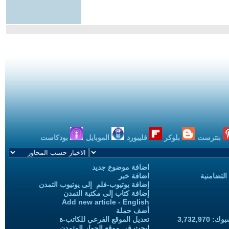
بنترست
بلوكر
فليبورد
الموبايل
بودكاست
اضافة موضوع جديد
التضامنية
اضافة خبر
إضافة يوتيوب-فلم إلى يوتيوب التمدن
إضافة كتاب إلى مكتبة التمدن
Add new article - English
أضف حملة
3,732,97
تعديل الموقع الفرعي للكاتب-ة
ابحث في موقع الحوار المتمدن