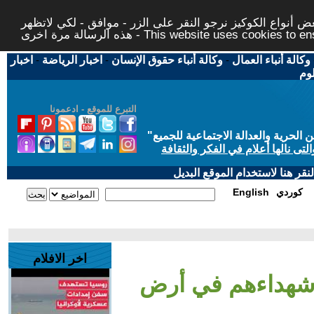
 أنواع الكوكيز نرجو النقر على الزر - موافق - لكي لاتظهر
This website uses cookies to ensure you ge
وكالة أنباء العمال
-
وكالة أنباء حقوق الإنسان
-
اخبار الرياضة
-
اخبار
لوم
التبرع للموقع - ادعمونا
حرية والعدالة الاجتماعية للجميع
"
تى نالها أعلام في الفكر والثقافة
قر هنا لاستخدام الموقع البديل
كوردي
English
اخر الافلام
 شهداءهم في أرض