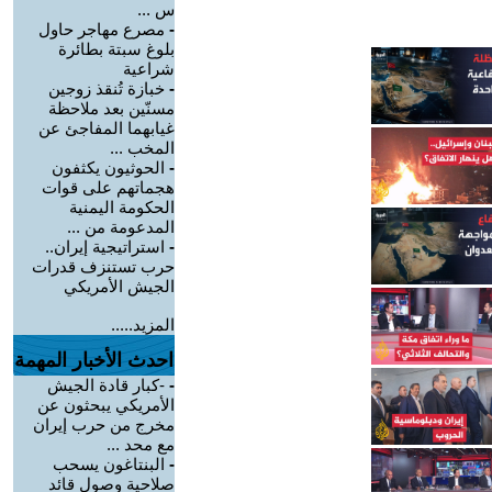
س ...
-
مصرع مهاجر حاول
بلوغ سبتة بطائرة
شراعية
-
خبازة تُنقذ زوجين
مسنّين بعد ملاحظة
غيابهما المفاجئ عن
المخب ...
-
الحوثيون يكثفون
هجماتهم على قوات
الحكومة اليمنية
المدعومة من ...
-
استراتيجية إيران..
حرب تستنزف قدرات
الجيش الأمريكي
المزيد.....
احدث الأخبار المهمة
-
-كبار قادة الجيش
الأمريكي يبحثون عن
مخرج من حرب إيران
مع محد ...
-
البنتاغون يسحب
صلاحية وصول قائد