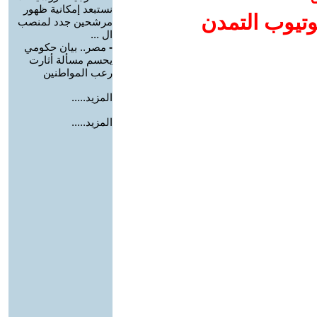
نستبعد إمكانية ظهور
وتيوب التمدن
مرشحين جدد لمنصب
ال ...
-
مصر.. بيان حكومي
يحسم مسألة أثارت
رعب المواطنين
المزيد.....
المزيد.....