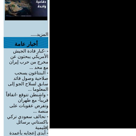
المزيد.....
أخبار عامة
-
-كبار قادة الجيش
الأمريكي يبحثون عن
مخرج من حرب إيران
مع محد ...
-
البنتاغون يسحب
صلاحية وصول قائد
سابق لسلاح الجو إلى
المعلوما ...
-
واشنطن تتوقع -اتفاقاً
قريباً- مع طهران
وتفرض عقوبات على
منصة ...
-
تحالف سعودي تركي
باكستاني برسائل
إقليمية
-
أبدى إعجابه بأعمدة