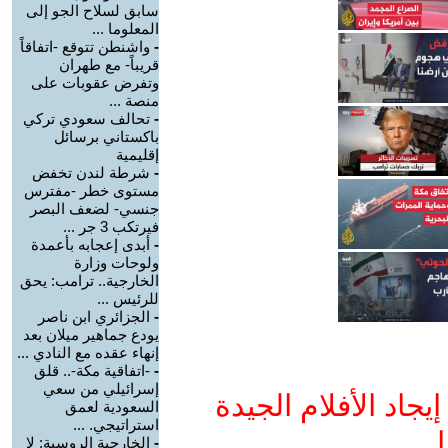
سابق لسلاح الجو إلى
المعلوما ...
-
واشنطن تتوقع -اتفاقاً
قريباً- مع طهران
وتفرض عقوبات على
منصة ...
-
تحالف سعودي تركي
باكستاني برسائل
إقليمية
-
شرطة لندن تخفض
مستوى خطر -مفترس
جنسي- لضعف البصر
فيرتكب 3 جر ...
-
أبدى إعجابه بأعمدة
ولوحات وزارة
الخارجية.. ترامب: يحق
للرئيس ...
-
الجزائري ابن ناصر
يودع جماهير ميلان بعد
إنهاء عقده مع النادي ...
-
-اتفاقية مكة-.. قلق
إسرائيلي من سعي
جاد الأفلام الجيدة
السعودية لعمق
استراتيجي. ...
ا
-
الخارجية الروسية: لا