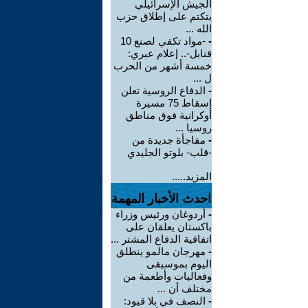
الجيش الإسرائيلي
يتكتم على إطلاق حزب
الله ...
-
-مواد تكفي لصنع 10
قنابل-.. إعلام عبري:
خمسة أشهر من الحرب
ل ...
-
الدفاع الروسية تعلن
إسقاط 75 مسيرة
أوكرانية فوق مناطق
روسيا ...
-
مفاجأة جديدة من
-قلب- بلوتو الجليدي
المزيد.....
احدث الأخبار المهمة
-
أردوغان ورئيس وزراء
باكستان يعلقان على
اتفاقية الدفاع المشتر ...
-
مهرجان مالمو ينطلق
اليوم بموسيقى
وفعاليات وأطعمة من
مختلف أن ...
-
النصف في بلا قيود: