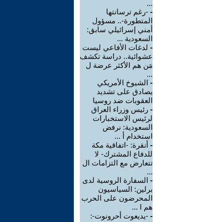
...
-
-رغم ترسانتها
المتطورة-.. مسؤول
أمني إسرائيلي سابق:
السعودية ...
-
لدغات الأفاعي ليست
عشوائية.. دراسة تكشف
مَن هم الأكثر عرضة ل
...
-
الشيوخ الأمريكي
يصادق على تشديد
العقوبات ضد روسيا
-
رئيس وزراء العراق
لرئيس الاستخبارات
السعودية: نرفض
استخدام أ ...
-
أنقرة: -اتفاقية مكة
للدفاع المشترك- لا
تتعارض مع التزامات ال
...
-
السفارة الروسية لدى
برلين: السياسيون
المحرضون على الحرب
هم ا ...
-
-يديعوت أحرونوت-: