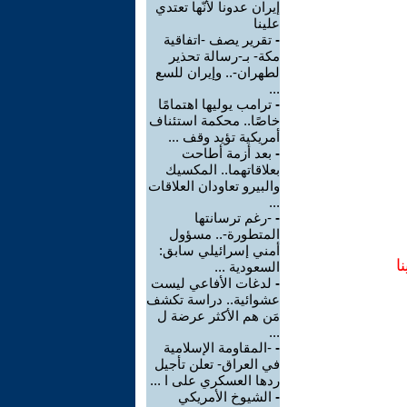
إيران عدونا لأنّها تعتدي
علينا
-
تقرير يصف -اتفاقية
مكة- بـ-رسالة تحذير
لطهران-.. وإيران للسع
...
-
ترامب يوليها اهتمامًا
خاصًا.. محكمة استئناف
أمريكية تؤيد وقف ...
-
بعد أزمة أطاحت
بعلاقاتهما.. المكسيك
والبيرو تعاودان العلاقات
...
-
-رغم ترسانتها
المتطورة-.. مسؤول
أمني إسرائيلي سابق:
ا
السعودية ...
-
لدغات الأفاعي ليست
عشوائية.. دراسة تكشف
مَن هم الأكثر عرضة ل
...
-
-المقاومة الإسلامية
في العراق- تعلن تأجيل
ردها العسكري على ا ...
-
الشيوخ الأمريكي