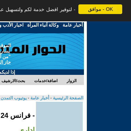
موافق - OK
لتوفير افضل خدمة لكم ولتسهيل عملي
أخبار عامة
-
وكالة أنباء المرأة
-
اخبار الأدب و
الموقع
يسارية
"من أج
حاز ال
إذا لديك
الزوار
اضافة/خدمات
بحث/الارشيف
الصفحة الرئيسية
-
أخبار عامة
-
يوتيوب التمدن
- فرانس 24
إداري