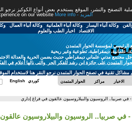
ة التصفح والنشر، الموقع يستخدم بعض أنواع الكوكيز نرجو النق
More info - المزيد
experience on our website
الفن
-
وكالة أنباء اليسار
-
وكالة أنباء العلمانية
-
وكالة أنباء العمال
-
وكا
الاقتصاد
-
اخبار الطب والعلوم
 الرئيسي لمؤسسة الحوار المتمدن
، علمانية، ديمقراطية، تطوعية وغير ربحية
ل مجتمع مدني علماني ديمقراطي حديث يضمن الحرية والعدالة الاجتم
حوار المتمدن على جائزة ابن رشد للفكر الحر والتى نالها أعلام في الفك
م مشاكل تقنية في تصفح الحوار المتمدن نرجو النقر هنا لاستخدام الموقع
كوردي
English
الاخبار
مراكز
الحوار المتمدن
- في صربيا.. الروسيون والبيلاروسيون عالقون في فراغ إداري
- في صربيا.. الروسيون والبيلاروسيون عالقون