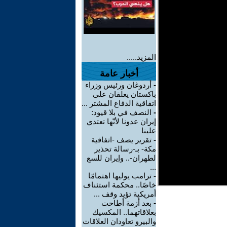
المزيد.....
أخبار عامة
-
أردوغان ورئيس وزراء
باكستان يعلقان على
اتفاقية الدفاع المشتر ...
-
النصف في بلا قيود:
إيران عدونا لأنّها تعتدي
علينا
-
تقرير يصف -اتفاقية
مكة- بـ-رسالة تحذير
لطهران-.. وإيران للسع
...
-
ترامب يوليها اهتمامًا
خاصًا.. محكمة استئناف
أمريكية تؤيد وقف ...
-
بعد أزمة أطاحت
بعلاقاتهما.. المكسيك
والبيرو تعاودان العلاقات