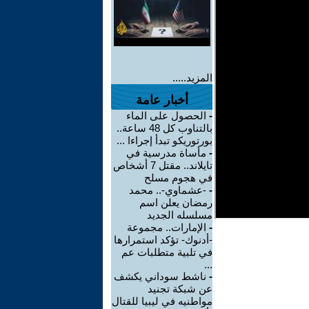
المزيد.....
أخبار عامة
-
الحصول على الماء
بالتناوب كل 48 ساعة..
بورتوريكو تبدأ إجراءا ...
-
مأساة مدرسية في
تايلاند.. مقتل 7 أشخاص
في هجوم مسلح
-
-عشماوي-.. محمد
رمضان يعلن اسم
مسلسله الجديد
-
الإمارات.. مجموعة
-أدنوك- تؤكد استمرارها
في تلبية متطلبات عم
...
-
ناشط سوداني يكشف
عن شبكة تجنيد
مواطنيه في ليبيا للقتال