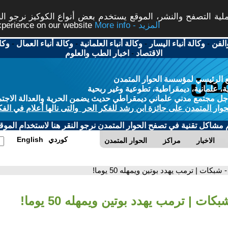
ة التصفح والنشر، الموقع يستخدم بعض أنواع الكوكيز نرجو النق
More info - المزيد
experience on our website
الفن
-
وكالة أنباء اليسار
-
وكالة أنباء العلمانية
-
وكالة أنباء العمال
-
وكا
الاقتصاد
-
اخبار الطب والعلوم
 الرئيسي لمؤسسة الحوار المتمدن
، علمانية، ديمقراطية، تطوعية وغير ربحية
ل مجتمع مدني علماني ديمقراطي حديث يضمن الحرية والعدالة الاجتم
حوار المتمدن على جائزة ابن رشد للفكر الحر والتى نالها أعلام في الفك
م مشاكل تقنية في تصفح الحوار المتمدن نرجو النقر هنا لاستخدام الموقع
كوردي
English
الاخبار
مراكز
الحوار المتمدن
- شبكات | ترمب يهدد بوتين ويمهله 50 يوما!
بكات | ترمب يهدد بوتين ويمهله 50 يوما!