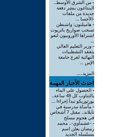
-
من الشرق الأوسط..
البنتاغون ينشر دفعة
جديدة من ملفات
-الأجسا ...
-
هاميلتون: واشنطن
تسحب صواريخ باتريوت
اشتراها الأوروبيون لتعو
...
-
وزير التعليم العالي
يتفقد التشطيبات
النهائية لفرع جامعة
الإس ...
المزيد.....
احدث الأخبار المهمة
-
الحصول على الماء
بالتناوب كل 48 ساعة..
بورتوريكو تبدأ إجراءا ...
-
مأساة مدرسية في
تايلاند.. مقتل 7 أشخاص
في هجوم مسلح
-
-عشماوي-.. محمد
رمضان يعلن اسم
مسلسله الجديد