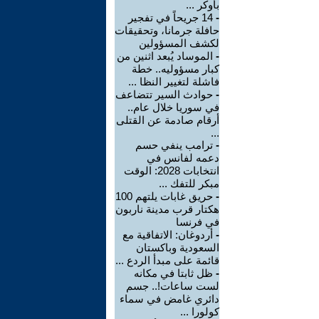
بأوكر ...
-
14 جريحاً في تفجير
حافلة جرمانا، وتحقيقات
لكشف المسؤولين
-
الموساد يُبعد اثنين من
كبار مسؤوليه.. خطة
فاشلة لتغيير النظا ...
-
حوادث السير تتضاعف
في سوريا خلال عام..
أرقام صادمة عن القتلى
...
-
ترامب ينفي حسم
دعمه لفانس في
انتخابات 2028: الوقت
مبكر للتفك ...
-
حريق غابات يلتهم 100
هكتار قرب مدينة ناربون
في فرنسا
-
أردوغان: الاتفاقية مع
السعودية وباكستان
قائمة على مبدأ الردع ...
-
ظل ثابتا في مكانه
لست ساعات!.. جسم
دائري غامض في سماء
كولورا ...