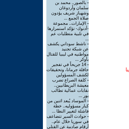
-
بالصور.. محمد بن
سلمان وأردوغان
وشهباز شريف يؤدون
صلاة الجمع ...
-
الإمارات.. مجموعة
-أدنوك- تؤكد استمرارها
في تلبية متطلبات عم
...
-
ناشط سوداني يكشف
عن شبكة تجنيد
مواطنيه في ليبيا للقتال
بأوكر ...
-
14 جريحاً في تفجير
ا
حافلة جرمانا، وتحقيقات
لكشف المسؤولين
-
كلفة الصراع تضرب
معيشة البريطانيين..
نقابات عمالية تطالب
بور ...
-
الموساد يُبعد اثنين من
كبار مسؤوليه.. خطة
فاشلة لتغيير النظا ...
-
حوادث السير تتضاعف
في سوريا خلال عام..
أرقام صادمة عن القتلى