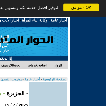
موافق - OK
لتوفير افضل خدمة لكم ولتسهيل عملي
أخبار عامة
-
وكالة أنباء المرأة
-
اخبار الأدب و
الموقع
يسارية
"من أج
حاز ال
إذا لديك
الزوار
اضافة/خدمات
بحث/الارشيف
الصفحة الرئيسية
-
أخبار عامة
-
يوتيوب التمدن
- الجزيرة
- ش
2025 / 7 / 15