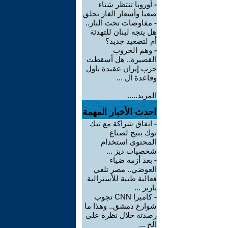
-
أوروبا تنتظر شتاء
صعبا وأسعار الغاز تحلق
-
مفاوضات تحت النار..
هل يتجه لبنان للتهدئة
أم لتصعيد جديد؟
-
وهم الحروب
القصيرة.. هل أسقطت
حرب إيران عقيدة باول
وقاعدة ال ...
المزيد.....
احدث الأخبار المهمة
-
اتفاق شراكة مع تيك
توك يتيح لصناع
المحتوى استخدام
شخصيات ديز ...
-
بعد أزمة ضياء
العوضي.. مصر تلغي
فعالية طبية للأسترالية
باربر ...
-
كاميرا CNN تجوب
شوارع دمشق.. وهذا ما
رصدته خلال نظرة على
الح ...