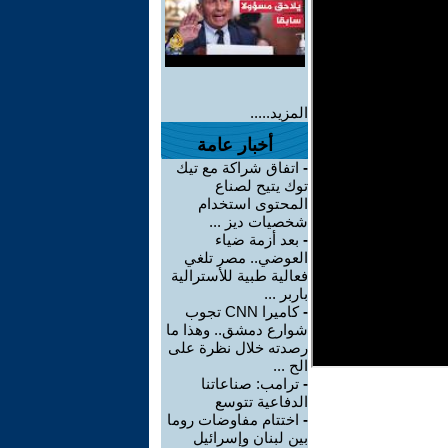
المزيد.....
أخبار عامة
-
اتفاق شراكة مع تيك
توك يتيح لصناع
المحتوى استخدام
شخصيات ديز ...
-
بعد أزمة ضياء
العوضي.. مصر تلغي
فعالية طبية للأسترالية
باربر ...
-
كاميرا CNN تجوب
شوارع دمشق.. وهذا ما
رصدته خلال نظرة على
الح ...
-
ترامب: صناعاتنا
الدفاعية تتوسع
-
اختتام مفاوضات روما
بين لبنان وإسرائيل