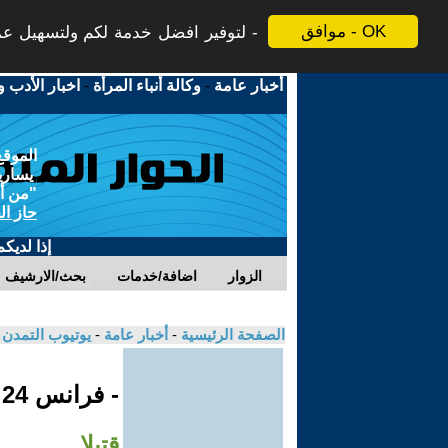
موافق - OK
لتوفير افضل خدمة لكم ولتسهيل عملي
أخبار عامة
-
وكالة أنباء المرأة
-
اخبار الأدب و
الموقع
يسارية
"من أج
حاز ال
إذا لديك
الزوار
اضافة/خدمات
بحث/الارشيف
الصفحة الرئيسية
-
أخبار عامة
-
يوتيوب التمدن
- فرانس 24
قتيلا