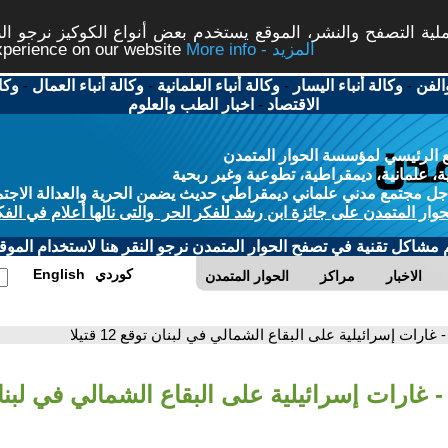
ة التصفح والنشر، الموقع يستخدم بعض أنواع الكوكيز نرجو النق
More info - المزيد
experience on our website
الفن
-
وكالة أنباء اليسار
-
وكالة أنباء العلمانية
-
وكالة أنباء العمال
-
وكا
الاقتصاد
-
اخبار الطب والعلوم
 الرئيسي لمؤسسة الحوار المتمدن
، علمانية، ديمقراطية، تطوعية وغير ربحية
ل مجتمع مدني علماني ديمقراطي حديث يضمن الحرية والعدالة الاجتم
حوار المتمدن على جائزة ابن رشد للفكر الحر والتى نالها أعلام في الفك
م مشاكل تقنية في تصفح الحوار المتمدن نرجو النقر هنا لاستخدام الموقع
كوردي
English
الاخبار
مراكز
الحوار المتمدن
- غارات إسرائيلية على البقاع الشمالي في لبنان توقع 12 قتيلا