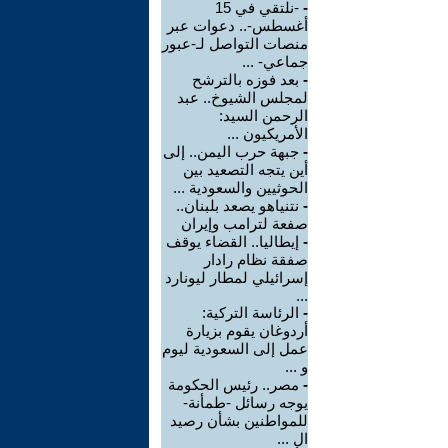
-
-نلتقي في 15
أغسطس-.. دعوات عبر
منصات التواصل لـ-عبور
جماعي- ...
-
بعد فوزه بالترشح
لمجلس الشيوخ.. عبد
الرحمن السيد:
الأمريكيون ...
-
جبهة حرب اليمن.. إلى
أين يتجه التصعيد بين
الحوثيين والسعودية ...
-
نتنياهو يصعد بلبنان..
صفعة لترامب وإيران
-
إيطاليا.. القضاء يوقف
صفقة نظام رادار
إسرائيلي لمطار ليونارد
...
-
الرئاسة التركية:
أردوغان يقوم بزيارة
عمل إلى السعودية ليوم
و ...
-
مصر.. رئيس الحكومة
يوجه رسائل -طمأنة-
للمواطنين بشأن رصيد
ال ...