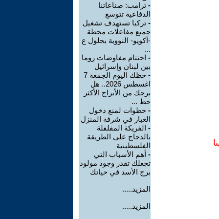
-
ترامب: صناعاتنا
الدفاعية تتوسع
-
تركيا تستهدف تشغيل
جميع مفاعلات محطة
-أكويو- النووية بحلول ع
...
-
اختتام مفاوضات روما
بين لبنان وإسرائيل
-
حظك اليوم الجمعة 7
اغسطس 2026.. هل
برجك من الأبراج الأكثر
حظ ...
-
خطوات لمنع دخول
الغبار في شرفة المنزل
-
الفريكة المفلفلة
بالدجاج على الطريقة
ا
الفلسطينية
-
أهم الأسباب التي
تجعلك تقدر وجود مولود
برج الأسد في حياتك
المزيد.....
المزيد.....