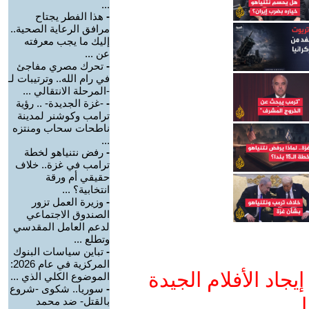
...
-
هذا الفطر يجتاح
مرافق الرعاية الصحية..
إليك ما يجب معرفته
عن ...
-
تحرك مصري مفاجئ
في رام الله.. وترتيبات لـ
-المرحلة الانتقالي ...
-
-غزة الجديدة- .. رؤية
ترامب وكوشنر لمدينة
ناطحات سحاب ومنتزه
...
-
رفض نتنياهو لخطة
ترامب في غزة.. خلاف
حقيقي أم ورقة
انتخابية؟ ...
-
وزيرة العمل تزور
الصندوق الاجتماعي
لدعم العامل المقدسي
وتطلع ...
-
تباين سياسات البنوك
المركزية في عام 2026:
جاد الأفلام الجيدة
الموضوع الكلي الذي ...
-
سوريا.. شكوى -شروع
ا
بالقتل- ضد محمد