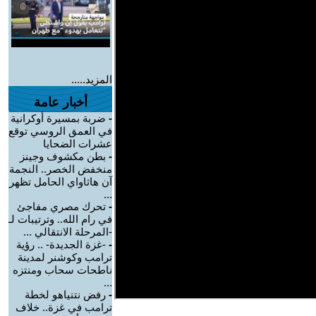
المزيد.....
أخبار عامة
-
ضربة بمسيرة أوكرانية
في العمق الروسي توقع
عشرات الضحايا
-
بطن مكشوف وجينز
منخفض الخصر.. النجمة
آن هاثاواي الحامل تظهر
...
-
تحرك مصري مفاجئ
في رام الله.. وترتيبات لـ
-المرحلة الانتقالي ...
-
-غزة الجديدة- .. رؤية
ترامب وكوشنر لمدينة
ناطحات سحاب ومنتزه
...
-
رفض نتنياهو لخطة
ترامب في غزة.. خلاف