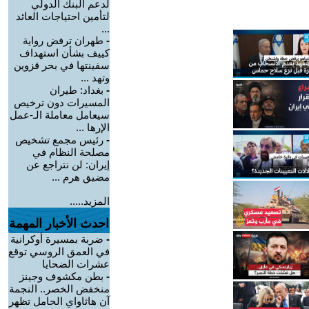
لدعم البنك الدولي
لتأمين احتياجات العائد
...
-
طهران ترفض رواية
كييف بشأن استهداف
سفينتها في بحر قزوين
وتهد ...
-
بغداد: طيران
المسيرات دون ترخيص
سيعامل معاملة الـ-عمل
الإرها ...
-
رئيس مجمع تشخيص
مصلحة النظام في
إيران: لن نتراجع عن
مضيق هرم ...
المزيد.....
احدث الأخبار المهمة
-
ضربة بمسيرة أوكرانية
في العمق الروسي توقع
عشرات الضحايا
-
بطن مكشوف وجينز
منخفض الخصر.. النجمة
آن هاثاواي الحامل تظهر