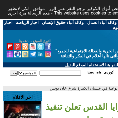
 أنواع الكوكيز نرجو النقر على الزر - موافق - لكي لاتظهر
This website uses cookies to ensure you ge
وكالة أنباء العمال
-
وكالة أنباء حقوق الإنسان
-
اخبار الرياضة
-
اخبار
لوم
التبرع للموقع - ادعمونا
حرية والعدالة الاجتماعية للجميع
"
تى نالها أعلام في الفكر والثقافة
قر هنا لاستخدام الموقع البديل
كوردي
English
ة نوعية في عبسان الكبيرة شرق خان يونس
اخر الافلام
يا القدس تعلن تنفيذ