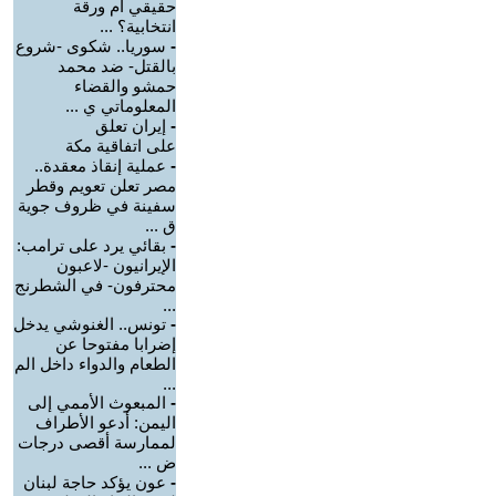
حقيقي أم ورقة
انتخابية؟ ...
-
سوريا.. شكوى -شروع
بالقتل- ضد محمد
حمشو والقضاء
المعلوماتي ي ...
-
إيران تعلق
على اتفاقية مكة
-
عملية إنقاذ معقدة..
مصر تعلن تعويم وقطر
سفينة في ظروف جوية
ق ...
-
بقائي يرد على ترامب:
الإيرانيون -لاعبون
محترفون- في الشطرنج
...
-
تونس.. الغنوشي يدخل
إضرابا مفتوحا عن
الطعام والدواء داخل الم
...
-
‏المبعوث الأممي إلى
اليمن: أدعو الأطراف
لممارسة أقصى درجات
ض ...
-
عون يؤكد حاجة لبنان