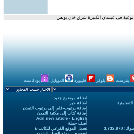
ة نوعية في عبسان الكبيرة شرق خان يونس
بنترست
بلوكر
فليبورد
الموبايل
بودكاست
اضافة موضوع جديد
التضامنية
اضافة خبر
إضافة يوتيوب-فلم إلى يوتيوب التمدن
إضافة كتاب إلى مكتبة التمدن
Add new article - English
أضف حملة
3,732,97
تعديل الموقع الفرعي للكاتب-ة
ابحث في موقع الحوار المتمدن